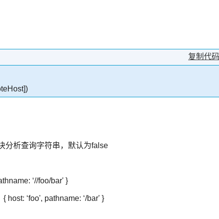
复制代
oteHost])
模块分析查询字符串，默认为false
e: ‘//foo/bar' }
‘foo', pathname: ‘/bar' }