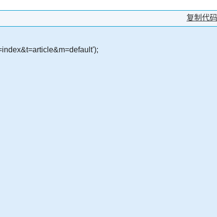
复制代
=index&t=article&m=default');