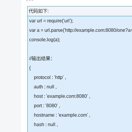
代码如下:
var url = require('url');
var a = url.parse('http://example.com:8080/one?a
console.log(a);
//输出结果：
{
protocol : 'http' ,
auth : null ,
host : 'example.com:8080' ,
port : '8080' ,
hostname : 'example.com' ,
hash : null ,