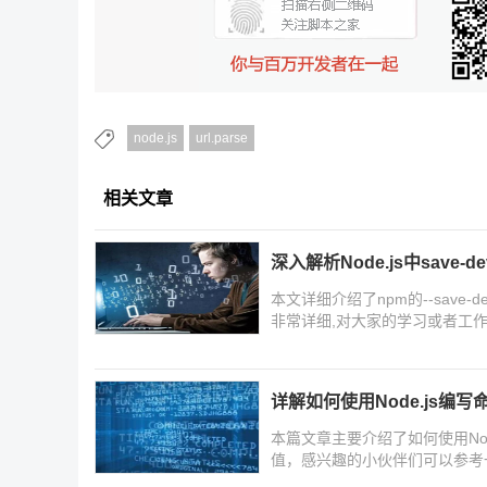
node.js
url.parse
相关文章
深入解析Node.js中save
本文详细介绍了npm的--sav
非常详细,对大家的学习或者工
起学习学习吧
详解如何使用Node.js编写命
本篇文章主要介绍了如何使用Nod
值，感兴趣的小伙伴们可以参考