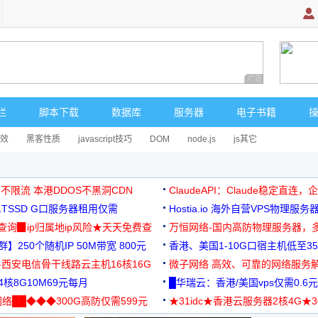
广告 商业广告，理
栏
脚本下载
数据库
服务器
电子书籍
效
黑客性质
javascript技巧
DOM
node.js
js其它
 不限流 本港DDOS不黑洞CDN
ClaudeAPI：Claude稳定直连
G1TSSD G口服务器租用仅需
Hostia.io 海外自营VPS物理服务
可免费测试
址查询▉ip归属地ip风险★天天免费查
万恒网络-国内高防物理服务器，
】250个随机IP 50M带宽 800元
99元/月起
香港、美国1-10G口宿主机低至35
-西安电信骨干线路云主机16核16G
微子网络 高效、可靠的网络服务
核8G10M69元每月
█华瑞云：香港/美国vps仅需0.6元
络██◆◆◆300G高防仅需599元
★31idc★香港云服务器2核4G★