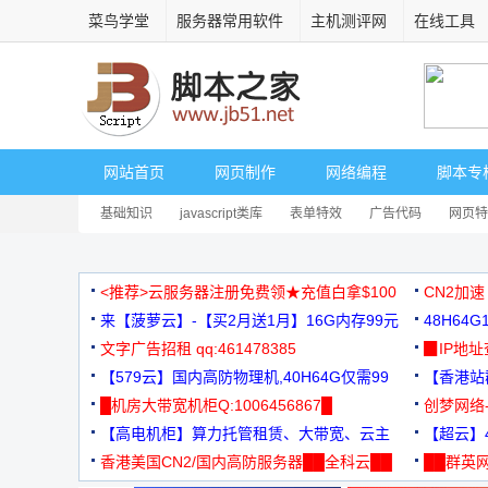
菜鸟学堂
服务器常用软件
主机测评网
在线工具
网站首页
网页制作
网络编程
脚本专
基础知识
javascript类库
表单特效
广告代码
网页特
<推荐>云服务器注册免费领★充值白拿$100
CN2加速
来【菠萝云】-【买2月送1月】16G内存99元
48H64
文字广告招租 qq:461478385
3000+
▉IP地
【579云】国内高防物理机,40H64G仅需99
【香港站群
元
█机房大带宽机柜Q:1006456867█
创梦网络
【高电机柜】算力托管租赁、大带宽、云主
88元/月
【超云】4
机
香港美国CN2/国内高防服务器██全科云██
██群英网