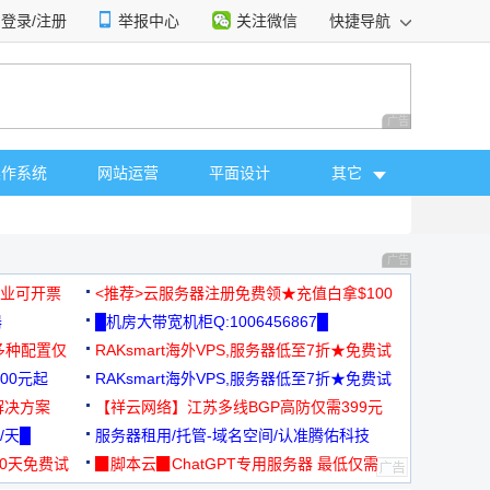
登录/注册
举报中心
关注微信
快捷导航
性选择
广告 商业广告，理
操作系统
网站运营
平面设计
其它
广告 商业广告，理
，企业可开票
<推荐>云服务器注册免费领★充值白拿$100
器
█机房大带宽机柜Q:1006456867█
多种配置仅
RAKsmart海外VPS,服务器低至7折★免费试
00元起
用★
RAKsmart海外VPS,服务器低至7折★免费试
解决方案
用★
【祥云网络】江苏多线BGP高防仅需399元
/天█
服务器租用/托管-域名空间/认准腾佑科技
30天免费试
▉脚本云▉ChatGPT专用服务器 最低仅需