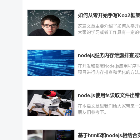
如何从零开始手写Koa2框
这篇文章主要介绍了如何从零开
大家的学习或者工作具有一定的
吧
nodejs服务内存泄露排查
在开发和部署Node.js应用
项目进行内存排查和优化的方法
node.js使用fs读取文件
在本篇文章里我们给大家带来一篇关
朋友们参考下。
基于html5和nodejs相结合