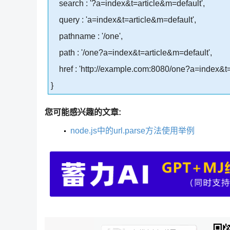
search : '?a=index&t=article&m=default',
query : 'a=index&t=article&m=default',
pathname : '/one',
path : '/one?a=index&t=article&m=default',
href : 'http://example.com:8080/one?a=index&t=
}
您可能感兴趣的文章:
node.js中的url.parse方法使用举例