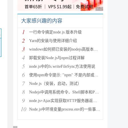
广告 商业广告，理性
大家感兴趣的内容
1
一行命令搞定node.js 版本升级
码
2
Yarn的安装与使用详细介绍
3
windows如何把已安装的nodejs高版本降级为低版本(
4
卸载安装Node.js与npm过程详解
5
node.js中的fs.writeFileSync方法使用说
6
使用npm命令提示: ''npm'' 不是内部或外部命令,也
7
Node.js（安装，启动，测试）
8
Nodejs中调用系统命令、Shell脚本和Python脚本
9
node.js+Ajax实现获取HTTP服务器返回数据
10
Node.js中环境变量process.env的一些事详解