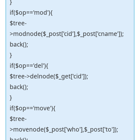
}
if($op=='mod'){
$tree-
>modnode($_post['cid'],$_post['cname']);
back();
}
if($op=='del'){
$tree->delnode($_get['cid']);
back();
}
if($op=='move'){
$tree-
>movenode($_post['who'],$_post['to']);
back();