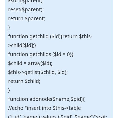
ksort($parent);
reset($parent);
return $parent;
}
function getchild ($id){return $this-
>child[$id];}
function getchilds ($id = 0){
$child = array($id);
$this->getlist($child, $id);
return $child;
}
function addnode($name,$pid){
//echo "insert into $this->table
(`f_id`,`name`) values ('$pid','$name')";exit;