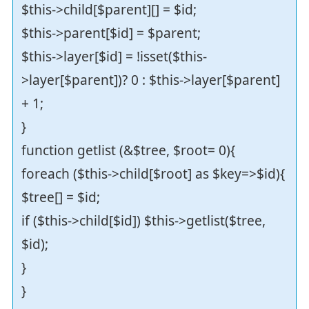
$this->child[$parent][] = $id;
$this->parent[$id] = $parent;
$this->layer[$id] = !isset($this-
>layer[$parent])? 0 : $this->layer[$parent]
+ 1;
}
function getlist (&$tree, $root= 0){
foreach ($this->child[$root] as $key=>$id){
$tree[] = $id;
if ($this->child[$id]) $this->getlist($tree,
$id);
}
}