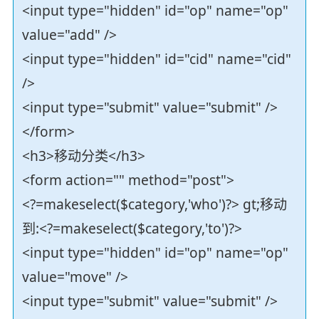
<input type="hidden" id="op" name="op"
value="add" />
<input type="hidden" id="cid" name="cid"
/>
<input type="submit" value="submit" />
</form>
<h3>移动分类</h3>
<form action="" method="post">
<?=makeselect($category,'who')?> gt;移动
到:<?=makeselect($category,'to')?>
<input type="hidden" id="op" name="op"
value="move" />
<input type="submit" value="submit" />