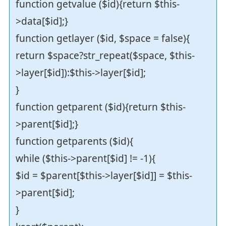
function getvalue ($id){return $this-
>data[$id];}
function getlayer ($id, $space = false){
return $space?str_repeat($space, $this-
>layer[$id]):$this->layer[$id];
}
function getparent ($id){return $this-
>parent[$id];}
function getparents ($id){
while ($this->parent[$id] != -1){
$id = $parent[$this->layer[$id]] = $this-
>parent[$id];
}