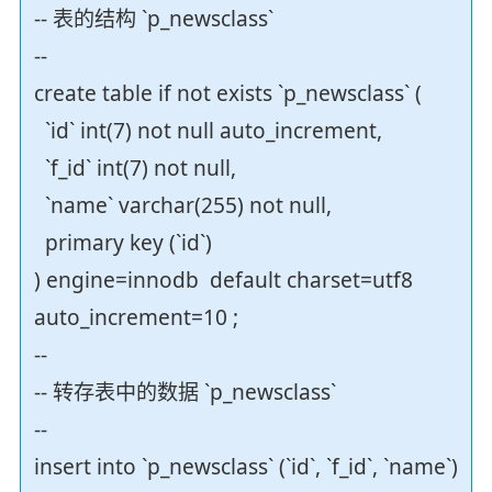
-- 表的结构 `p_newsclass`
--
create table if not exists `p_newsclass` (
`id` int(7) not null auto_increment,
`f_id` int(7) not null,
`name` varchar(255) not null,
primary key (`id`)
) engine=innodb default charset=utf8
auto_increment=10 ;
--
-- 转存表中的数据 `p_newsclass`
--
insert into `p_newsclass` (`id`, `f_id`, `name`)