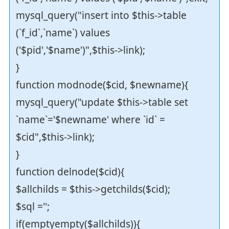
mysql_query("insert into $this->table
(`f_id`,`name`) values
('$pid','$name')",$this->link);
}
function modnode($cid, $newname){
mysql_query("update $this->table set
`name`='$newname' where `id` =
$cid",$this->link);
}
function delnode($cid){
$allchilds = $this->getchilds($cid);
$sql ='';
if(emptyempty($allchilds)){