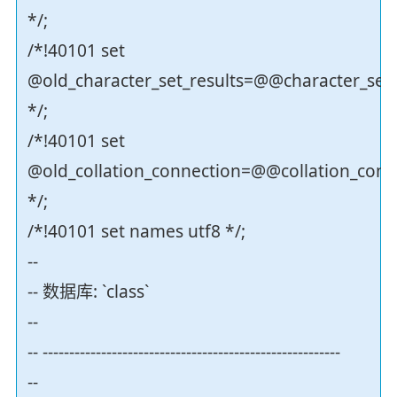
*/;
/*!40101 set
@old_character_set_results=@@character_set_
*/;
/*!40101 set
@old_collation_connection=@@collation_conn
*/;
/*!40101 set names utf8 */;
--
-- 数据库: `class`
--
-- --------------------------------------------------------
--