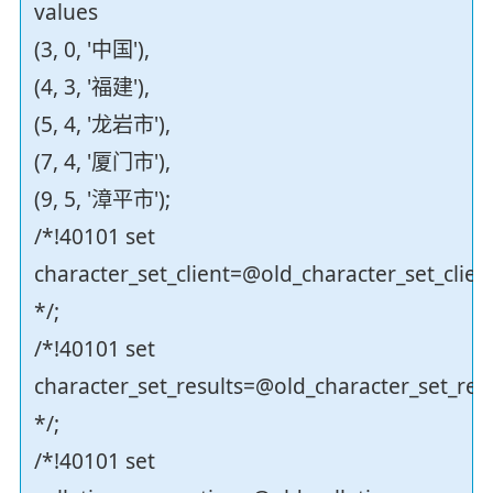
values
(3, 0, '中国'),
(4, 3, '福建'),
(5, 4, '龙岩市'),
(7, 4, '厦门市'),
(9, 5, '漳平市');
/*!40101 set
character_set_client=@old_character_set_clien
*/;
/*!40101 set
character_set_results=@old_character_set_res
*/;
/*!40101 set