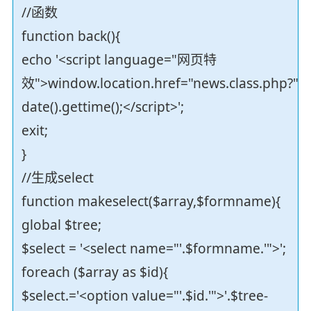
//函数
function back(){
echo '<script language="网页特
效">window.location.href="news.class.php?"
date().gettime();</script>';
exit;
}
//生成select
function makeselect($array,$formname){
global $tree;
$select = '<select name="'.$formname.'">';
foreach ($array as $id){
$select.='<option value="'.$id.'">'.$tree-