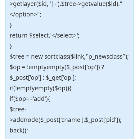
>getlayer($id, '|-').$tree->getvalue($id)."
</option>";
}
return $select.'</select>';
}
$tree = new sortclass($link,'`p_newsclass`');
$op = !emptyempty($_post['op']) ?
$_post['op'] : $_get['op'];
if(!emptyempty($op)){
if($op=='add'){
$tree-
>addnode($_post['cname'],$_post['pid']);
back();