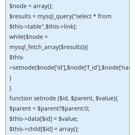
$node = array();
$results = mysql_query("select * from
$this->table",$this->link);
while($node =
mysql_fetch_array($results)){
$this-
>setnode($node['id'],$node['f_id'],$node['name
}
}
function setnode ($id, $parent, $value){
$parent = $parent?$parent:0;
$this->data[$id] = $value;
$this->child[$id] = array();