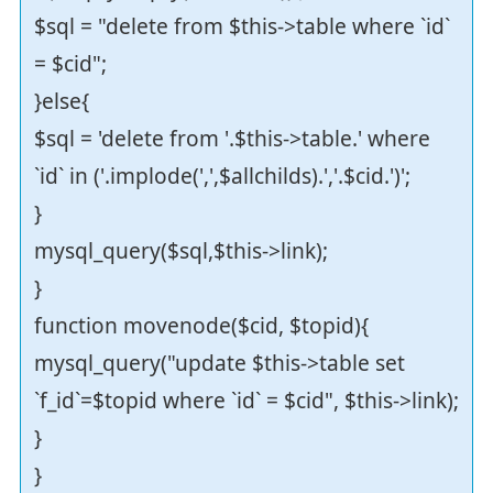
$sql = "delete from $this->table where `id`
= $cid";
}else{
$sql = 'delete from '.$this->table.' where
`id` in ('.implode(',',$allchilds).','.$cid.')';
}
mysql_query($sql,$this->link);
}
function movenode($cid, $topid){
mysql_query("update $this->table set
`f_id`=$topid where `id` = $cid", $this->link);
}
}