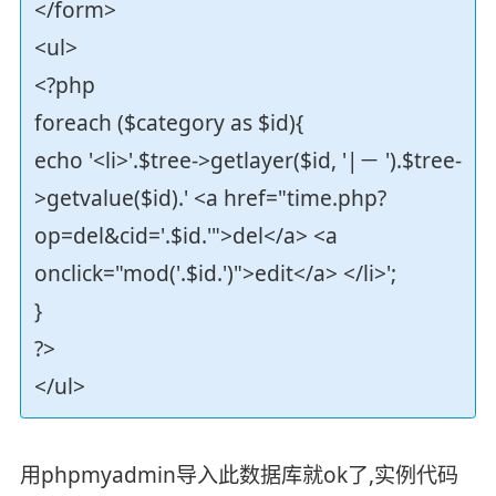
</form>
<ul>
<?php
foreach ($category as $id){
echo '<li>'.$tree->getlayer($id, '|－ ').$tree-
>getvalue($id).' <a href="time.php?
op=del&cid='.$id.'">del</a> <a
onclick="mod('.$id.')">edit</a> </li>';
}
?>
</ul>
用phpmyadmin导入此数据库就ok了,实例代码