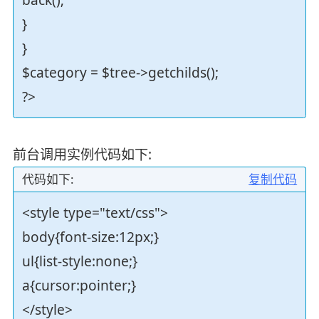
}
}
$category = $tree->getchilds();
?>
前台调用实例代码如下:
代码如下:
复制代码
<style type="text/css">
body{font-size:12px;}
ul{list-style:none;}
a{cursor:pointer;}
</style>