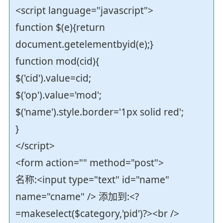
<script language="javascript">
function $(e){return
document.getelementbyid(e);}
function mod(cid){
$('cid').value=cid;
$('op').value='mod';
$('name').style.border='1px solid red';
}
</script>
<form action="" method="post">
名称:<input type="text" id="name"
name="cname" /> 添加到:<?
=makeselect($category,'pid')?><br />