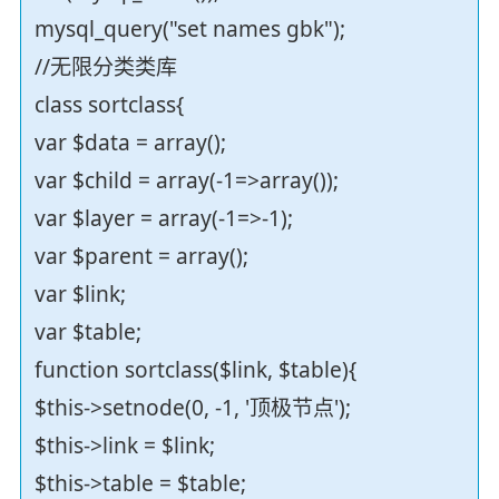
mysql_query("set names gbk");
//无限分类类库
class sortclass{
var $data = array();
var $child = array(-1=>array());
var $layer = array(-1=>-1);
var $parent = array();
var $link;
var $table;
function sortclass($link, $table){
$this->setnode(0, -1, '顶极节点');
$this->link = $link;
$this->table = $table;