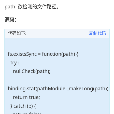
path 欲检测的文件路径。
源码：
代码如下:
复制代码
fs.existsSync = function(path) {
try {
nullCheck(path);
binding.stat(pathModule._makeLong(path));
return true;
} catch (e) {