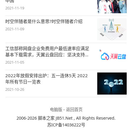
中国
2021-11-19
时空伴随者是什么意思?时空伴随者介绍
2021-11-09
工信部称网盘企业免费用户最低速率应满足
基本下载需求，天翼云盘回应：坚决支持，
始终
2021-11-05
2022年放假安排出炉：五一连休5天 2022
年所有节日一览表
2021-10-26
电脑版
-
返回首页
2006-2026 脚本之家 JB51.Net , All Rights Reserved.
苏ICP备14036222号