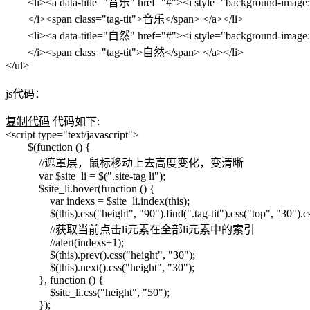
<li><a data-title="音乐" href="#"><i style="background-image:
</i><span class="tag-tit">音乐</span> </a></li>
<li><a data-title="自然" href="#"><i style="background-image: 
</i><span class="tag-tit">自然</span> </a></li>
</ul>
js代码：
复制代码
代码如下:
<script type="text/javascript">
$(function () {
//遮罩层，鼠标移动上去高度变化，变清晰
var $site_li = $(".site-tag li");
$site_li.hover(function () {
var indexs = $site_li.index(this);
$(this).css("height", "90").find(".tag-tit").css("top", "30").css
//获取当前点击li元素在全部li元素中的索引
//alert(indexs+1);
$(this).prev().css("height", "30");
$(this).next().css("height", "30");
}, function () {
$site_li.css("height", "50");
});