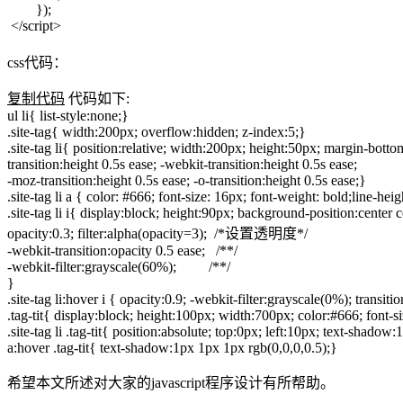
});
</script>
css代码：
复制代码
代码如下:
ul li{ list-style:none;}
.site-tag{ width:200px; overflow:hidden; z-index:5;}
.site-tag li{ position:relative; width:200px; height:50px; margin-bot
transition:height 0.5s ease; -webkit-transition:height 0.5s ease;
-moz-transition:height 0.5s ease; -o-transition:height 0.5s ease;}
.site-tag li a { color: #666; font-size: 16px; font-weight: bold;line-hei
.site-tag li i{ display:block; height:90px; background-position:center 
opacity:0.3; filter:alpha(opacity=3); /*设置透明度*/
-webkit-transition:opacity 0.5 ease; /**/
-webkit-filter:grayscale(60%); /**/
}
.site-tag li:hover i { opacity:0.9; -webkit-filter:grayscale(0%); transit
.tag-tit{ display:block; height:100px; width:700px; color:#66
.site-tag li .tag-tit{ position:absolute; top:0px; left:10px; text-shado
a:hover .tag-tit{ text-shadow:1px 1px 1px rgb(0,0,0,0.5);}
希望本文所述对大家的javascript程序设计有所帮助。