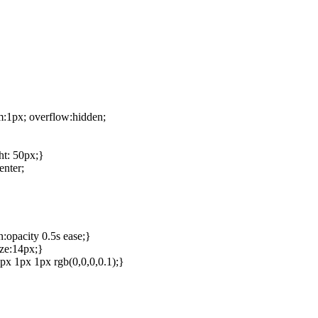
tom:1px; overflow:hidden;
ght: 50px;}
center;
ion:opacity 0.5s ease;}
6; font-size:14px;}
w:1px 1px 1px rgb(0,0,0,0.1);}