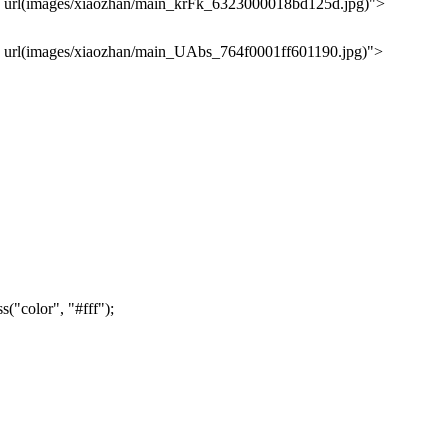
 url(images/xiaozhan/main_krFk_6323000018bd125d.jpg)">
url(images/xiaozhan/main_UAbs_764f0001ff601190.jpg)">
("color", "#fff");