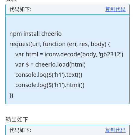
代码如下:
复制代码
npm install cheerio
request(url, function (err, res, body) {
var html = iconv.decode(body, 'gb2312')
var $ = cheerio.load(html)
console.log($('h1').text())
console.log($('h1').html())
})
输出如下
代码如下:
复制代码