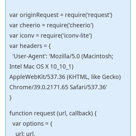
var originRequest = require('request')
var cheerio = require('cheerio')
var iconv = require('iconv-lite')
var headers = {
'User-Agent': 'Mozilla/5.0 (Macintosh;
Intel Mac OS X 10_10_1)
AppleWebKit/537.36 (KHTML, like Gecko)
Chrome/39.0.2171.65 Safari/537.36'
}
function request (url, callback) {
var options = {
url: url,