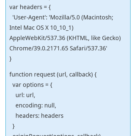
var headers = {
'User-Agent': 'Mozilla/5.0 (Macintosh;
Intel Mac OS X 10_10_1)
AppleWebKit/537.36 (KHTML, like Gecko)
Chrome/39.0.2171.65 Safari/537.36'
}
function request (url, callback) {
var options = {
url: url,
encoding: null,
headers: headers
}