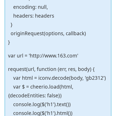
encoding: null,
headers: headers
}
originRequest(options, callback)
}
var url = 'http://www.163.com'
request(url, function (err, res, body) {
var html = iconv.decode(body, 'gb2312')
var $ = cheerio.load(html,
{decodeEntities: false})
console.log($('h1').text())
console.log($('h1').html())