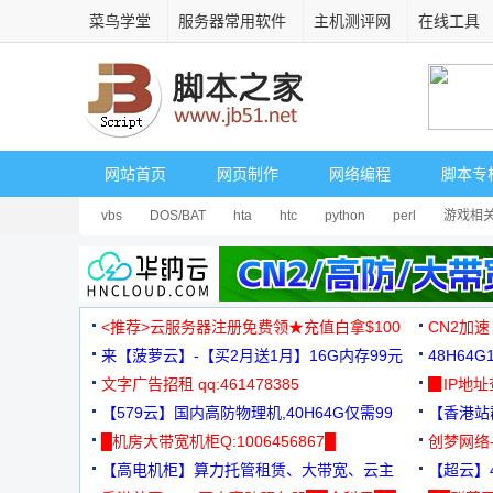
菜鸟学堂
服务器常用软件
主机测评网
在线工具
网站首页
网页制作
网络编程
脚本专
vbs
DOS/BAT
hta
htc
python
perl
游戏相
<推荐>云服务器注册免费领★充值白拿$100
CN2加速
来【菠萝云】-【买2月送1月】16G内存99元
48H64
文字广告招租 qq:461478385
3000+
▉IP地
【579云】国内高防物理机,40H64G仅需99
【香港站群
元
█机房大带宽机柜Q:1006456867█
创梦网络
【高电机柜】算力托管租赁、大带宽、云主
88元/月
【超云】4