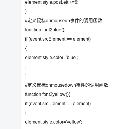
element.style.posLeft +=6;
}
//定义鼠标onmouseup事件的调用函数
function font2blue(){
if (event.srcElement == element)
{
element.style.color='blue';
}
}
//定义鼠标onmousedown事件的调用函数
function font2yellow(){
if (event.srcElement == element)
{
element.style.color='yellow';