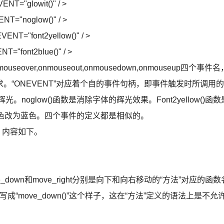
T="glowit()" / >
T="noglow()" / >
NT="font2yellow()" / >
="font2blue()" / >
er,onmouseout,onmousedown,onmouseup四个事件名
“ONEVENT”对应着个自的事件句柄，即事件触发时所调用的
。noglow()函数是消除字体的辉光效果。Font2yellow()函数
字体颜色改为蓝色。四个事件的定义都是相似的。
义，内容如下。
down和move_right分别是向下和向右移动的“方法”对应的函数
成“move_down()”这个样子，这在“方法”定义的语法上是不允