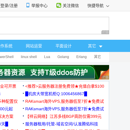
登录/注册
举报中心
关注微信
快捷导航
性选择
广告 商业广告，理
操作系统
网站运营
平面设计
其它
werShell
linux shell
Lua
Golang
Erlang
其它
广告 商业广告，理
，企业可开票
<推荐>云服务器注册免费领★充值白拿$100
器
█机房大带宽机柜Q:1006456867█
多种配置仅
RAKsmart海外VPS,服务器低至7折★免费试
00元起
用★
RAKsmart海外VPS,服务器低至7折★免费试
解决方案
用★
【祥云网络】江苏多线BGP高防仅需399元
/天█
服务器租用/托管-域名空间/认准腾佑科技