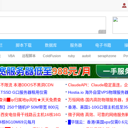
广告 商业广告，理
栏
脚本下载
数据库
服务器
电子书籍
关
VBA
远程脚本
ColdFusion
ruby
autoit
seraphzone
Po
 不限流 本港DDOS不黑洞CDN
ClaudeAPI：Claude稳定直连
G1TSSD G口服务器租用仅需
Hostia.io 海外自营VPS物理服务
可免费测试
址查询▉ip归属地ip风险★天天免费查
万恒网络-国内高防物理服务器，
】250个随机IP 50M带宽 800元
99元/月起
香港、美国1-10G口宿主机低至35
-西安电信骨干线路云主机16核16G
微子网络 高效、可靠的网络服务
核8G10M69元每月
█华瑞云：香港/美国vps仅需0.6元