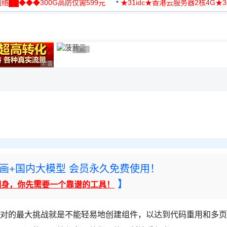
络██◆◆◆300G高防仅需599元
★31idc★香港云服务器2核4G★
用◆
广告 商业广告，理性选择
广告 商业广告，理性选择
广告 商业广告，理性选择
rney绘画+国内大模型 会员永久免费使用！
】
翻身，你先需要一个靠谱的工具！
中面对的最大挑战就是不能轻易地创建组件，以达到代码重用和多页