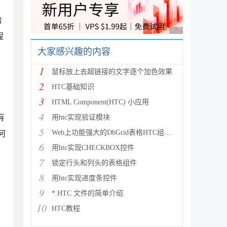
给
广告 商业广告，理性
程
大家感兴趣的内容
1
鼠标放上去超链接的文字逐个加色效果
2
HTC基础知识
3
HTML Component(HTC) 小应用
4
有
用htc实现验证模块
5
Web上功能强大的DbGrid表格HTC组件[只需在Tabl
何
6
用htc实现CHECKBOX控件
7
锁定行头和列头的表格组件
8
用htc实现进度条控件
9
*.HTC 文件的简单介绍
10
HTC教程