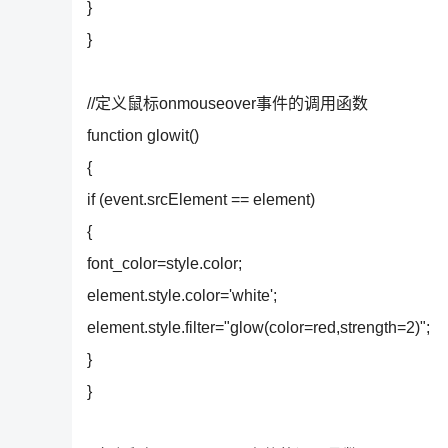
}
}
//定义鼠标onmouseover事件的调用函数
function glowit()
{
if (event.srcElement == element)
{
font_color=style.color;
element.style.color='white';
element.style.filter="glow(color=red,strength=2)";
}
}