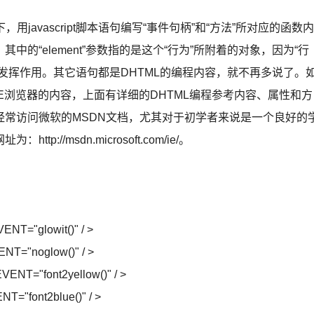
javascript脚本语句编写“事件句柄”和“方法”所对应的函数内
的“element”参数指的是这个“行为”所附着的对象，因为“行
发挥作用。其它语句都是DHTML的编程内容，就不再多说了。
E浏览器的内容，上面有详细的DHTML编程参考内容、属性和方
常访问微软的MSDN文档，尤其对于初学者来说是一个良好的
//msdn.microsoft.com/ie/。
：
/
T="glowit()" / >
T="noglow()" / >
NT="font2yellow()" / >
="font2blue()" / >