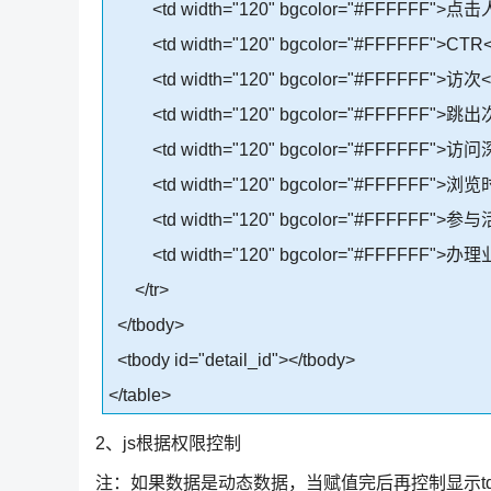
<td width="120" bgcolor="#FFFFFF">点击
<td width="120" bgcolor="#FFFFFF">CTR<
<td width="120" bgcolor="#FFFFFF">访次</
<td width="120" bgcolor="#FFFFFF">跳出
<td width="120" bgcolor="#FFFFFF">访问
<td width="120" bgcolor="#FFFFFF">浏览
<td width="120" bgcolor="#FFFFFF">参
<td width="120" bgcolor="#FFFFFF">办
</tr>
</tbody>
<tbody id="detail_id"></tbody>
</table>
2、js根据权限控制
注：如果数据是动态数据，当赋值完后再控制显示t