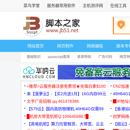
菜鸟学堂
服务器常用软件
主机测评网
在线工具
网站首页
网页制作
网络编程
脚本专
基础知识
javascript类库
表单特效
广告代码
网页特
<推荐>云服务器注册免费领★充值白拿$100
CN2加速
来【菠萝云】-【买2月送1月】16G内存99元
48H64
文字广告招租 qq:461478385
3000+
▉IP地
【579云】国内高防物理机,40H64G仅需99
【香港站群
元
█机房大带宽机柜Q:1006456867█
创梦网络
【高电机柜】算力托管租赁、大带宽、云主
88元/月
【超云】4