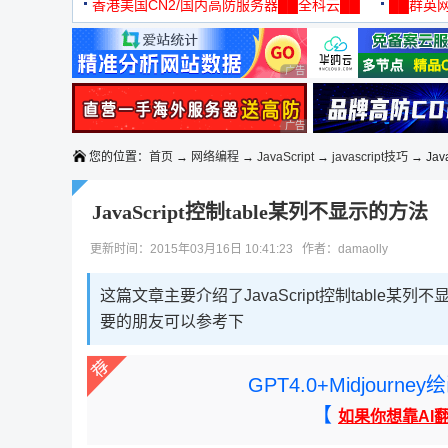
机
香港美国CN2/国内高防服务器██全科云██
██群英网
◆◆◆
广告 商业广告，理性选择
广告 商业广告，理性选择
您的位置：
首页
→
网络编程
→
JavaScript
→
javascript技巧
→ Jav
JavaScript控制table某列不显示的方法
更新时间：2015年03月16日 10:41:23 作者：damaolly
这篇文章主要介绍了JavaScript控制table某列
要的朋友可以参考下
GPT4.0+Midjou
【
如果你想靠AI