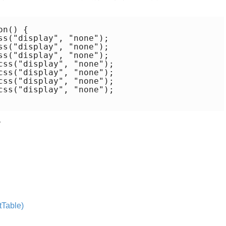
n() {

ss("display", "none");

ss("display", "none");

ss("display", "none");

css("display", "none");

css("display", "none");

css("display", "none");

css("display", "none");

。
able)