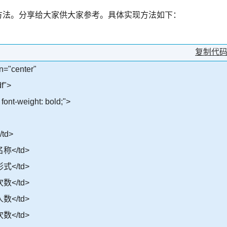
不显示的方法。分享给大家供大家参考。具体实现方法如下：
复制代
gn="center"
f">
font-weight: bold;">
td>
名称</td>
形式</td>
次数</td>
人数</td>
次数</td>