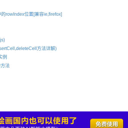
owIndex位置[兼容ie,firefox]
s)
nsertCell,deleteCell方法详解)
单实例
格的方法