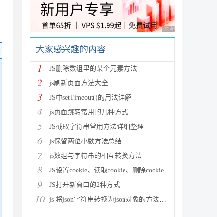
广告 商业广告，理性
大家感兴趣的内容
码
1
JS删除数组里的某个元素方法
2
js刷新页面方法大全
3
JS中setTimeout()的用法详解
4
js页面跳转常用的几种方式
5
JS截取字符串常用方法详细整理
6
js保留两位小数方法总结
7
js数组与字符串的相互转换方法
8
JS设置cookie、读取cookie、删除cookie
9
JS打开新窗口的2种方式
10
js 将json字符串转换为json对象的方法解析