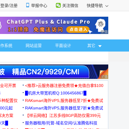
登录/注册
举报中心
关注微信
快捷导航
性选择
广告 商业广告，理
操作系统
网站运营
平面设计
其它
广告 商业广告，理
，企业可开票
<推荐>云服务器注册免费领★充值白拿$100
器
█机房大带宽机柜Q:1006456867█
多种配置仅
RAKsmart海外VPS,服务器低至7折★免费试
00元起
用★
RAKsmart海外VPS,服务器低至7折★免费试
解决方案
用★
【祥云网络】江苏多线BGP高防仅需399元
/天█
服务器租用/托管-域名空间/认准腾佑科技