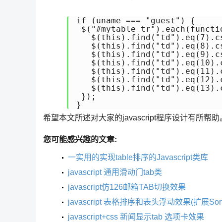
if (uname === "guest") {

 $("#mytable tr").each(functio
   $(this).find("td").eq(7).c
   $(this).find("td").eq(8).c
   $(this).find("td").eq(9).c
   $(this).find("td").eq(10).
   $(this).find("td").eq(11).
   $(this).find("td").eq(12).
   $(this).find("td").eq(13).
 });

}
希望本文所述对大家的javascript程序设计有所帮助
您可能感兴趣的文章:
一实用的实现table排序的Javascript类库
javascript 通用滑动门tab类
javascript仿126邮箱TAB切换效果
javascript 表格排序和表头浮动效果(扩展SortT
javascript+css 新闻显示tab 选项卡效果