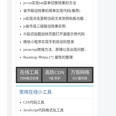
js+css实现tab菜单切换效果的方法
省市联动效果的简单实现代码(推荐)
js实现点击复制当前文本到剪贴板功能（兼容所有浏览器）
js省市县三级联动效果实例
JS延迟加载加快页面打开速度示例代码
微信小程序实现手机验证码登录
javascript跨域方法、原理以及出现问题解决方法（详解）
Bootstrap 中data-[*] 属性的整理
在线工具
高防CDN
万恒网络
代码格式化等
T级 防护
IDC服务商
常用在线小工具
CSS代码工具
JavaScript代码格式化工具