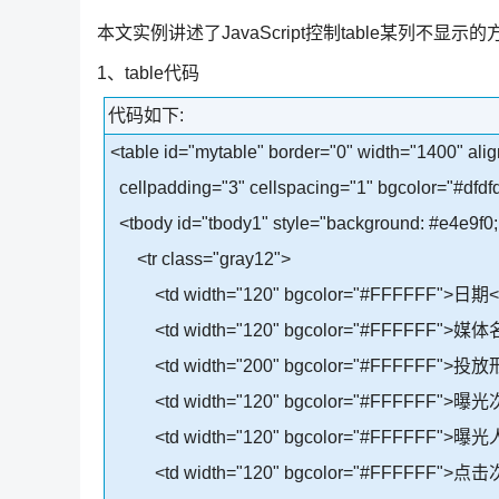
本文实例讲述了JavaScript控制table某列
1、table代码
代码如下:
<table id="mytable" border="0" width="1400" ali
cellpadding="3" cellspacing="1" bgcolor="#dfdfd
<tbody id="tbody1" style="background: #e4e9f0; 
<tr class="gray12">
<td width="120" bgcolor="#FFFFFF">日期</
<td width="120" bgcolor="#FFFFFF">媒体
<td width="200" bgcolor="#FFFFFF">投放
<td width="120" bgcolor="#FFFFFF">曝光
<td width="120" bgcolor="#FFFFFF">曝光
<td width="120" bgcolor="#FFFFFF">点击