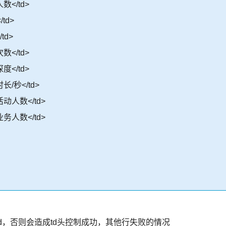
人数</td>
/td>
td>
次数</td>
深度</td>
时长/秒</td>
与活动人数</td>
理业务人数</td>
d，否则会造成td头控制成功，其他行失败的情况