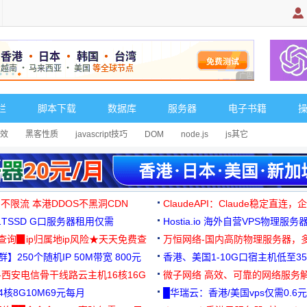
广告 商业广告，理
栏
脚本下载
数据库
服务器
电子书籍
效
黑客性质
javascript技巧
DOM
node.js
js其它
 不限流 本港DDOS不黑洞CDN
ClaudeAPI：Claude稳定直连
G1TSSD G口服务器租用仅需
Hostia.io 海外自营VPS物理服务
可免费测试
址查询▉ip归属地ip风险★天天免费查
万恒网络-国内高防物理服务器，
】250个随机IP 50M带宽 800元
99元/月起
香港、美国1-10G口宿主机低至35
-西安电信骨干线路云主机16核16G
微子网络 高效、可靠的网络服务
核8G10M69元每月
█华瑞云：香港/美国vps仅需0.6元