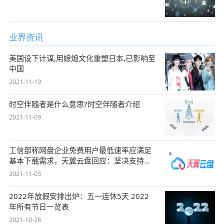
业界资讯
美国设下计谋,用娘炮文化重塑日本,已影响至
中国
2021-11-19
时空伴随者是什么意思?时空伴随者介绍
2021-11-09
工信部称网盘企业免费用户最低速率应满足
基本下载需求，天翼云盘回应：坚决支持，
始终
2021-11-05
2022年放假安排出炉：五一连休5天 2022
年所有节日一览表
2021-10-26