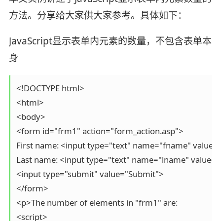
方法。分享给大家供大家参考。具体如下：
JavaScript显示表单内元素的数量，不包含表单本
身
<!DOCTYPE html>

<html>

<body>

<form id="frm1" action="form_action.asp">

First name: <input type="text" name="fname" value=
Last name: <input type="text" name="lname" value="
<input type="submit" value="Submit">

</form>

<p>The number of elements in "frm1" are:

<script>
