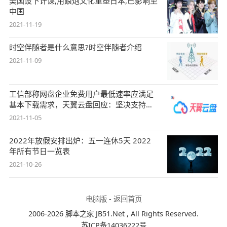
美国设下计谋,用娘炮文化重塑日本,已影响至
中国
2021-11-19
时空伴随者是什么意思?时空伴随者介绍
2021-11-09
工信部称网盘企业免费用户最低速率应满足
基本下载需求，天翼云盘回应：坚决支持，
始终
2021-11-05
2022年放假安排出炉：五一连休5天 2022
年所有节日一览表
2021-10-26
电脑版
-
返回首页
2006-2026 脚本之家 JB51.Net , All Rights Reserved.
苏ICP备14036222号