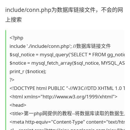
include/conn.php为数据库链接文件，不会的网
上搜索
<?php 

include './include/conn.php'; //数据库链接文件

$sql_notice = mysql_query('SELECT * FROM gg_notice wh
$notice = mysql_fetch_array($sql_notice, MYSQL_ASSOC
print_r ($notice);

?>

<!DOCTYPE html PUBLIC "-//W3C//DTD XHTML 1.0 Trans
<html xmlns="http://www.w3.org/1999/xhtml">

<head>

<title>第一php网提供的教程--将数据库读取的数据生成json
<meta http-equiv="Content-Type" content="text/html; 