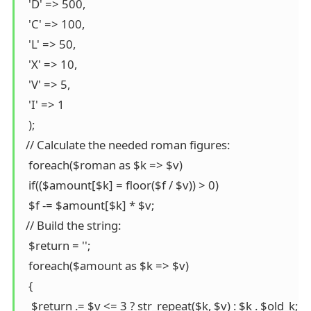
  'D' => 500,

  'C' => 100,

  'L' => 50,

  'X' => 10,

  'V' => 5,

  'I' => 1

  );

 // Calculate the needed roman figures:

  foreach($roman as $k => $v)

  if(($amount[$k] = floor($f / $v)) > 0)

  $f -= $amount[$k] * $v;

 // Build the string:

  $return = '';

  foreach($amount as $k => $v)

  {

   $return .= $v <= 3 ? str_repeat($k, $v) : $k . $old_k;
