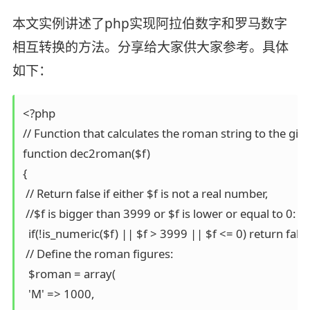
本文实例讲述了php实现阿拉伯数字和罗马数字
相互转换的方法。分享给大家供大家参考。具体
如下：
<?php

// Function that calculates the roman string to the giv
function dec2roman($f)

{

 // Return false if either $f is not a real number, 

 //$f is bigger than 3999 or $f is lower or equal to 0:  

  if(!is_numeric($f) || $f > 3999 || $f <= 0) return false;
 // Define the roman figures:

  $roman = array(

  'M' => 1000,
