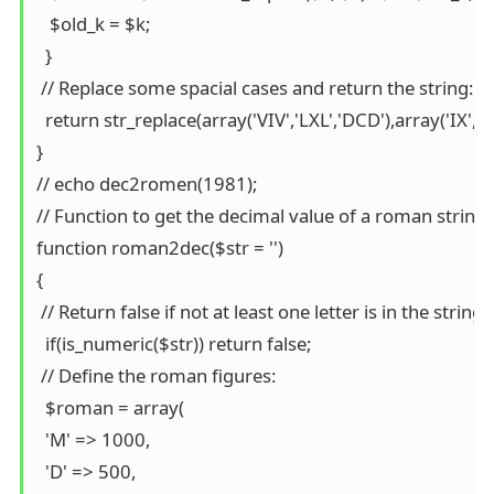
   $old_k = $k;  

  }

 // Replace some spacial cases and return the string:

  return str_replace(array('VIV','LXL','DCD'),array('IX','X
}

// echo dec2romen(1981);

// Function to get the decimal value of a roman string:

function roman2dec($str = '')

{

 // Return false if not at least one letter is in the string:

  if(is_numeric($str)) return false;

 // Define the roman figures:

  $roman = array(

  'M' => 1000,

  'D' => 500,
