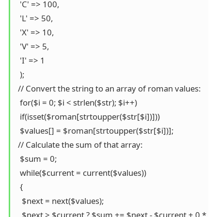
  'C' => 100,

  'L' => 50,

  'X' => 10,

  'V' => 5,

  'I' => 1

  );

 // Convert the string to an array of roman values:

  for($i = 0; $i < strlen($str); $i++) 

  if(isset($roman[strtoupper($str[$i])]))

  $values[] = $roman[strtoupper($str[$i])];

 // Calculate the sum of that array:

  $sum = 0;

  while($current = current($values))

  {

   $next = next($values);

   $next > $current ? $sum += $next - $current + 0 * ne