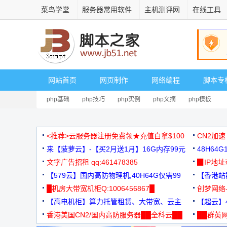
菜鸟学堂
服务器常用软件
主机测评网
在线工具
网站首页
网页制作
网络编程
脚本专
php基础
php技巧
php实例
php文摘
php模板
<推荐>云服务器注册免费领★充值白拿$100
CN2加速
来【菠萝云】-【买2月送1月】16G内存99元
48H64
文字广告招租 qq:461478385
3000+
▉IP地
【579云】国内高防物理机,40H64G仅需99
【香港站群
元
█机房大带宽机柜Q:1006456867█
创梦网络
【高电机柜】算力托管租赁、大带宽、云主
88元/月
【超云】4
机
香港美国CN2/国内高防服务器██全科云██
██群英网