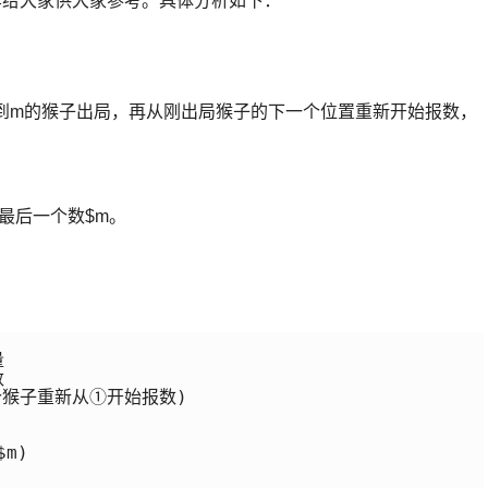
享给大家供大家参考。具体分析如下：
。
到m的猴子出局，再从刚出局猴子的下一个位置重新开始报数，
最后一个数$m。




猴子重新从①开始报数) 

m)
