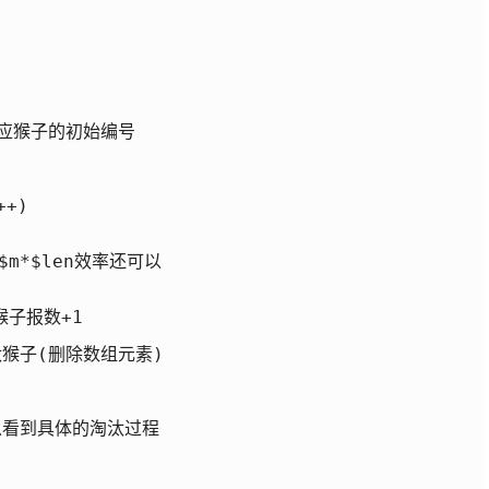
应猴子的初始编号

+)

m*$len效率还可以

猴子报数+1

猴子(删除数组元素)

可以看到具体的淘汰过程
