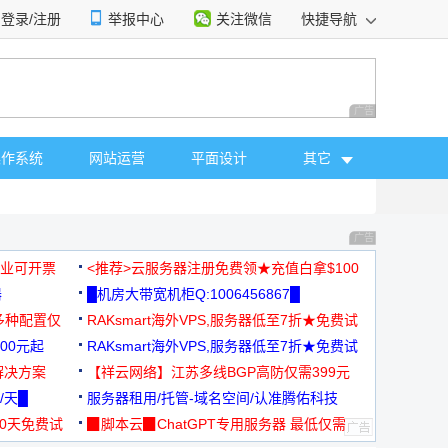
登录/注册
举报中心
关注微信
快捷导航
性选择
广告 商业广告，理
操作系统
网站运营
平面设计
其它
广告 商业广告，理
，企业可开票
<推荐>云服务器注册免费领★充值白拿$100
器
█机房大带宽机柜Q:1006456867█
多种配置仅
RAKsmart海外VPS,服务器低至7折★免费试
00元起
用★
RAKsmart海外VPS,服务器低至7折★免费试
解决方案
用★
【祥云网络】江苏多线BGP高防仅需399元
/天█
服务器租用/托管-域名空间/认准腾佑科技
30天免费试
▉脚本云▉ChatGPT专用服务器 最低仅需