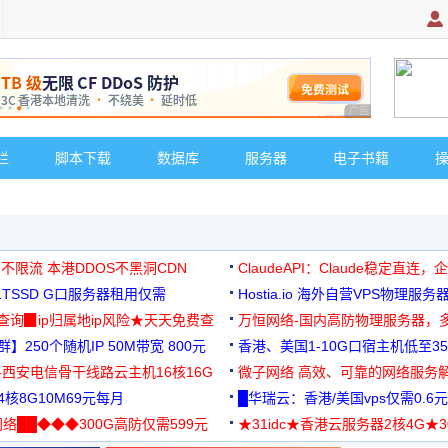
广告 商业广告，理
栏
脚本下载
数据库
服务器
电子书籍
 不限流 本港DDOS不黑洞CDN
ClaudeAPI：Claude稳定直连
G1TSSD G口服务器租用仅需
Hostia.io 海外自营VPS物理服务
可免费测试
址查询▉ip归属地ip风险★天天免费查
万恒网络-国内高防物理服务器，
】250个随机IP 50M带宽 800元
99元/月起
香港、美国1-10G口宿主机低至35
-西安电信骨干线路云主机16核16G
微子网络 高效、可靠的网络服务
核8G10M69元每月
█华瑞云：香港/美国vps仅需0.6元
络██◆◆◆300G高防仅需599元
★31idc★香港云服务器2核4G★