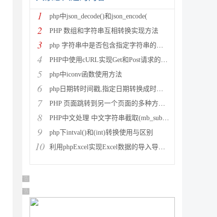
1
php中json_decode()和json_encode(
2
PHP 数组和字符串互相转换实现方法
3
php 字符串中是否包含指定字符串的多种方法
4
PHP中使用cURL实现Get和Post请求的方法
5
php中iconv函数使用方法
6
php日期转时间戳,指定日期转换成时间戳
7
PHP 页面跳转到另一个页面的多种方法方法总结
8
PHP中文处理 中文字符串截取(mb_substr)和获取中
9
php下intval()和(int)转换使用与区别
10
利用phpExcel实现Excel数据的导入导出(全步骤详细
广告 商业广告，理性选择
广告 商业广告，理性选择