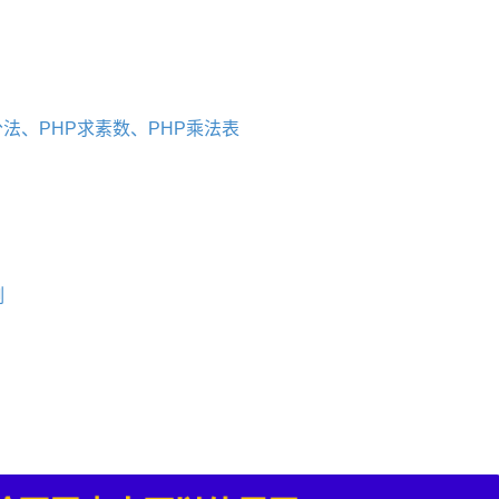
。
分法、PHP求素数、PHP乘法表
例