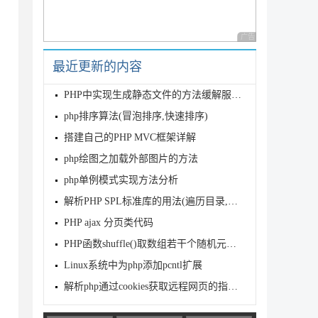
广告 商业广告，理性
最近更新的内容
PHP中实现生成静态文件的方法缓解服务器压力
php排序算法(冒泡排序,快速排序)
搭建自己的PHP MVC框架详解
php绘图之加载外部图片的方法
php单例模式实现方法分析
解析PHP SPL标准库的用法(遍历目录,查找固定条件的文件)
PHP ajax 分页类代码
PHP函数shuffle()取数组若干个随机元素的方法分析
Linux系统中为php添加pcntl扩展
解析php通过cookies获取远程网页的指定代码