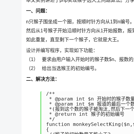
本文实例讲述了php实现猴子选大王问题算法。分
一、问题：
n只猴子围坐成一个圈，按顺时针方向从1到n编号
然后从1号猴子开始沿顺时针方向从1开始报数，报
如此重复，直至剩下一个猴子，它就是大王。
设计并编写程序，实现如下功能：
（1） 要求由用户输入开始时的猴子数$n、报数的
（2） 给出当选猴王的初始编号。
二、解决方法：
/**

 * @param int $n 开始时的猴子数量
 * @param int $m 报道的最后一个数
 *(报到这个数的猴子被淘汰,然后下一个
 * @return int 猴子的初始编号 

 */

function monkeySelectKing($n,$
{
