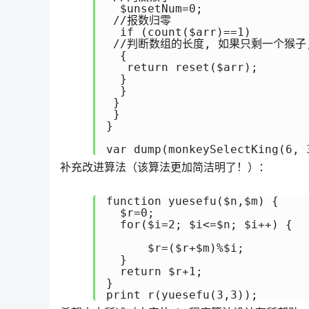
  $unsetNum=0;

 //报数归零

  if (count($arr)==1)

 //判断数组的长度, 如果只剩一个猴子,
  {

   return reset($arr);

  }

  }

 }

 }

}

var_dump(monkeySelectKing(6, 
补充改进算法（该算法更加简洁明了！）：
function yuesefu($n,$m) { 

  $r=0; 

  for($i=2; $i<=$n; $i++) {

      $r=($r+$m)%$i; 

  }

  return $r+1; 

} 

print_r(yuesefu(3,3));