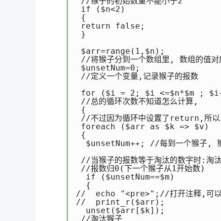
 //猴子的初始数量不能小于2

 if ($n<2)

 {

 return false;

 }

 $arr=range(1,$n);

 //将猴子分到一个数组里, 数组的值对
 $unsetNum=0;

 //定义一个变量,记录猴子的报数

 for ($i = 2; $i <=$n*$m ; $i+
 //总的循环次数不知道怎么计算,

 {

 //不过因为循环中设置了return,所以$
 foreach ($arr as $k => $v)

 {

  $unsetNum++; //每到一个猴子, 
 //当猴子的报数等于淘汰的数字时:淘汰
 //报数归0(下一个猴子从1开始数)

  if ($unsetNum==$m) 

  {

//  echo "<pre>";//打开注释,
//  print_r($arr);

  unset($arr[$k]);

 //淘汰猴子  
