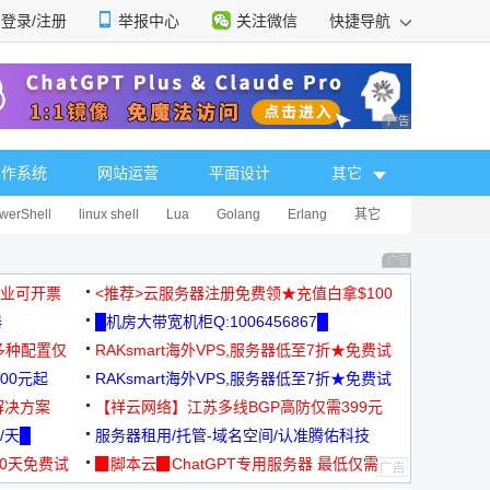
登录/注册
举报中心
关注微信
快捷导航
性选择
广告 商业广告，理
操作系统
网站运营
平面设计
其它
werShell
linux shell
Lua
Golang
Erlang
其它
广告 商业广告，理
，企业可开票
<推荐>云服务器注册免费领★充值白拿$100
器
█机房大带宽机柜Q:1006456867█
多种配置仅
RAKsmart海外VPS,服务器低至7折★免费试
00元起
用★
RAKsmart海外VPS,服务器低至7折★免费试
解决方案
用★
【祥云网络】江苏多线BGP高防仅需399元
/天█
服务器租用/托管-域名空间/认准腾佑科技
30天免费试
▉脚本云▉ChatGPT专用服务器 最低仅需