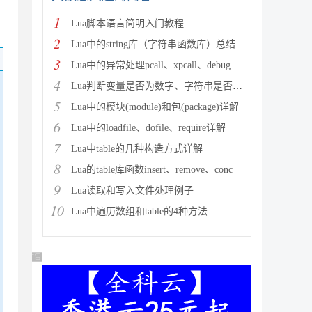
1
Lua脚本语言简明入门教程
2
Lua中的string库（字符串函数库）总结
码
3
Lua中的异常处理pcall、xpcall、debug使用实
4
Lua判断变量是否为数字、字符串是否可以转换为数字等
5
Lua中的模块(module)和包(package)详解
6
Lua中的loadfile、dofile、require详解
7
Lua中table的几种构造方式详解
8
Lua的table库函数insert、remove、conc
9
Lua读取和写入文件处理例子
10
Lua中遍历数组和table的4种方法
广告 商业广告，理性选择