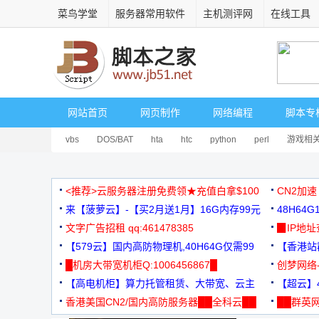
菜鸟学堂
服务器常用软件
主机测评网
在线工具
网站首页
网页制作
网络编程
脚本专
vbs
DOS/BAT
hta
htc
python
perl
游戏相
<推荐>云服务器注册免费领★充值白拿$100
CN2加速
来【菠萝云】-【买2月送1月】16G内存99元
48H64
文字广告招租 qq:461478385
3000+
▉IP地
【579云】国内高防物理机,40H64G仅需99
【香港站群
元
█机房大带宽机柜Q:1006456867█
创梦网络
【高电机柜】算力托管租赁、大带宽、云主
88元/月
【超云】4
机
香港美国CN2/国内高防服务器██全科云██
██群英网