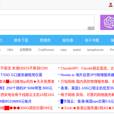
广告 商业广告，理
栏
脚本下载
数据库
服务器
电子书籍
关
VBA
远程脚本
ColdFusion
ruby
autoit
seraphzone
Po
 不限流 本港DDOS不黑洞CDN
ClaudeAPI：Claude稳定直连
G1TSSD G口服务器租用仅需
Hostia.io 海外自营VPS物理服务
可免费测试
址查询▉ip归属地ip风险★天天免费查
万恒网络-国内高防物理服务器，
】250个随机IP 50M带宽 800元
99元/月起
香港、美国1-10G口宿主机低至35
-西安电信骨干线路云主机16核16G
微子网络 高效、可靠的网络服务
核8G10M69元每月
█华瑞云：香港/美国vps仅需0.6元
络██◆◆◆300G高防仅需599元
★31idc★香港云服务器2核4G★