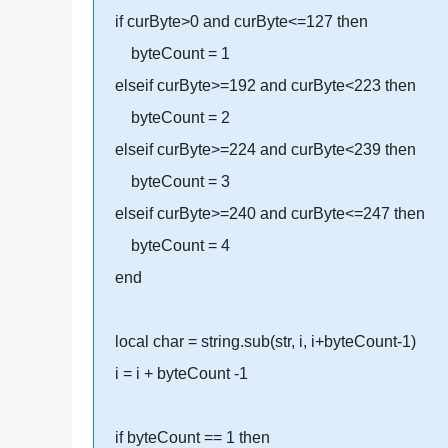
if curByte>0 and curByte<=127 then
byteCount = 1
elseif curByte>=192 and curByte<223 then
byteCount = 2
elseif curByte>=224 and curByte<239 then
byteCount = 3
elseif curByte>=240 and curByte<=247 then
byteCount = 4
end
local char = string.sub(str, i, i+byteCount-1)
i = i + byteCount -1
if byteCount == 1 then