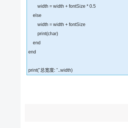
width = width + fontSize * 0.5
else
width = width + fontSize
print(char)
end
end
print("总宽度: "..width)