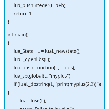
lua_pushinteger(L, a+b);
return 1;
}
int main()
{
lua_State *L = luaL_newstate();
luaL_openlibs(L);
lua_pushcfunction(L, l_plus);
lua_setglobal(L, "myplus");
if (luaL_dostring(L, "print(myplus(2,2))"))
{
lua_close(L);
error("Failed to invoke");