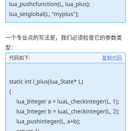
lua_pushcfunction(L, lua_plus);
lua_setglobal(L, "myplus");
一个专业点的写法是，我们必须检查它的参数类
型：
代码如下:
复制代码
static int l_plus(lua_State* L)
{
lua_Integer a = luaL_checkinteger(L, 1);
lua_Integer b = luaL_checkinteger(L, 2);
lua_pushinteger(L, a+b);