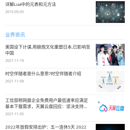
详解Lua中的元表和元方法
2015-05-05
业界资讯
美国设下计谋,用娘炮文化重塑日本,已影响至
中国
2021-11-19
时空伴随者是什么意思?时空伴随者介绍
2021-11-09
工信部称网盘企业免费用户最低速率应满足
基本下载需求，天翼云盘回应：坚决支持，
始终
2021-11-05
2022年放假安排出炉：五一连休5天 2022