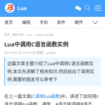
Lua
首页
编程
手机
软件
硬件
教程
平面
服务器
首页
脚本专栏
Lua
>
>
> Lua调用C语言函数
Lua中调用C语言函数实例
2015-04-23 10:16:29
投稿：junjie
这篇文章主要介绍了Lua中调用C语言函数实
例,本文先讲解了相关知识,然后给出了调用实
例,需要的朋友可以参考下
在上一篇文章(
C调用lua函数
)中，讲述了如何用c
语言调用lua函数，通常，A语言能调用B语言，