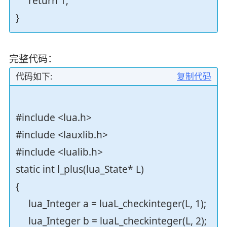
return 1;
}
完整代码：
代码如下:
复制代码
#include <lua.h>
#include <lauxlib.h>
#include <lualib.h>
static int l_plus(lua_State* L)
{
lua_Integer a = luaL_checkinteger(L, 1);
lua_Integer b = luaL_checkinteger(L, 2);