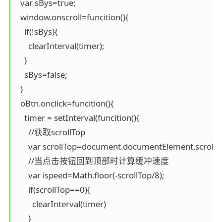
  var sBys=true;

  window.onscroll=funcition(){

    if(!sBys){

      clearInterval(timer);

    }

    sBys=false;

  }

  oBtn.onclick=funcition(){

    timer = setInterval(funcition(){

      //获取scrollTop

      var scrollTop=document.documentElement.scrollT
      //当点击按钮回到顶部时计算缓冲速度

      var ispeed=Math.floor(-scrollTop/8);

      if(scrollTop==0){

        clearInterval(timer)

      }
