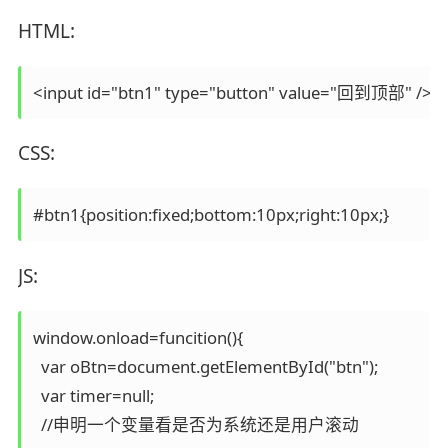
HTML:
CSS:
JS:
window.onload=funcition(){

  var oBtn=document.getElementById("btn");

  var timer=null;

  //申明一个变量看是否为系统还是用户滚动
