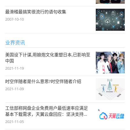
最滑稽最搞笑很流行的语句收集
2007-10-10
业界资讯
美国设下计谋,用娘炮文化重塑日本,已影响至
中国
2021-11-19
时空伴随者是什么意思?时空伴随者介绍
2021-11-09
工信部称网盘企业免费用户最低速率应满足
基本下载需求，天翼云盘回应：坚决支持，
始终
2021-11-05