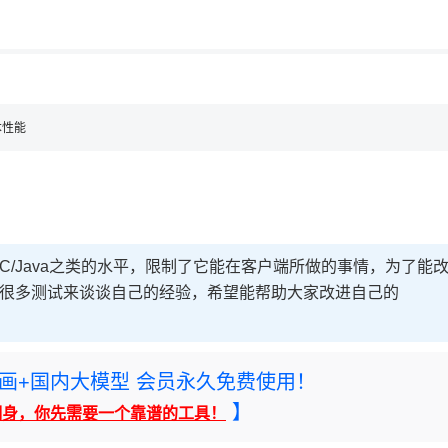
用◆
，理性选择
理性选择
本性能
到和C/Java之类的水平，限制了它能在客户端所做的事情，为了能
做过的很多测试来谈谈自己的经验，希望能帮助大家改进自己的
rney绘画+国内大模型 会员永久免费使用！
】
翻身，你先需要一个靠谱的工具！