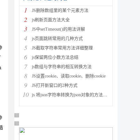
1
JS删除数组里的某个元素方法
2
js刷新页面方法大全
3
JS中setTimeout()的用法详解
4
js页面跳转常用的几种方式
5
种
JS截取字符串常用方法详细整理
6
了
js保留两位小数方法总结
7
js数组与字符串的相互转换方法
a
8
JS设置cookie、读取cookie、删除cookie
9
JS打开新窗口的2种方式
10
js 将json字符串转换为json对象的方法解析
广告 商业广告，理性选择
种
广告 商业广告，理性选择
循