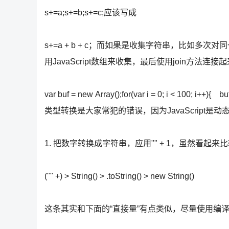
s+=a;s+=b;s+=c;应该写成
s+=a + b + c；而如果是收集字符串，比如
用JavaScript数组来收集，最后使用join方法连接
var buf = new Array();for(var i = 0; i < 100; i++){ b
类型转换是大家常犯的错误，因为JavaScript
1. 把数字转换成字符串，应用"" + 1，虽然看
("" +) > String() > .toString() > new String()
这条其实和下面的“直接量”有点类似，尽量使用编