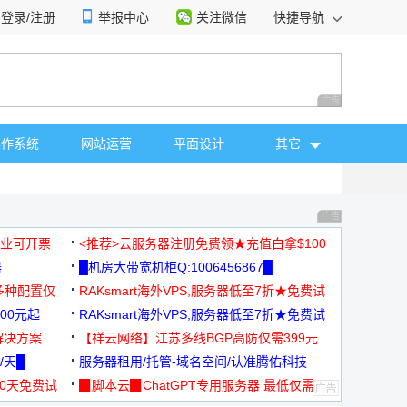
登录/注册
举报中心
关注微信
快捷导航
性选择
广告 商业广告，理
操作系统
网站运营
平面设计
其它
广告 商业广告，理
，企业可开票
<推荐>云服务器注册免费领★充值白拿$100
器
█机房大带宽机柜Q:1006456867█
多种配置仅
RAKsmart海外VPS,服务器低至7折★免费试
00元起
用★
RAKsmart海外VPS,服务器低至7折★免费试
解决方案
用★
【祥云网络】江苏多线BGP高防仅需399元
/天█
服务器租用/托管-域名空间/认准腾佑科技
30天免费试
▉脚本云▉ChatGPT专用服务器 最低仅需