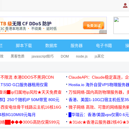
广告 商业广告，理
栏
脚本下载
数据库
服务器
电子书籍
效
黑客性质
javascript技巧
DOM
node.js
js其它
 不限流 本港DDOS不黑洞CDN
ClaudeAPI：Claude稳定直连
G1TSSD G口服务器租用仅需
Hostia.io 海外自营VPS物理服务
可免费测试
址查询▉ip归属地ip风险★天天免费查
万恒网络-国内高防物理服务器，
】250个随机IP 50M带宽 800元
99元/月起
香港、美国1-10G口宿主机低至35
-西安电信骨干线路云主机16核16G
微子网络 高效、可靠的网络服务
核8G10M69元每月
█华瑞云：香港/美国vps仅需0.6元
络██◆◆◆300G高防仅需599元
★31idc★香港云服务器2核4G★