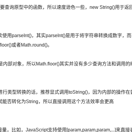
ng()要查询原型中的函数，所以速度逊色一些，new String()用于返
arseInt()，其实parseInt()是用于将字符串转换成数字，而
)或者Math.round()。
部对象，所以Math.floor()其实并没有多少查询方法和调用的
法来进行类型转换的话，推荐显式调用toString()，因为内部的操作在
尝试能否转化为String，所以直接调用这个方法效率会更高
vaScript支持使用[param,param,param,...]来直接