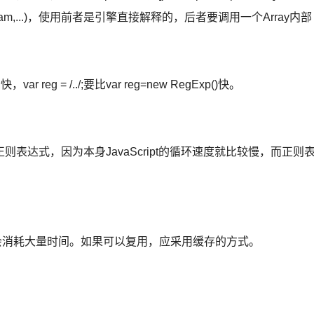
aram,...)，使用前者是引擎直接解释的，后者要调用一个Array内部
快，var reg = /../;要比var reg=new RegExp()快。
表达式，因为本身JavaScript的循环速度就比较慢，而正则
时都会消耗大量时间。如果可以复用，应采用缓存的方式。