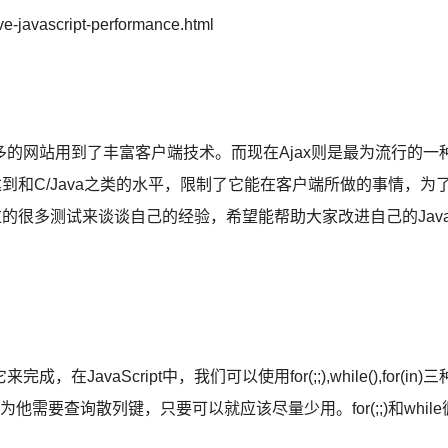
ve-javascript-performance.html
的网站用到了丰富客户端技术。而现在Ajax则是最为流行的一
法达到和C/Java之类的水平，限制了它能在客户端所做的事情，为
t做过的很多测试来谈谈自己的经验，希望能帮助大家改进自己的Jav
aScript中，我们可以使用for(;;),while(),for(in)三
为他需要查询散列键，只要可以就应该尽量少用。for(;;)和while