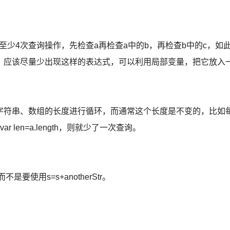
，需要进行至少4次查询操作，先检查a再检查a中的b，再检查b中的c，如
，应该尽量少出现这样的表达式，可以利用局部变量，把它放入
字符串、数组的长度进行循环，而通常这个长度是不变的，比如
 len=a.length，则就少了一次查询。
是要使用s=s+anotherStr。