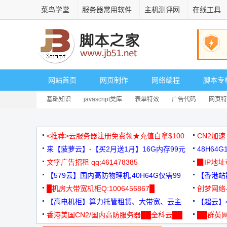
菜鸟学堂
服务器常用软件
主机测评网
在线工具
网站首页
网页制作
网络编程
脚本专
基础知识
javascript类库
表单特效
广告代码
网页特
<推荐>云服务器注册免费领★充值白拿$100
CN2加速
来【菠萝云】-【买2月送1月】16G内存99元
48H64
文字广告招租 qq:461478385
3000+
▉IP地
【579云】国内高防物理机,40H64G仅需99
【香港站群
元
█机房大带宽机柜Q:1006456867█
创梦网络
【高电机柜】算力托管租赁、大带宽、云主
88元/月
【超云】4
机
香港美国CN2/国内高防服务器██全科云██
██群英网