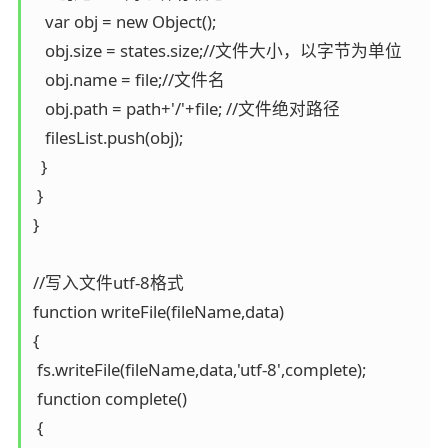
   var obj = new Object();

   obj.size = states.size;//文件大小，以字节为单位

   obj.name = file;//文件名

   obj.path = path+'/'+file; //文件绝对路径

   filesList.push(obj);

  }  

 }

}

//写入文件utf-8格式

function writeFile(fileName,data)

{ 

 fs.writeFile(fileName,data,'utf-8',complete);

 function complete()

 {
