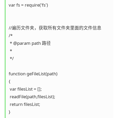
var fs = require('fs')

//遍历文件夹，获取所有文件夹里面的文件信息

/*

 * @param path 路径

 *

 */

function geFileList(path)

{

 var filesList = [];

 readFile(path,filesList);

 return filesList;

}
