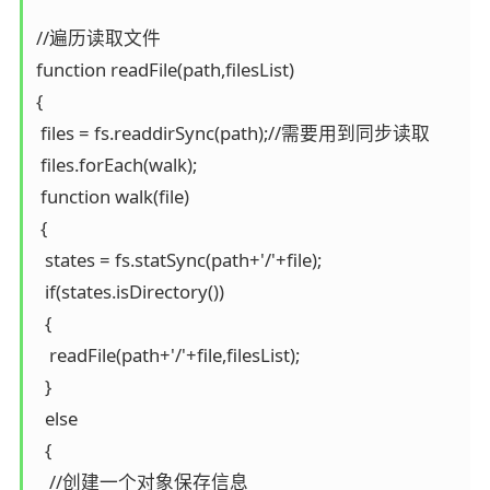
//遍历读取文件

function readFile(path,filesList)

{

 files = fs.readdirSync(path);//需要用到同步读取

 files.forEach(walk);

 function walk(file)

 { 

  states = fs.statSync(path+'/'+file);   

  if(states.isDirectory())

  {

   readFile(path+'/'+file,filesList);

  }

  else

  { 

   //创建一个对象保存信息
