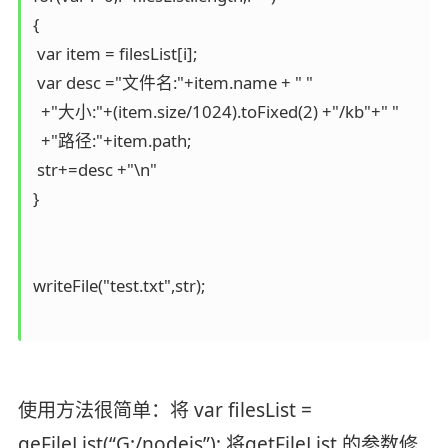
{

 var item = filesList[i];

 var desc ="文件名:"+item.name + " "

  +"大小:"+(item.size/1024).toFixed(2) +"/kb"+" "

  +"路径:"+item.path;

 str+=desc +"\n"

}

writeFile("test.txt",str);

使用方法很简单：将 var filesList =
geFileList(“G:/nodejs”); 将getFileList 的参数修