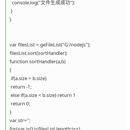
  console.log("文件生成成功");

 } 

}

var filesList = geFileList("G:/nodejs");

filesList.sort(sortHandler);

function sortHandler(a,b)

{

 if(a.size > b.size)

 return -1;

 else if(a.size < b.size) return 1

 return 0;

}

var str='';

for(var i=0;i<filesList.length;i++)
