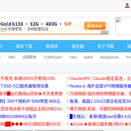
广告 商业广告，理
栏
脚本下载
数据库
服务器
电子书籍
关
VBA
远程脚本
ColdFusion
ruby
autoit
seraphzone
Po
 不限流 本港DDOS不黑洞CDN
ClaudeAPI：Claude稳定直连
G1TSSD G口服务器租用仅需
Hostia.io 海外自营VPS物理服务
可免费测试
址查询▉ip归属地ip风险★天天免费查
万恒网络-国内高防物理服务器，
】250个随机IP 50M带宽 800元
99元/月起
香港、美国1-10G口宿主机低至35
-西安电信骨干线路云主机16核16G
微子网络 高效、可靠的网络服务
核8G10M69元每月
█华瑞云：香港/美国vps仅需0.6元
络██◆◆◆300G高防仅需599元
★31idc★香港云服务器2核4G★