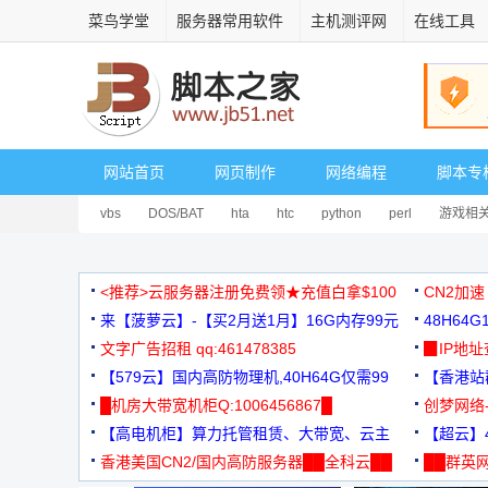
菜鸟学堂
服务器常用软件
主机测评网
在线工具
网站首页
网页制作
网络编程
脚本专
vbs
DOS/BAT
hta
htc
python
perl
游戏相
<推荐>云服务器注册免费领★充值白拿$100
CN2加速
来【菠萝云】-【买2月送1月】16G内存99元
48H64
文字广告招租 qq:461478385
3000+
▉IP地
【579云】国内高防物理机,40H64G仅需99
【香港站群
元
█机房大带宽机柜Q:1006456867█
创梦网络
【高电机柜】算力托管租赁、大带宽、云主
88元/月
【超云】4
机
香港美国CN2/国内高防服务器██全科云██
██群英网