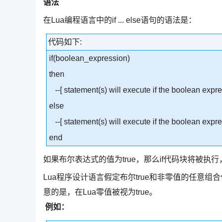
语法
在Lua编程语言中的if ... else语句的语法是：
代码如下:
if(boolean_expression)
then
--[ statement(s) will execute if the boolean expres
else
--[ statement(s) will execute if the boolean expres
end
如果布尔表达式的值为true，那么if代码块将被执行
Lua程序设计语言假定布尔true和非零值的任意组合
意的是，在Lua零值被视为true。
例如：