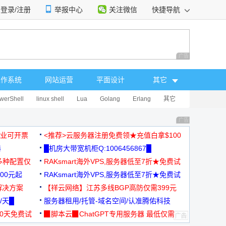
登录/注册
举报中心
关注微信
快捷导航
性选择
广告 商业广告，理
操作系统
网站运营
平面设计
其它
werShell
linux shell
Lua
Golang
Erlang
其它
广告 商业广告，理
，企业可开票
<推荐>云服务器注册免费领★充值白拿$100
器
█机房大带宽机柜Q:1006456867█
多种配置仅
RAKsmart海外VPS,服务器低至7折★免费试
00元起
用★
RAKsmart海外VPS,服务器低至7折★免费试
解决方案
用★
【祥云网络】江苏多线BGP高防仅需399元
/天█
服务器租用/托管-域名空间/认准腾佑科技
30天免费试
▉脚本云▉ChatGPT专用服务器 最低仅需