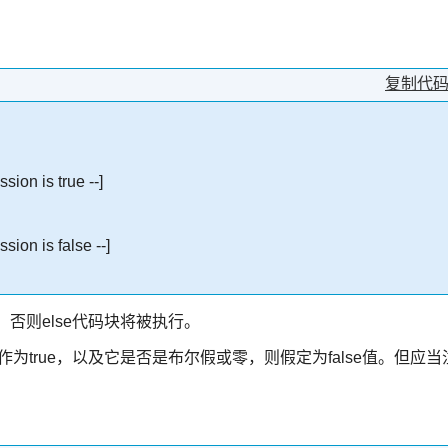
复制代
sion is true --]
sion is false --]
，否则else代码块将被执行。
作为true，以及它是否是布尔假或零，则假定为false值。但应当