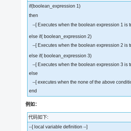
if(boolean_expression 1)
then
--[ Executes when the boolean expression 1 is tr
else if( boolean_expression 2)
--[ Executes when the boolean expression 2 is tr
else if( boolean_expression 3)
--[ Executes when the boolean expression 3 is tr
else
--[ executes when the none of the above condition
end
例如：
代码如下:
--[ local variable definition --]