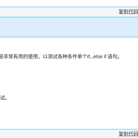
复制代
，这是非常有用的使用，以测试各种条件单个if...else if 语句。
。
测试。
：
复制代