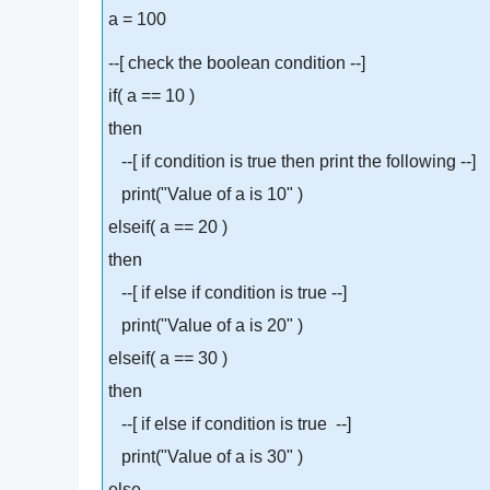
a = 100
--[ check the boolean condition --]
if( a == 10 )
then
--[ if condition is true then print the following --]
print("Value of a is 10" )
elseif( a == 20 )
then
--[ if else if condition is true --]
print("Value of a is 20" )
elseif( a == 30 )
then
--[ if else if condition is true --]
print("Value of a is 30" )
else