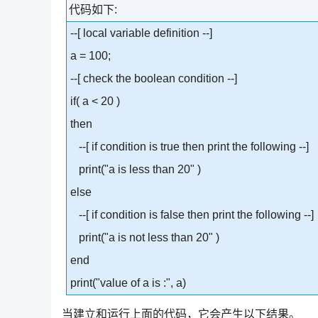
代码如下:
--[ local variable definition --]
a = 100;
--[ check the boolean condition --]
if( a < 20 )
then
--[ if condition is true then print the following --]
print("a is less than 20" )
else
--[ if condition is false then print the following --]
print("a is not less than 20" )
end
print("value of a is :", a)
当建立和运行上面的代码，它会产生以下结果。