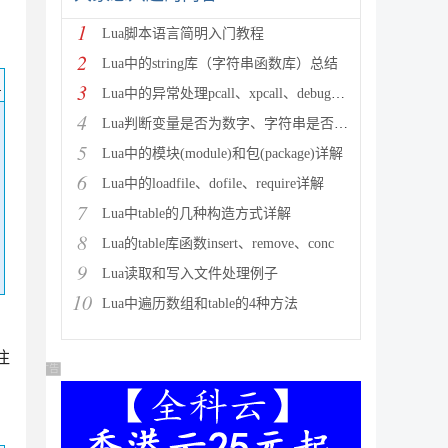
1
Lua脚本语言简明入门教程
2
Lua中的string库（字符串函数库）总结
码
3
Lua中的异常处理pcall、xpcall、debug使用实
4
Lua判断变量是否为数字、字符串是否可以转换为数字等
5
Lua中的模块(module)和包(package)详解
6
Lua中的loadfile、dofile、require详解
7
Lua中table的几种构造方式详解
8
Lua的table库函数insert、remove、conc
9
Lua读取和写入文件处理例子
10
Lua中遍历数组和table的4种方法
注
广告 商业广告，理性选择