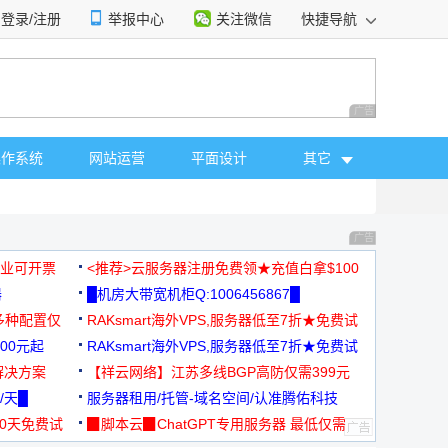
登录/注册
举报中心
关注微信
快捷导航
性选择
广告 商业广告，理
操作系统
网站运营
平面设计
其它
广告 商业广告，理
，企业可开票
<推荐>云服务器注册免费领★充值白拿$100
器
█机房大带宽机柜Q:1006456867█
多种配置仅
RAKsmart海外VPS,服务器低至7折★免费试
00元起
用★
RAKsmart海外VPS,服务器低至7折★免费试
解决方案
用★
【祥云网络】江苏多线BGP高防仅需399元
/天█
服务器租用/托管-域名空间/认准腾佑科技
30天免费试
▉脚本云▉ChatGPT专用服务器 最低仅需