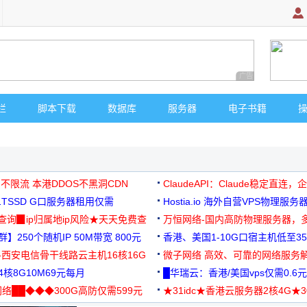
广告 商业广告，理
栏
脚本下载
数据库
服务器
电子书籍
 不限流 本港DDOS不黑洞CDN
ClaudeAPI：Claude稳定直连
G1TSSD G口服务器租用仅需
Hostia.io 海外自营VPS物理服务
可免费测试
址查询▉ip归属地ip风险★天天免费查
万恒网络-国内高防物理服务器，
】250个随机IP 50M带宽 800元
99元/月起
香港、美国1-10G口宿主机低至35
-西安电信骨干线路云主机16核16G
微子网络 高效、可靠的网络服务
核8G10M69元每月
█华瑞云：香港/美国vps仅需0.6元
络██◆◆◆300G高防仅需599元
★31idc★香港云服务器2核4G★