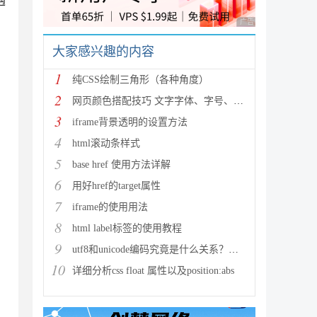
遇
广告 商业广告，理性
大家感兴趣的内容
1
纯CSS绘制三角形（各种角度）
2
网页颜色搭配技巧 文字字体、字号、字体排版等
3
iframe背景透明的设置方法
4
html滚动条样式
5
base href 使用方法详解
6
用好href的target属性
7
iframe的使用用法
8
html label标签的使用教程
9
utf8和unicode编码究竟是什么关系？有何区别?
10
详细分析css float 属性以及position:abs