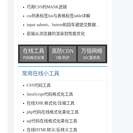
巧用CSS的MASK滤镜
css列表标签list与表格标签table详解
input submit、button和回车键提交数据详解
前端从浏览器的渲染到性能优化
在线工具
高防CDN
万恒网络
代码格式化等
T级 防护
IDC服务商
常用在线小工具
CSS代码工具
JavaScript代码格式化工具
在线XML格式化/压缩工具
php代码在线格式化美化工具
sql代码在线格式化美化工具
在线HTML转义/反转义工具