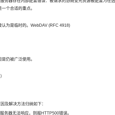
代表服务器存在内部配置错误：被请求的协商变元资源被配置为在
是一个合适的重点。
临时的。WebDAV (RFC 4918)
但是仍被广泛使用。
4）
原因及解决方法归纳如下：
务器无法响应，则报HTTP500错误。