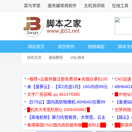
菜鸟学堂
服务器常用软件
主机测评网
在线工具
网站首页
网页制作
网络编程
脚本专
经验交流
基础教程
VML相关
<推荐>云服务器注册免费领★充值白拿$100
CN2加速
来【菠萝云】-【买2月送1月】16G内存99元
48H64
文字广告招租 qq:461478385
3000+
▉IP地
【579云】国内高防物理机,40H64G仅需99
【香港站群
元
█机房大带宽机柜Q:1006456867█
创梦网络
【高电机柜】算力托管租赁、大带宽、云主
88元/月
【超云】4
机
香港美国CN2/国内高防服务器██全科云██
██群英网