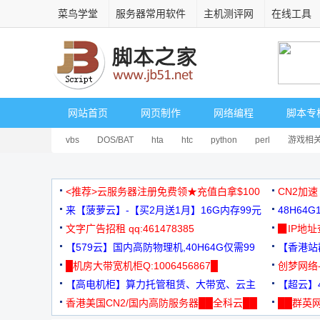
菜鸟学堂
服务器常用软件
主机测评网
在线工具
网站首页
网页制作
网络编程
脚本专
vbs
DOS/BAT
hta
htc
python
perl
游戏相
<推荐>云服务器注册免费领★充值白拿$100
CN2加速
来【菠萝云】-【买2月送1月】16G内存99元
48H64
文字广告招租 qq:461478385
3000+
▉IP地
【579云】国内高防物理机,40H64G仅需99
【香港站群
元
█机房大带宽机柜Q:1006456867█
创梦网络
【高电机柜】算力托管租赁、大带宽、云主
88元/月
【超云】4
机
香港美国CN2/国内高防服务器██全科云██
██群英网