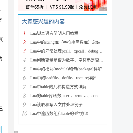
广告 商业广告，理性
一
方
大家感兴趣的内容
1
Lua脚本语言简明入门教程
展
2
Lua中的string库（字符串函数库）总结
3
Lua中的异常处理pcall、xpcall、debug使用实
4
的
Lua判断变量是否为数字、字符串是否可以转换为数字等
5
Lua中的模块(module)和包(package)详解
6
Lua中的loadfile、dofile、require详解
7
Lua中table的几种构造方式详解
8
Lua的table库函数insert、remove、conc
9
Lua读取和写入文件处理例子
己
10
Lua中遍历数组和table的4种方法
码