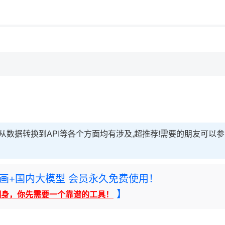
用◆
，理性选择
理性选择
南,从数据转换到API等各个方面均有涉及,超推荐!需要的朋友可以参
rney绘画+国内大模型 会员永久免费使用！
】
翻身，你先需要一个靠谱的工具！