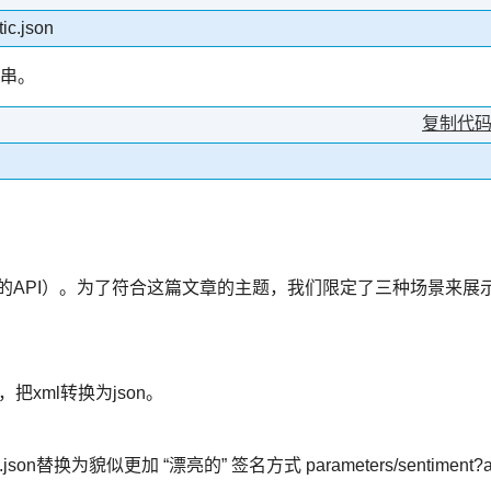
tic.json
n串。
复制代
你自己的API）。为了符合这篇文章的主题，我们限定了三种场景来展
把xml转换为json。
json替换为貌似更加 “漂亮的” 签名方式 parameters/sentiment?