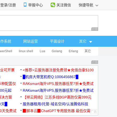
登录/注册
举报中心
关注微信
快捷导航
性选择
广告 商业广告，理
操作系统
网站运营
平面设计
其它
werShell
linux shell
Lua
Golang
Erlang
其它
广告 商业广告，理
，企业可开票
<推荐>云服务器注册免费领★充值白拿$100
器
█机房大带宽机柜Q:1006456867█
多种配置仅
RAKsmart海外VPS,服务器低至7折★免费试
00元起
用★
RAKsmart海外VPS,服务器低至7折★免费试
解决方案
用★
【祥云网络】江苏多线BGP高防仅需399元
/天█
服务器租用/托管-域名空间/认准腾佑科技
30天免费试
▉脚本云▉ChatGPT专用服务器 最低仅需