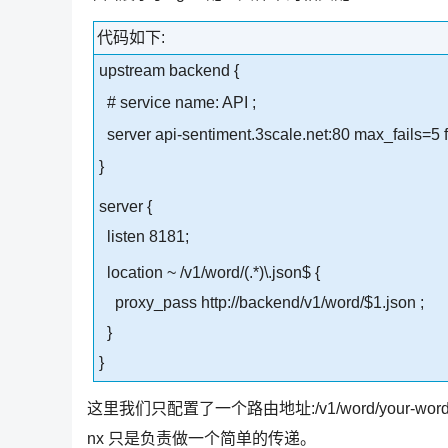
代码如下:
upstream backend {
# service name: API ;
server api-sentiment.3scale.net:80 max_fails=5 f
}
server {
listen 8181;
location ~ /v1/word/(.*)\.json$ {
proxy_pass http://backend/v1/word/$1.json ;
}
}
这里我们只配置了一个路由地址:/v1/word/your-word-
nx 只是负责做一个简单的传递。