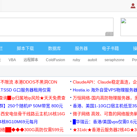
广告 商业广告，理
栏
脚本下载
数据库
服务器
电子书籍
关
VBA
远程脚本
ColdFusion
ruby
autoit
seraphzone
Po
 不限流 本港DDOS不黑洞CDN
ClaudeAPI：Claude稳定直连
G1TSSD G口服务器租用仅需
Hostia.io 海外自营VPS物理服务
可免费测试
址查询▉ip归属地ip风险★天天免费查
万恒网络-国内高防物理服务器，
】250个随机IP 50M带宽 800元
99元/月起
香港、美国1-10G口宿主机低至35
-西安电信骨干线路云主机16核16G
微子网络 高效、可靠的网络服务
核8G10M69元每月
█华瑞云：香港/美国vps仅需0.6元
络██◆◆◆300G高防仅需599元
★31idc★香港云服务器2核4G★