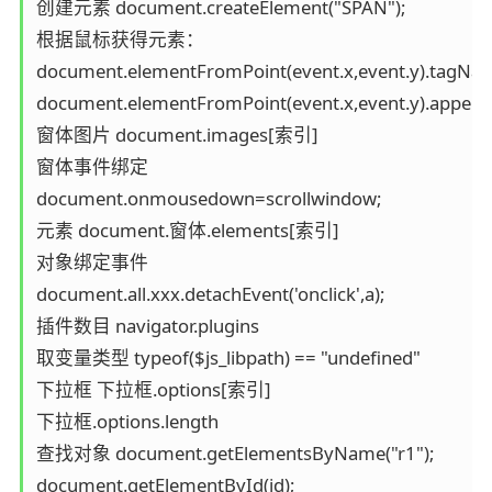
创建元素 document.createElement("SPAN"); 

根据鼠标获得元素： 

document.elementFromPoint(event.x,event.y).tagNam
document.elementFromPoint(event.x,event.y).appendC
窗体图片 document.images[索引]

窗体事件绑定 

document.onmousedown=scrollwindow;

元素 document.窗体.elements[索引]

对象绑定事件 

document.all.xxx.detachEvent('onclick',a);

插件数目 navigator.plugins

取变量类型 typeof($js_libpath) == "undefined"

下拉框 下拉框.options[索引] 

下拉框.options.length

查找对象 document.getElementsByName("r1"); 

document.getElementById(id);
