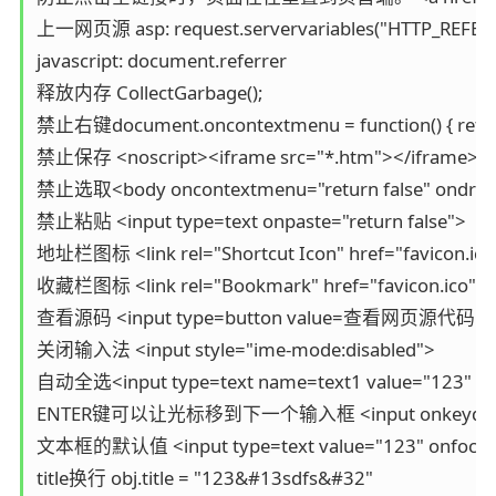
上一网页源 asp: request.servervariables("HTTP_REFERER
javascript: document.referrer

释放内存 CollectGarbage();

禁止右键document.oncontextmenu = function() { return 
禁止保存 <noscript><iframe src="*.htm"></iframe></n
禁止选取<body oncontextmenu="return false" ondragstart
禁止粘贴 <input type=text onpaste="return false">

地址栏图标 <link rel="Shortcut Icon" href="favi
收藏栏图标 <link rel="Bookmark" href="favicon.ico">

查看源码 <input type=button value=查看网页源代码 onclick="w
关闭输入法 <input style="ime-mode:disabled">

自动全选<input type=text name=text1 value="123" onfoc
ENTER键可以让光标移到下一个输入框 <input onkeydown="if(
文本框的默认值 <input type=text value="123" onfocus="al
title换行 obj.title = "123&#13sdfs&#32"
