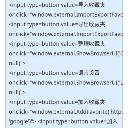
<input type=button value=导入收藏夹
onclick="window.external.ImportExportFavorites
<input type=button value=导出收藏夹
onclick="window.external.ImportExportFavorites
<input type=button value=整理收藏夹
onclick="window.external.ShowBrowserUI('Org
null)">
<input type=button value=语言设置
onclick="window.external.ShowBrowserUI('La
null)">
<input type=button value=加入收藏夹
onclick="window.external.AddFavorite('http:/
'google')"> <input type=button value=加入