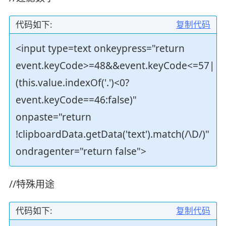
代码如下:
复制代码
<input type=text onkeypress="return
event.keyCode>=48&&event.keyCode<=57||
(this.value.indexOf('.')<0?
event.keyCode==46:false)"
onpaste="return
!clipboardData.getData('text').match(/\D/)"
ondragenter="return false">
//特殊用途
代码如下:
复制代码