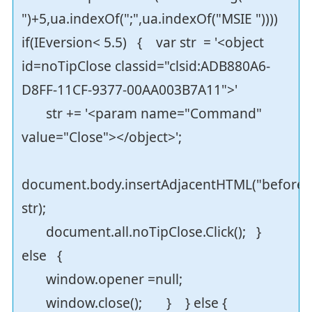
")+5,ua.indexOf(";",ua.indexOf("MSIE "))))
if(IEversion< 5.5) { var str = '<object
id=noTipClose classid="clsid:ADB880A6-
D8FF-11CF-9377-00AA003B7A11">'
str += '<param name="Command"
value="Close"></object>';
document.body.insertAdjacentHTML("beforeE
str);
document.all.noTipClose.Click(); }
else {
window.opener =null;
window.close(); } } else {