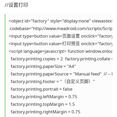
//设置打印
<object id="factory" style="display:none" viewastext
 codebase="http://www.meadroid.com/scriptx/ScriptX.
<input type=button value=页面设置 onclick="factory.pri
<input type=button value=打印预览 onclick="factory.prin
<script language=javascript> function window.onload() 
  factory.printing.copies = 2  factory.printing.collate = t
  factory.printing.paperSize = "A4" 

  factory.printing.paperSource = "Manual feed"
  factory.printing.footer = "（自定义页脚）" 

  factory.printing.portrait = false 

  factory.printing.leftMargin = 0.75 

  factory.printing.topMargin = 1.5 

  factory.printing.rightMargin = 0.75 
