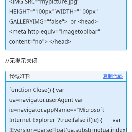
<IMG SRC="mypicture.jpg"
HEIGHT="100px" WIDTH="100px"
GALLERYIMG="false"> or <head>
<meta http-equiv="imagetoolbar"
content="no"> </head>
//无提示关闭
代码如下:
复制代码
function Close() { var
ua=navigator.userAgent var
ie=navigator.appName=="Microsoft
Internet Explorer"?true:false if(ie) { var
IEversion=parseFloat(ua.substring(ua.indexO