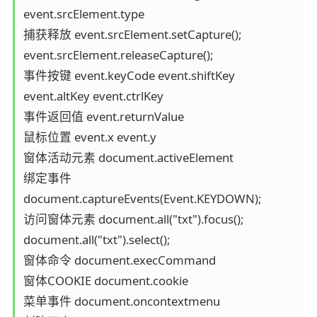
event.srcElement.type

捕获释放 event.srcElement.setCapture(); 

event.srcElement.releaseCapture(); 

事件按键 event.keyCode event.shiftKey 

event.altKey event.ctrlKey

事件返回值 event.returnValue

鼠标位置 event.x event.y

窗体活动元素 document.activeElement

绑定事件 

document.captureEvents(Event.KEYDOWN);

访问窗体元素 document.all("txt").focus(); 

document.all("txt").select();

窗体命令 document.execCommand

窗体COOKIE document.cookie

菜单事件 document.oncontextmenu
