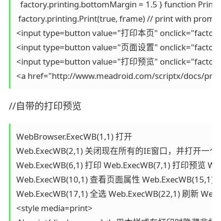
  factory.printing.bottomMargin = 1.5 } function Print(f
 factory.printing.Print(true, frame) // print with prompt 
<input type=button value="打印本页" onclick="factory.pri
<input type=button value="页面设置" onclick="factory.p
<input type=button value="打印预览" onclick="factory.p
//自带的打印预览
WebBrowser.ExecWB(1,1) 打开 

Web.ExecWB(2,1) 关闭现在所有的IE窗口，并打开一个新窗口
Web.ExecWB(6,1) 打印 Web.ExecWB(7,1) 打印预览 W
Web.ExecWB(10,1) 查看页面属性 Web.ExecWB(15,
Web.ExecWB(17,1) 全选 Web.ExecWB(22,1) 刷新 We
<style media=print> 
