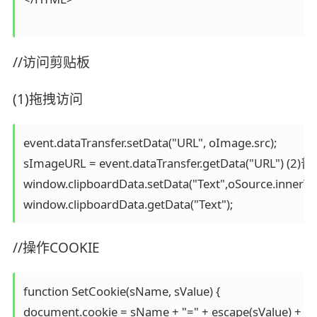
//访问剪贴板
(1)拖拽访问
event.dataTransfer.setData("URL", oImage.src); 

sImageURL = event.dataTransfer.getData("URL") (2)
window.clipboardData.setData("Text",oSource.innerText
//操作COOKIE
function SetCookie(sName, sValue) { 

document.cookie = sName + "=" + escape(sValue) + "; "; }