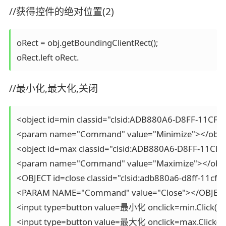
//获得控件的绝对位置(2)
oRect = obj.getBoundingClientRect(); 

//最小化,最大化,关闭
<object id=min classid="clsid:ADB880A6-D8FF-11CF
<param name="Command" value="Minimize"></object
<object id=max classid="clsid:ADB880A6-D8FF-11CF
<param name="Command" value="Maximize"></objec
<OBJECT id=close classid="clsid:adb880a6-d8ff-11cf-
<PARAM NAME="Command" value="Close"></OBJECT>
<input type=button value=最小化 onclick=min.Click()> 
<input type=button value=最大化 onclick=max.Click()> 