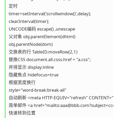
定时 

timer=setInterval('scrollwindow()',delay); 

clearInterval(timer);

UNCODE编码 escape() ,unescape

父对象 obj.parentElement(dhtml) 

obj.parentNode(dom)

交换表的行 TableID.moveRow(2,1)

替换CSS document.all.csss.href = "a.css";

并排显示 display:inline

隐藏焦点 hidefocus=true

根据宽度换行 

style="word-break:break-all"

自动刷新 <meta HTTP-EQUIV="refresh" CONTENT="8;URL
简单邮件 <a href="mailto:aaa@bbb.com?subject=ccc&b
快速转到位置 
