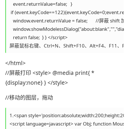
   event.returnValue=false;   } 

 if (event.keyCode==122){event.keyCode=0;event.retur
   window.event.returnValue = false;       //屏蔽 shi
   window.showModelessDialog("about:blank","","dialog
   return false;  } } </script> 

</html>
//屏蔽打印 <style> @media print{ *
{display:none} } </style>
//移动的图层，拖动
1.<span style='position:absolute;width:200;heig
<script language=javascript> var Obj; function MouseDo