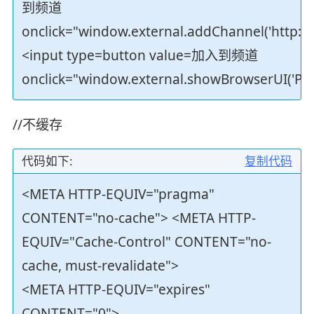
到频道
onclick="window.external.addChannel('http:/
<input type=button value=加入到频道
onclick="window.external.showBrowserUI('Priv
//不缓存
代码如下:
复制代码
<META HTTP-EQUIV="pragma"
CONTENT="no-cache"> <META HTTP-
EQUIV="Cache-Control" CONTENT="no-
cache, must-revalidate">
<META HTTP-EQUIV="expires"
CONTENT="0">