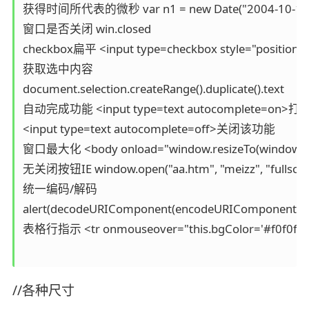
获得时间所代表的微秒 var n1 = new Date("2004-10-10".repla
窗口是否关闭 win.closed

checkbox扁平 <input type=checkbox style="position: ab
获取选中内容 

document.selection.createRange().duplicate().text

自动完成功能 <input type=text autocomplete=on>打
<input type=text autocomplete=off>关闭该功能  

窗口最大化 <body onload="window.resizeTo(window.scree
无关闭按钮IE window.open("aa.htm", "meizz", "fullscree
统一编码/解码 

alert(decodeURIComponent(encodeURIComponent("
表格行指示 <tr onmouseover="this.bgColor='#f0f0f0'" o
//各种尺寸