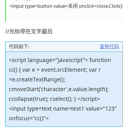
<input type=button value=关闭 onclick=close.Click()> 

//光标停在文字最后
代码如下:
复制代码
<script language="javascript"> function
cc() { var e = event.srcElement; var r
=e.createTextRange();
r.moveStart('character',e.value.length);
r.collapse(true); r.select(); } </script>
<input type=text name=text1 value="123"
onfocus="cc()">