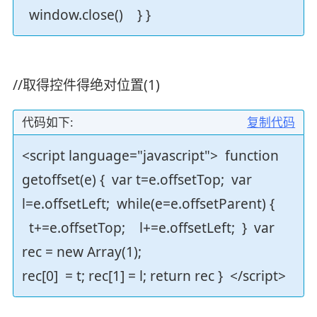
window.close() } }
//取得控件得绝对位置(1)
代码如下:
复制代码
<script language="javascript"> function
getoffset(e) { var t=e.offsetTop; var
l=e.offsetLeft; while(e=e.offsetParent) {
t+=e.offsetTop; l+=e.offsetLeft; } var
rec = new Array(1);
rec[0] = t; rec[1] = l; return rec } </script>