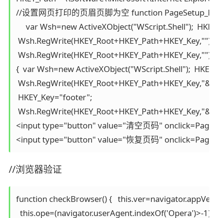
//设置网页打印的页眉页脚为空 function PageSetup_Null() {
     var Wsh=new ActiveXObject("WScript.Shell");  HKEY
 Wsh.RegWrite(HKEY_Root+HKEY_Path+HKEY_Key,"");  H
 Wsh.RegWrite(HKEY_Root+HKEY_Path+HKEY_Key,"");
{  var Wsh=new ActiveXObject("WScript.Shell");  HKEY_
 Wsh.RegWrite(HKEY_Root+HKEY_Path+HKEY_Key,"&w
 HKEY_Key="footer"; 

 Wsh.RegWrite(HKEY_Root+HKEY_Path+HKEY_Key,"&u&b&d"
<input type="button" value="清空页码" onclick=PageSet
//浏览器验证
function checkBrowser() {   this.ver=navigator.appVersi
  this.ope=(navigator.userAgent.indexOf('Opera')>-1); 
