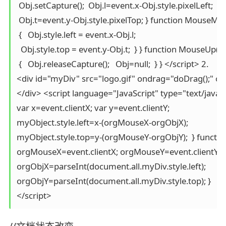
 Obj.setCapture();  Obj.l=event.x-Obj.style.pixelLeft; 

 Obj.t=event.y-Obj.style.pixelTop; } function MouseMove()
 {   Obj.style.left = event.x-Obj.l; 

  Obj.style.top = event.y-Obj.t;  } } function MouseUp() {  
 {   Obj.releaseCapture();   Obj=null;  } } </script> 2. 

<div id="myDiv" src="logo.gif" ondrag="doDrag();" 
</div> <script language="JavaScript" type="text/java
var x=event.clientX; var y=event.clientY; 

myObject.style.left=x-(orgMouseX-orgObjX); 

myObject.style.top=y-(orgMouseY-orgObjY);  } functio
orgMouseX=event.clientX; orgMouseY=event.clientY; 

orgObjX=parseInt(document.all.myDiv.style.left); 

orgObjY=parseInt(document.all.myDiv.style.top); } 
