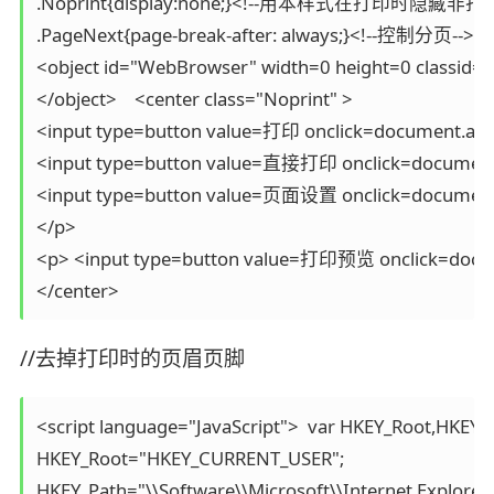
.Noprint{display:none;}<!--用本样式在打印时隐藏非打印
.PageNext{page-break-after: always;}<!--控制分页--> </s
<object id="WebBrowser" width=0 height=0 classid
</object>    <center class="Noprint" > 

<input type=button value=打印 onclick=document.all.
<input type=button value=直接打印 onclick=document.a
<input type=button value=页面设置 onclick=document.a
</p> 

<p> <input type=button value=打印预览 onclick=docume
//去掉打印时的页眉页脚
<script language="JavaScript">  var HKEY_Root,HKEY_P
HKEY_Root="HKEY_CURRENT_USER"; 

HKEY_Path="\\Software\\Microsoft\\Internet Explorer\\