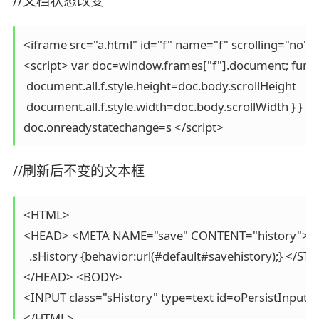
//文档状态改变
<iframe src="a.html" id="f" name="f" scrolling="no
<script> var doc=window.frames["f"].document; functio
 document.all.f.style.height=doc.body.scrollHeight 

 document.all.f.style.width=doc.body.scrollWidth } } 

//刷新后不变的文本框
<HTML> 

<HEAD> <META NAME="save" CONTENT="history"> <S
  .sHistory {behavior:url(#default#savehistory);} </STYL
</HEAD> <BODY> 

<INPUT class="sHistory" type=text id=oPersistInput>
</HTML>
