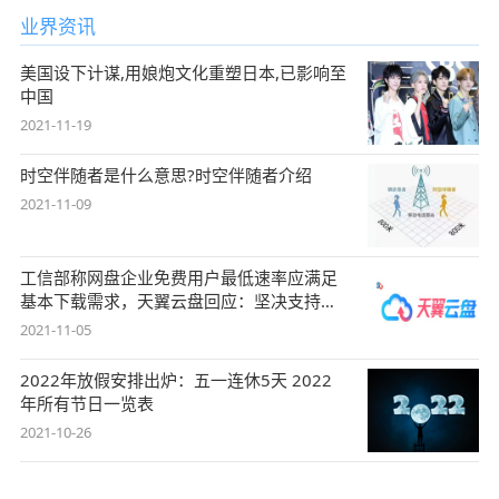
业界资讯
美国设下计谋,用娘炮文化重塑日本,已影响至
中国
2021-11-19
时空伴随者是什么意思?时空伴随者介绍
2021-11-09
工信部称网盘企业免费用户最低速率应满足
基本下载需求，天翼云盘回应：坚决支持，
始终
2021-11-05
2022年放假安排出炉：五一连休5天 2022
年所有节日一览表
2021-10-26