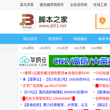
菜鸟学堂
服务器常用软件
主机测评网
在线工具
网站首页
网页制作
网络编程
脚本专
php基础
php技巧
php实例
php文摘
php模板
<推荐>云服务器注册免费领★充值白拿$100
CN2加速
来【菠萝云】-【买2月送1月】16G内存99元
48H64
文字广告招租 qq:461478385
3000+
▉IP地
【579云】国内高防物理机,40H64G仅需99
【香港站群
元
█机房大带宽机柜Q:1006456867█
创梦网络
【高电机柜】算力托管租赁、大带宽、云主
88元/月
【超云】4