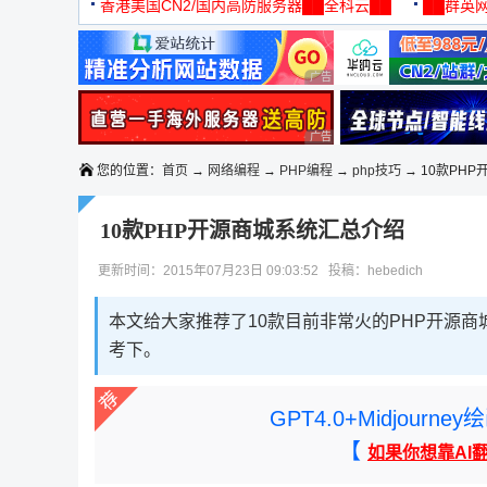
机
香港美国CN2/国内高防服务器██全科云██
██群英网
◆◆◆
广告 商业广告，理性选择
广告 商业广告，理性选择
您的位置：
首页
→
网络编程
→
PHP编程
→
php技巧
→ 10款PH
10款PHP开源商城系统汇总介绍
更新时间：2015年07月23日 09:03:52 投稿：hebedich
本文给大家推荐了10款目前非常火的PHP开源
考下。
GPT4.0+Midjou
【
如果你想靠AI