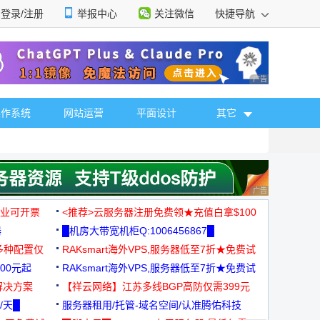
登录/注册
举报中心
关注微信
快捷导航
性选择
广告 商业广告，理
操作系统
网站运营
平面设计
其它
广告 商业广告，理
，企业可开票
<推荐>云服务器注册免费领★充值白拿$100
器
█机房大带宽机柜Q:1006456867█
多种配置仅
RAKsmart海外VPS,服务器低至7折★免费试
00元起
用★
RAKsmart海外VPS,服务器低至7折★免费试
解决方案
用★
【祥云网络】江苏多线BGP高防仅需399元
/天█
服务器租用/托管-域名空间/认准腾佑科技