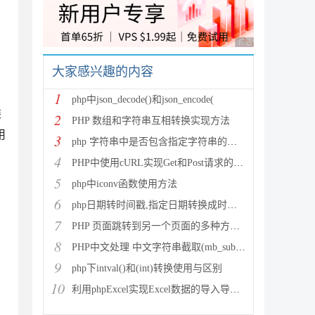
广告 商业广告，理性
大家感兴趣的内容
1
php中json_decode()和json_encode(
装
2
PHP 数组和字符串互相转换实现方法
用
3
php 字符串中是否包含指定字符串的多种方法
4
PHP中使用cURL实现Get和Post请求的方法
5
php中iconv函数使用方法
6
php日期转时间戳,指定日期转换成时间戳
7
PHP 页面跳转到另一个页面的多种方法方法总结
8
PHP中文处理 中文字符串截取(mb_substr)和获取中
9
php下intval()和(int)转换使用与区别
10
利用phpExcel实现Excel数据的导入导出(全步骤详细