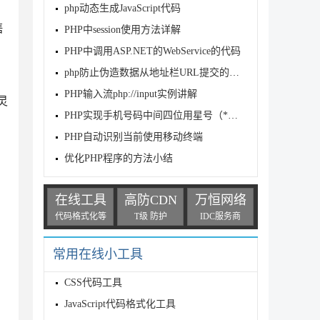
php动态生成JavaScript代码
售
PHP中session使用方法详解
PHP中调用ASP.NET的WebService的代码
php防止伪造数据从地址栏URL提交的方法
PHP输入流php://input实例讲解
灵
PHP实现手机号码中间四位用星号（*）隐藏的自定义函数分享
PHP自动识别当前使用移动终端
优化PHP程序的方法小结
在线工具
高防CDN
万恒网络
代码格式化等
T级 防护
IDC服务商
常用在线小工具
CSS代码工具
JavaScript代码格式化工具