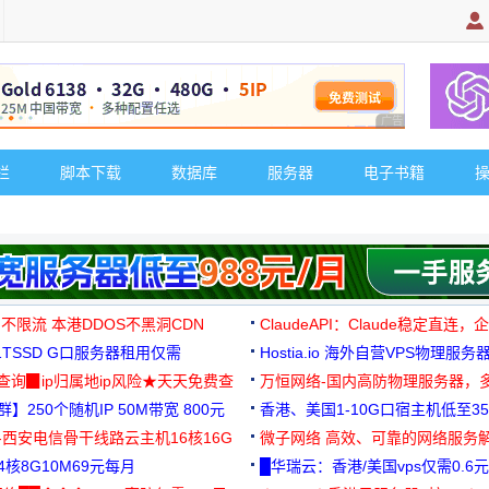
广告 商业广告，理
栏
脚本下载
数据库
服务器
电子书籍
 不限流 本港DDOS不黑洞CDN
ClaudeAPI：Claude稳定直连
G1TSSD G口服务器租用仅需
Hostia.io 海外自营VPS物理服务
可免费测试
址查询▉ip归属地ip风险★天天免费查
万恒网络-国内高防物理服务器，
】250个随机IP 50M带宽 800元
99元/月起
香港、美国1-10G口宿主机低至35
-西安电信骨干线路云主机16核16G
微子网络 高效、可靠的网络服务
核8G10M69元每月
█华瑞云：香港/美国vps仅需0.6元