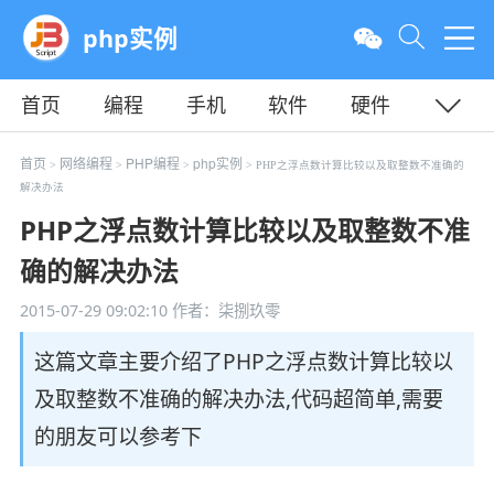
php实例
首页
编程
手机
软件
硬件
教程
平面
服务器
首页
网络编程
PHP编程
php实例
>
>
>
> PHP之浮点数计算比较以及取整数不准确的
解决办法
PHP之浮点数计算比较以及取整数不准
确的解决办法
2015-07-29 09:02:10
作者：柒捌玖零
这篇文章主要介绍了PHP之浮点数计算比较以
及取整数不准确的解决办法,代码超简单,需要
的朋友可以参考下