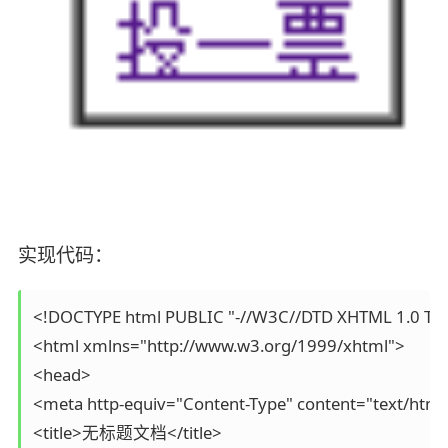
实现代码：
<!DOCTYPE html PUBLIC "-//W3C//DTD XHTML 1.0 Trans
<html xmlns="http://www.w3.org/1999/xhtml">

<head>

<meta http-equiv="Content-Type" content="text/html;
<title>无标题文档</title>
