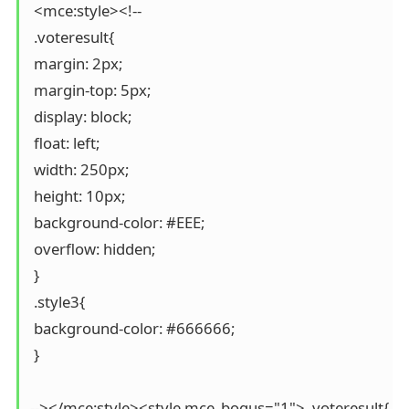
 <mce:style><!--

 .voteresult{

 margin: 2px;

 margin-top: 5px;

 display: block;

 float: left;

 width: 250px;

 height: 10px;

 background-color: #EEE;

 overflow: hidden;

 }

 .style3{

 background-color: #666666;

 }

--></mce:style><style mce_bogus="1"> .voteresult{
