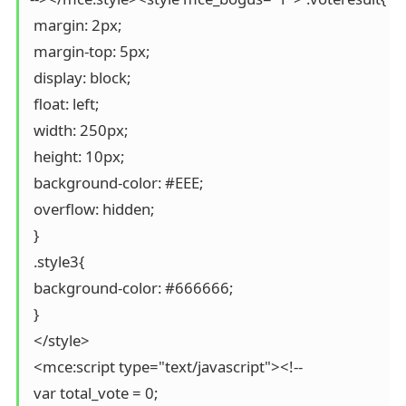
 margin: 2px;

 margin-top: 5px;

 display: block;

 float: left;

 width: 250px;

 height: 10px;

 background-color: #EEE;

 overflow: hidden;

 }

 .style3{

 background-color: #666666;

 }

 </style>

 <mce:script type="text/javascript"><!--

 var total_vote = 0;
