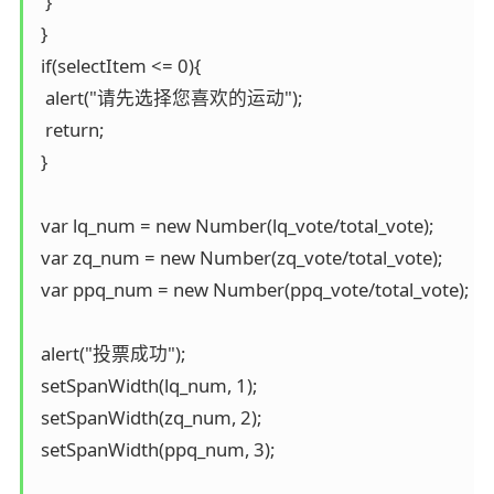
  }

 }

 if(selectItem <= 0){

  alert("请先选择您喜欢的运动");

  return;

 }

 var lq_num = new Number(lq_vote/total_vote);

 var zq_num = new Number(zq_vote/total_vote);

 var ppq_num = new Number(ppq_vote/total_vote);

 alert("投票成功");

 setSpanWidth(lq_num, 1);

 setSpanWidth(zq_num, 2);

 setSpanWidth(ppq_num, 3);
