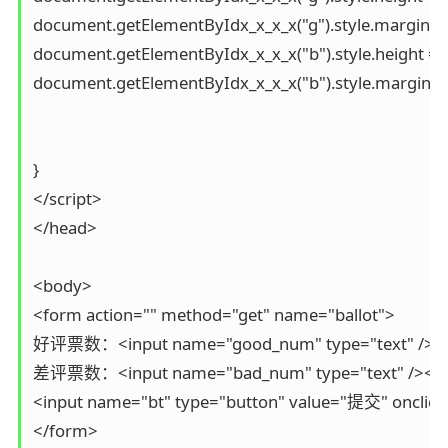
document.getElementByIdx_x_x_x("g").style.marginTop
document.getElementByIdx_x_x_x("b").style.height = 
document.getElementByIdx_x_x_x("b").style.marginTop
}

</script>

</head>

<body>

<form action="" method="get" name="ballot">

好评票数：<input name="good_num" type="text" /><br
差评票数：<input name="bad_num" type="text" /><br 
<input name="bt" type="button" value="提交" onclick="
</form>
