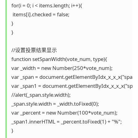
 for(i = 0; i < items.length; i++){

  items[i].checked = false;

 }

 }

 //设置投票结果显示

 function setSpanWidth(vote_num, type){

 var _width = new Number(250*vote_num);

 var _span = document.getElementByIdx_x_x_x("span" +
 var _span1 = document.getElementByIdx_x_x_x("span1
 //alert(_span.style.width);

 _span.style.width = _width.toFixed(0);

 var _percent = new Number(100*vote_num);

 _span1.innerHTML = _percent.toFixed(1) + "%";

 }
