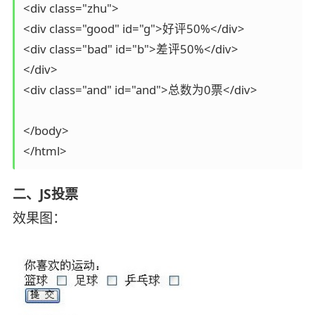
<div class="zhu">

<div class="good" id="g">好评50%</div>

<div class="bad" id="b">差评50%</div>

</div>

<div class="and" id="and">总数为0票</div>

</body>

二、JS投票
效果图：