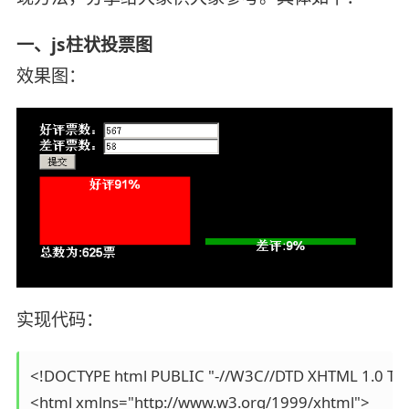
一、js柱状投票图
效果图：
实现代码：
<!DOCTYPE html PUBLIC "-//W3C//DTD XHTML 1.0 Trans
<html xmlns="http://www.w3.org/1999/xhtml">
