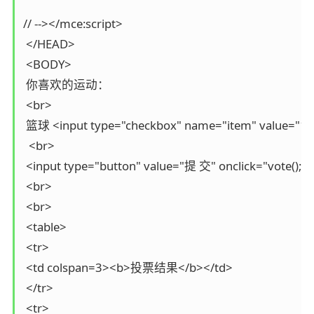
// --></mce:script>

 </HEAD>

 <BODY>

 你喜欢的运动：

 <br>

 篮球 <input type="checkbox" name="item" value="1"
  <br>

 <input type="button" value="提 交" onclick="vote();">

 <br>

 <br>

 <table>

 <tr>

 <td colspan=3><b>投票结果</b></td>

 </tr>

 <tr>
