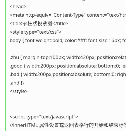
<head>

<meta http-equiv="Content-Type" content="text/html;
<title>js柱状投票图</title>

<style type="text/css">

body { font-weight:bold; color:#fff; font-size:16px; fon
.zhu { margin-top:100px; width:420px; position:relative
.good { width:200px; position:absolute; bottom:0; left:
.bad { width:200px;position:absolute; bottom:0; right:
.and {}

</style>

<script type="text/javascript">

//innerHTML 属性设置或返回表格行的开始和结束标签之