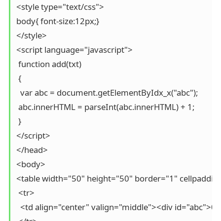
<style type="text/css">

body{ font-size:12px;}

</style>

<script language="javascript">

 function add(txt)

 {

  var abc = document.getElementByIdx_x("abc");

 abc.innerHTML = parseInt(abc.innerHTML) + 1;

 }

</script>

</head>

<body>

<table width="50" height="50" border="1" cellpadding
 <tr>

  <td align="center" valign="middle"><div id="abc">0<