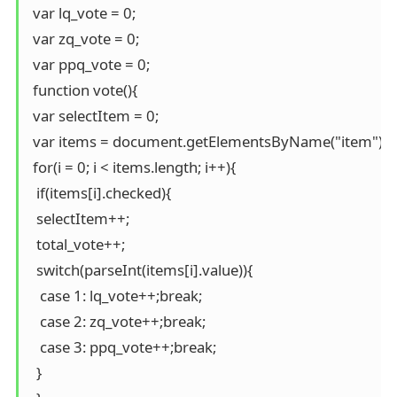
 var lq_vote = 0;

 var zq_vote = 0;

 var ppq_vote = 0;

 function vote(){

 var selectItem = 0;

 var items = document.getElementsByName("item");

 for(i = 0; i < items.length; i++){

  if(items[i].checked){

  selectItem++;

  total_vote++;

  switch(parseInt(items[i].value)){

   case 1: lq_vote++;break;

   case 2: zq_vote++;break;

   case 3: ppq_vote++;break;

  }
