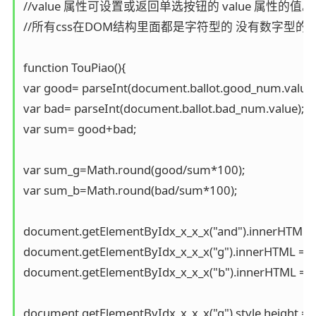
//value 属性可设置或返回单选按钮的 value 属性的值。

//所有css在DOM结构里面都是字符型的 没有数字型的

function TouPiao(){

var good= parseInt(document.ballot.good_num.value);
var bad= parseInt(document.ballot.bad_num.value);

var sum= good+bad;

var sum_g=Math.round(good/sum*100);

var sum_b=Math.round(bad/sum*100);

document.getElementByIdx_x_x_x("and").innerHTML
document.getElementByIdx_x_x_x("g").innerHTML =
document.getElementByIdx_x_x_x("b").innerHTML = 
document.getElementByIdx_x_x_x("g").style.height = 