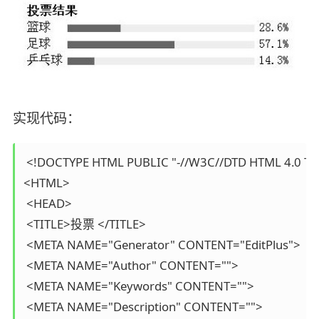
实现代码：
 <!DOCTYPE HTML PUBLIC "-//W3C//DTD HTML 4.0 Tran
<HTML>

 <HEAD>

 <TITLE>投票 </TITLE>

 <META NAME="Generator" CONTENT="EditPlus">

 <META NAME="Author" CONTENT="">

 <META NAME="Keywords" CONTENT="">

 <META NAME="Description" CONTENT="">
