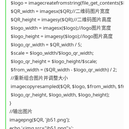
 $logo = imagecreatefromstring(file_get_contents($logo
 $QR_width = imagesx($QR);//二维码图片宽度 

 $QR_height = imagesy($QR);//二维码图片高度 

 $logo_width = imagesx($logo);//logo图片宽度 

 $logo_height = imagesy($logo);//logo图片高度 

 $logo_qr_width = $QR_width / 5; 

 $scale = $logo_width/$logo_qr_width; 

 $logo_qr_height = $logo_height/$scale; 

 $from_width = ($QR_width - $logo_qr_width) / 2; 

 //重新组合图片并调整大小 

 imagecopyresampled($QR, $logo, $from_width, $from_w
 $logo_qr_height, $logo_width, $logo_height); 

} 

//输出图片 

imagepng($QR, 'jb51.png'); 

echo '<img src="jb51.png">'; 