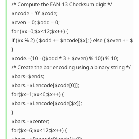
 /* Compute the EAN-13 Checksum digit */ 

 $ncode = '0'.$code; 

 $even = 0; $odd = 0; 

 for ($x=0;$x<12;$x++) { 

 if ($x % 2) { $odd += $ncode[$x]; } else { $even += $nco
 } 

 $code.=(10 - (($odd * 3 + $even) % 10)) % 10; 

 /* Create the bar encoding using a binary string */ 

 $bars=$ends; 

 $bars.=$Lencode[$code[0]]; 

 for($x=1;$x<6;$x++) { 

 $bars.=$Lencode[$code[$x]]; 

 } 

 $bars.=$center; 

 for($x=6;$x<12;$x++) { 
