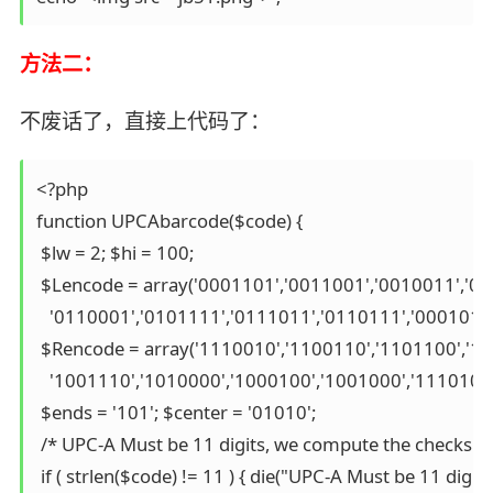
方法二：
不废话了，直接上代码了：
<?php 

function UPCAbarcode($code) { 

 $lw = 2; $hi = 100; 

 $Lencode = array('0001101','0011001','0010011','011
   '0110001','0101111','0111011','0110111','0001011')
 $Rencode = array('1110010','1100110','1101100','100
   '1001110','1010000','1000100','1001000','1110100')
 $ends = '101'; $center = '01010'; 

 /* UPC-A Must be 11 digits, we compute the checksum.
 if ( strlen($code) != 11 ) { die("UPC-A Must be 11 digits.")