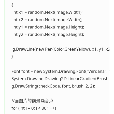
   {

    int x1 = random.Next(image.Width);

    int x2 = random.Next(image.Width);

    int y1 = random.Next(image.Height);

    int y2 = random.Next(image.Height);

    g.DrawLine(new Pen(Color.GreenYellow), x1, y1, x2, y2
   }

   Font font = new System.Drawing.Font("Verdana", 12,
   System.Drawing.Drawing2D.LinearGradientBrush brus
   g.DrawString(checkCode, font, brush, 2, 2);

   //画图片的前景噪音点

   for (int i = 0; i < 80; i++)
