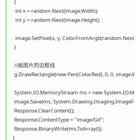
   {

    int x = random.Next(image.Width);

    int y = random.Next(image.Height);

    image.SetPixel(x, y, Color.FromArgb(random.Next()));
   }

   //画图片的边框线

   g.DrawRectangle(new Pen(Color.Red), 0, 0, image.Widt
   System.IO.MemoryStream ms = new System.IO.Mem
   image.Save(ms, System.Drawing.Imaging.ImageForma
   Response.ClearContent();

   Response.ContentType = "image/Gif";

   Response.BinaryWrite(ms.ToArray());

  }
