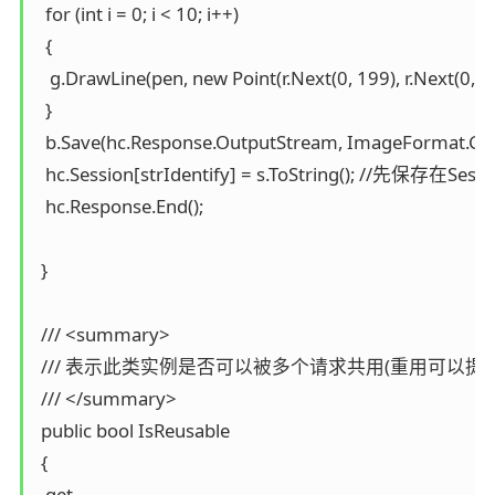
  for (int i = 0; i < 10; i++)

  {

   g.DrawLine(pen, new Point(r.Next(0, 199), r.Next(0, 59)
  }

  b.Save(hc.Response.OutputStream, ImageFormat.Gif);
  hc.Session[strIdentify] = s.ToString(); //
  hc.Response.End();

 }

 /// <summary>

 /// 表示此类实例是否可以被多个请求共用(重用可以提高
 /// </summary>

 public bool IsReusable

 {

  get
