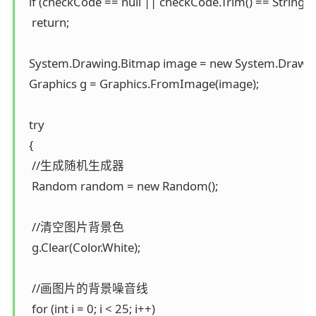
  if (checkCode == null || checkCode.Trim() == String.E
   return;

  System.Drawing.Bitmap image = new System.Drawing.B
  Graphics g = Graphics.FromImage(image);

  try

  {

   //生成随机生成器

   Random random = new Random();

   //清空图片背景色

   g.Clear(Color.White);

   //画图片的背景噪音线

   for (int i = 0; i < 25; i++)
