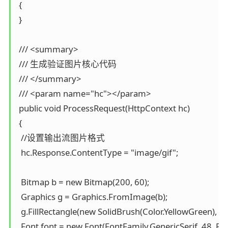
 {  

 }

 /// <summary>

 /// 生成验证图片核心代码

 /// </summary>

 /// <param name="hc"></param>

 public void ProcessRequest(HttpContext hc)

 {

  //设置输出流图片格式

  hc.Response.ContentType = "image/gif";

  Bitmap b = new Bitmap(200, 60);

  Graphics g = Graphics.FromImage(b);

  g.FillRectangle(new SolidBrush(Color.YellowGreen), 0, 0
  Font font = new Font(FontFamily.GenericSerif, 48, Font