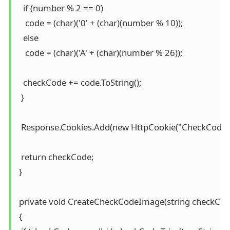
   if (number % 2 == 0)

    code = (char)('0' + (char)(number % 10));

   else

    code = (char)('A' + (char)(number % 26));

   checkCode += code.ToString();

  }

  Response.Cookies.Add(new HttpCookie("CheckCode",
  return checkCode;

 }

 private void CreateCheckCodeImage(string checkCode
 {
