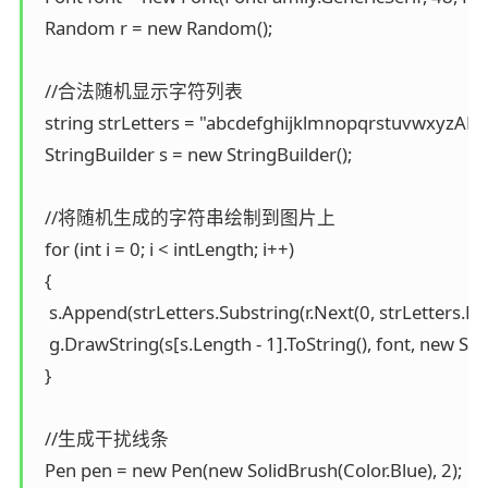
  Random r = new Random();

  //合法随机显示字符列表

  string strLetters = "abcdefghijklmnopqrstuvwx
  StringBuilder s = new StringBuilder();

  //将随机生成的字符串绘制到图片上

  for (int i = 0; i < intLength; i++)

  {

   s.Append(strLetters.Substring(r.Next(0, strLetters.Leng
   g.DrawString(s[s.Length - 1].ToString(), font, new Solid
  }

  //生成干扰线条

  Pen pen = new Pen(new SolidBrush(Color.Blue), 2);
