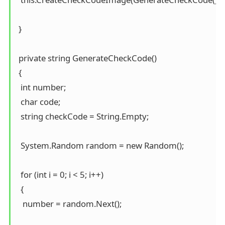
 }

 private string GenerateCheckCode()

 {

  int number;

  char code;

  string checkCode = String.Empty;

  System.Random random = new Random();

  for (int i = 0; i < 5; i++)

  {

   number = random.Next();
