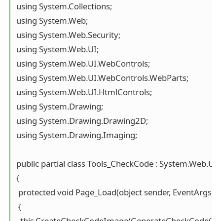
using System.Collections;

using System.Web;

using System.Web.Security;

using System.Web.UI;

using System.Web.UI.WebControls;

using System.Web.UI.WebControls.WebParts;

using System.Web.UI.HtmlControls;

using System.Drawing;

using System.Drawing.Drawing2D;

using System.Drawing.Imaging;

public partial class Tools_CheckCode : System.Web.UI.
{

 protected void Page_Load(object sender, EventArgs e)

 {

  this.CreateCheckCodeImage(GenerateCheckCode());
