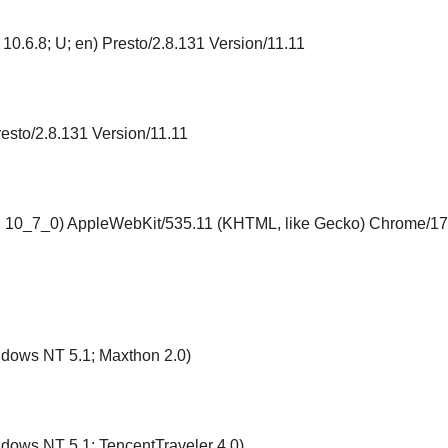
10.6.8; U; en) Presto/2.8.131 Version/11.11
esto/2.8.131 Version/11.11
S X 10_7_0) AppleWebKit/535.11 (KHTML, like Gecko) Chrome/17
ndows NT 5.1; Maxthon 2.0)
ndows NT 5.1; TencentTraveler 4.0)