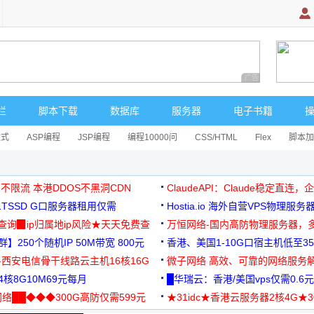
广告 商业广告，理
栏
脚本下载
数据库
服务器
电子书籍
达式
ASP编程
JSP编程
编程10000问
CSS/HTML
Flex
脚本加
 不限流 本港DDOS不黑洞CDN
ClaudeAPI：Claude稳定直连
G1TSSD G口服务器租用仅需
Hostia.io 海外自营VPS物理服务
可免费测试
址查询▉ip归属地ip风险★天天免费查
万恒网络-国内高防物理服务器，
】250个随机IP 50M带宽 800元
99元/月起
香港、美国1-10G口宿主机低至35
-西安电信骨干线路云主机16核16G
微子网络 高效、可靠的网络服务
核8G10M69元每月
█华瑞云：香港/美国vps仅需0.6元
络██◆◆◆300G高防仅需599元
★31idc★香港云服务器2核4G★