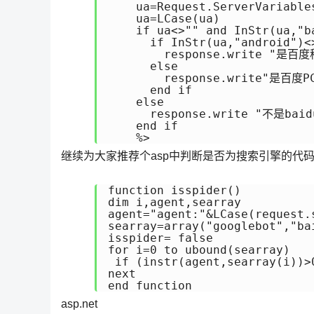
    ua=Request.ServerVariables
    ua=LCase(ua)

    if ua<>"" and InStr(ua,"ba
      if InStr(ua,"android")<
        response.write "是百度
      else

        response.write"是百度PC
      end if

    else

      response.write "不是baidu
    end if

    %>
继续为大家推荐个asp中判断是否为搜索引擎的代
function isspider()

dim i,agent,searray

agent="agent:"&LCase(request.
searray=array("googlebot","ba
isspider= false

for i=0 to ubound(searray)

 if (instr(agent,searray(i))>
next

end function
asp.net