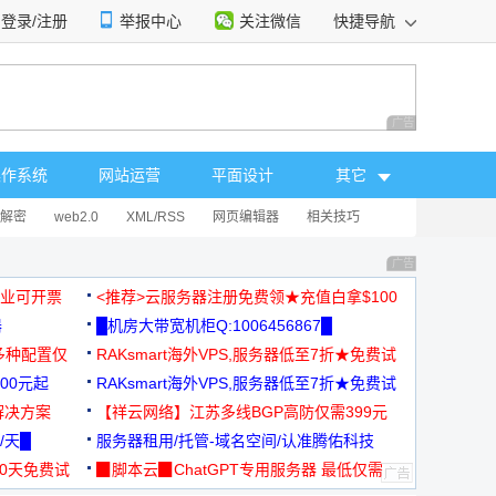
登录/注册
举报中心
关注微信
快捷导航
性选择
广告 商业广告，理
操作系统
网站运营
平面设计
其它
解密
web2.0
XML/RSS
网页编辑器
相关技巧
广告 商业广告，理
，企业可开票
<推荐>云服务器注册免费领★充值白拿$100
器
█机房大带宽机柜Q:1006456867█
多种配置仅
RAKsmart海外VPS,服务器低至7折★免费试
00元起
用★
RAKsmart海外VPS,服务器低至7折★免费试
解决方案
用★
【祥云网络】江苏多线BGP高防仅需399元
/天█
服务器租用/托管-域名空间/认准腾佑科技
30天免费试
▉脚本云▉ChatGPT专用服务器 最低仅需