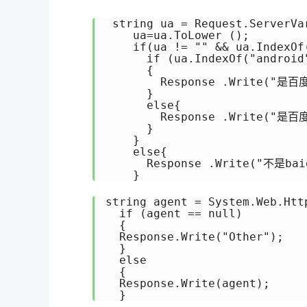
 string ua = Request.ServerVa
    ua=ua.ToLower ();

    if(ua != "" && ua.IndexOf
      if (ua.IndexOf("android
      {

        Response .Write("是百
      }

      else{

        Response .Write("是百度
      }

    }

    else{

      Response .Write("不是baid
    }
string agent = System.Web.Htt
  if (agent == null)

  {

  Response.Write("Other");

  }

  else

  {

  Response.Write(agent);

  }