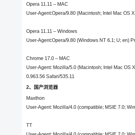
Opera 11.11 – MAC
User-Agent:Opera/9.80 (Macintosh; Intel Mac OS X 
Opera 11.11 – Windows
User-Agent:Opera/9.80 (Windows NT 6.1; U; en) Pr
Chrome 17.0 – MAC
User-Agent: Mozilla/5.0 (Macintosh; Intel Mac O
0.963.56 Safari/535.11
2、国产浏览器
Maxthon
User-Agent: Mozilla/4.0 (compatible; MSIE 7.0; Wi
TT
User-Agent: Mozilla/4.0 (compatible; MSIE 7.0; Wi