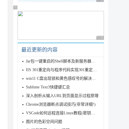
广告 商业广告，理性
广告 商业广告，理性选择
广告 商业广告，理性
最近更新的内容
Jar包一键重启的Shell脚本及新服务器部署的一些经验分享
IIS 301重定向与程序代码实现301重定向的差别
win11 C盘出现锁和黄色感叹号的解决方法
Sublime Text3快捷键汇总


深入剖析从输入URL到页面显示过程原理
Chrome浏览器断点调试技巧(非常详细!)
VSCode如何远程连接Linux教程(密钥的使用)
图片的色彩空间问题