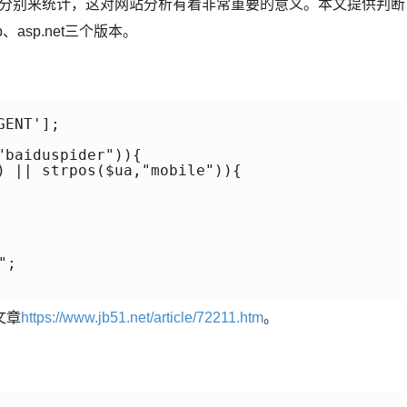
端分别来统计，这对网站分析有着非常重要的意义。本文提供判断
asp.net三个版本。
ENT'];

baiduspider")){

) || strpos($ua,"mobile")){

;

文章
https://www.jb51.net/article/72211.htm
。