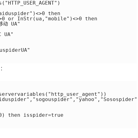
("HTTP_USER_AGENT")

iduspider")<>0 then

>0 or InStr(ua,"mobile")<>0 then

移动 UA"

 UA"

spiderUA"

码：
servervariables("http_user_agent"))

iduspider","sogouspider","yahoo","Sosospider")
0) then isspider=true
