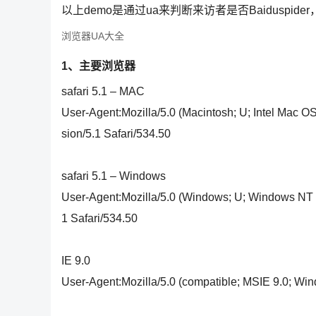
以上demo是通过ua来判断来访者是否Baiduspid
浏览器UA大全
1、主要浏览器
safari 5.1 – MAC
User-Agent:Mozilla/5.0 (Macintosh; U; Intel Mac 
sion/5.1 Safari/534.50
safari 5.1 – Windows
User-Agent:Mozilla/5.0 (Windows; U; Windows NT 
1 Safari/534.50
IE 9.0
User-Agent:Mozilla/5.0 (compatible; MSIE 9.0; Win