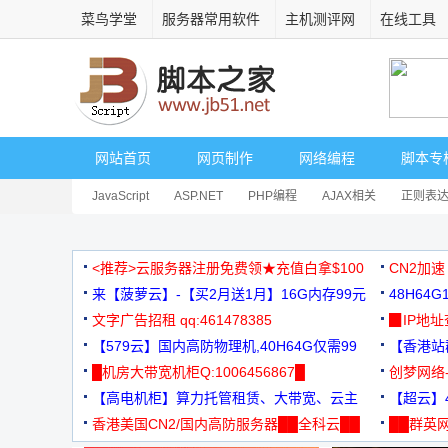
菜鸟学堂
服务器常用软件
主机测评网
在线工具
网站首页
网页制作
网络编程
脚本专
JavaScript
ASP.NET
PHP编程
AJAX相关
正则表
安全相关
网页播放器
其它综合
Dart
<推荐>云服务器注册免费领★充值白拿$100
CN2加速
来【菠萝云】-【买2月送1月】16G内存99元
48H64
文字广告招租 qq:461478385
3000+
▉IP地
【579云】国内高防物理机,40H64G仅需99
【香港站群
元
█机房大带宽机柜Q:1006456867█
创梦网络
【高电机柜】算力托管租赁、大带宽、云主
88元/月
【超云】4
机
香港美国CN2/国内高防服务器██全科云██
██群英网