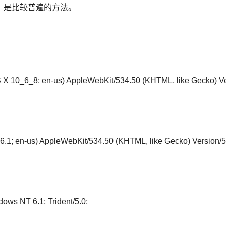
er，是比较普遍的方法。
OS X 10_6_8; en-us) AppleWebKit/534.50 (KHTML, like Gecko) V
6.1; en-us) AppleWebKit/534.50 (KHTML, like Gecko) Version/5
dows NT 6.1; Trident/5.0;