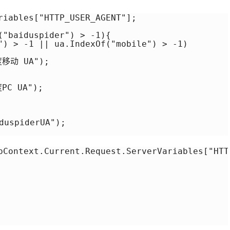
riables["HTTP_USER_AGENT"];

("baiduspider") > -1){

") > -1 || ua.IndexOf("mobile") > -1)

度移动 UA");

PC UA");

uspiderUA");

pContext.Current.Request.ServerVariables["HTTP