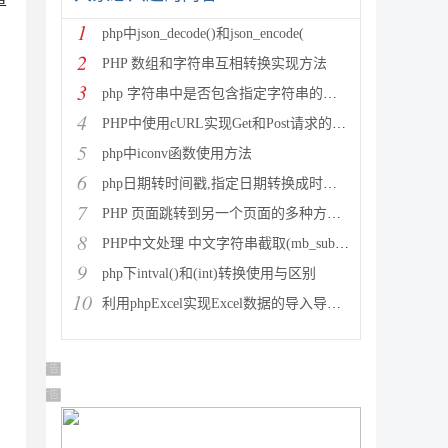
章
1
php中json_decode()和json_encode(
2
PHP 数组和字符串互相转换实现方法
3
php 字符串中是否包含指定字符串的多种方法
4
PHP中使用cURL实现Get和Post请求的方法
5
php中iconv函数使用方法
6
php日期转时间戳,指定日期转换成时间戳
7
PHP 页面跳转到另一个页面的多种方法方法总结
8
PHP中文处理 中文字符串截取(mb_substr)和获取中
9
php下intval()和(int)转换使用与区别
10
利用phpExcel实现Excel数据的导入导出(全步骤详细
广告 商业广告，理性选择
广告 商业广告，理性选择