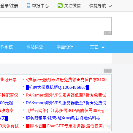
登录/注册
举报中心
关注微信
快捷导航
性选择
广告 商业广告，理
操作系统
网站运营
平面设计
其它
广告 商业广告，理
，企业可开票
<推荐>云服务器注册免费领★充值白拿$100
器
█机房大带宽机柜Q:1006456867█
多种配置仅
RAKsmart海外VPS,服务器低至7折★免费试
00元起
用★
RAKsmart海外VPS,服务器低至7折★免费试
解决方案
用★
【祥云网络】江苏多线BGP高防仅需399元
/天█
服务器租用/托管-域名空间/认准腾佑科技
30天免费试
▉脚本云▉ChatGPT专用服务器 最低仅需