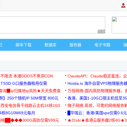
广告 商业广告，理
栏
脚本下载
数据库
服务器
电子书籍
 不限流 本港DDOS不黑洞CDN
ClaudeAPI：Claude稳定直连
G1TSSD G口服务器租用仅需
Hostia.io 海外自营VPS物理服务
可免费测试
址查询▉ip归属地ip风险★天天免费查
万恒网络-国内高防物理服务器，
】250个随机IP 50M带宽 800元
99元/月起
香港、美国1-10G口宿主机低至35
-西安电信骨干线路云主机16核16G
微子网络 高效、可靠的网络服务
核8G10M69元每月
█华瑞云：香港/美国vps仅需0.6元
络██◆◆◆300G高防仅需599元
★31idc★香港云服务器2核4G★