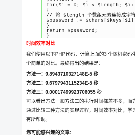
for($i = 0; $i < $length; $i++
{ 

// 将 $length 个数组元素连接成字符
$password .= $chars[$keys[$i]]
} 

return $password; 

} 
时间效率对比
我们使用以下PHP代码，计算上面的3 个随机密码
个简单的对比。最终得出的结果是：
方法一：9.8943710327148E-5 秒
方法二：9.6797943115234E-5 秒
方法三：0.00017499923706055 秒
可以看出方法一和方法二的执行时间都差不多，而
通过比较三种方法的实现过程，时间效率对比，学
有所帮助。
您可能感兴趣的文章: