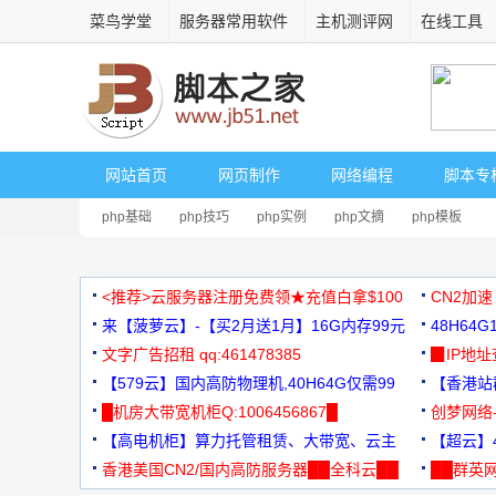
菜鸟学堂
服务器常用软件
主机测评网
在线工具
网站首页
网页制作
网络编程
脚本专
php基础
php技巧
php实例
php文摘
php模板
<推荐>云服务器注册免费领★充值白拿$100
CN2加速
来【菠萝云】-【买2月送1月】16G内存99元
48H64
文字广告招租 qq:461478385
3000+
▉IP地
【579云】国内高防物理机,40H64G仅需99
【香港站群
元
█机房大带宽机柜Q:1006456867█
创梦网络
【高电机柜】算力托管租赁、大带宽、云主
88元/月
【超云】4
机
香港美国CN2/国内高防服务器██全科云██
██群英网