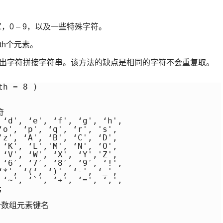
– Z，0 – 9，以及一些特殊字符。
ngth个元素。
ars取出字符拼接字符串。该方法的缺点是相同的字符不会重复取。
h = 8 ) 

 

 ‘d', ‘e', ‘f', ‘g', ‘h', 

‘o', ‘p', ‘q', ‘r', 's', 

'z', ‘A', ‘B', ‘C', ‘D', 

 ‘K', ‘L','M', ‘N', ‘O', 

 ‘V', ‘W', ‘X', ‘Y','Z', 

 ‘6′, ‘7′, ‘8′, ‘9′, ‘!', 

‘*', ‘(‘, ‘)', ‘-', ‘_', 

 ‘~', ‘`', ‘+', ‘=', ‘,', 

 

 个数组元素键名 
