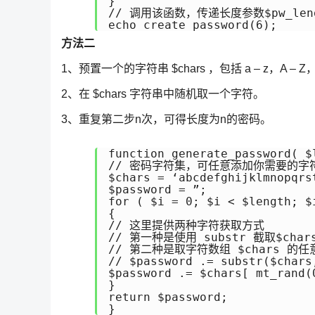
} 

// 调用该函数，传递长度参数$pw_lengt
方法二
1、预置一个的字符串 $chars ，包括 a – z，A –
2、在 $chars 字符串中随机取一个字符。
3、重复第二步n次，可得长度为n的密码。
function generate_password( $l
// 密码字符集，可任意添加你需要的字符
$chars = ‘abcdefghijklmnopqrs
$password = ”; 

for ( $i = 0; $i < $length; $i
{ 

// 这里提供两种字符获取方式 

// 第一种是使用 substr 截取$cha
// 第二种是取字符数组 $chars 的任意
// $password .= substr($chars
$password .= $chars[ mt_rand(
} 

return $password; 
