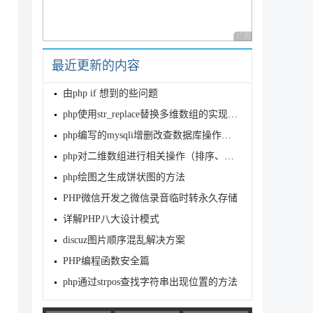
广告 商业广告，理性
最近更新的内容
由php if 想到的些问题
php使用str_replace替换多维数组的实现方法分析
php编写的mysqli增删改查数据库操作类示例
php对二维数组进行相关操作（排序、转换、去空白等）
#$%^&*()-_ []{}<>~`+=,.;:/?|'; 

php绘图之生成饼状图的方法
PHP微信开发之微信录音临时转永久存储
详解PHP八大设计模式
discuz图片顺序混乱解决方案
PHP编程函数安全篇
php通过strpos查找字符串出现位置的方法