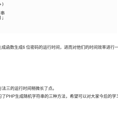
) 

串 

; 

生成函数生成6 位密码的运行时间，进而对他们的时间效率进行
方法三的运行时间稍微长了点。
习了PHP生成随机字符串的三种方法，希望可以对大家今后的学