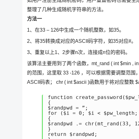
如用户注册生成随机密码，用户重置密码也需要生
整理了几种生成随机字符串的方法。
方法一
1、在33 – 126中生成一个随机整数，如35。
2、将35转换成对应的ASCII码字符，如35对应#。
3、重复以上1、2步骤n次，连接成n位的密码。
该算法主要用到了两个函数，mt_rand ( int $min , i
的范围，这里取 33 -126 ，可以根据需要调整范围，如A
ASCII码表； chr ( int $ascii )函数用于将对应整
function create_password($pw_l
{ 

$randpwd = ”; 

for ($i = 0; $i < $pw_length; 
{ 

$randpwd .= chr(mt_rand(33, 12
} 

return $randpwd; 
