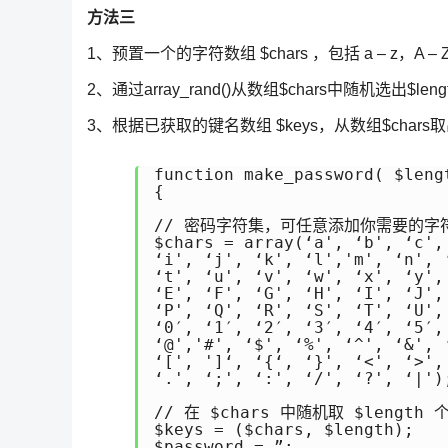
方法三
1、预置一个的字符数组 $chars ，包括 a – z，A 
2、通过array_rand()从数组$chars中随机选出$le
3、根据已获取的键名数组 $keys，从数组$ch
function make_password( $lengt
{ 

// 密码字符集，可任意添加你需要的字符
$chars = array(‘a', ‘b', ‘c',
‘i', ‘j', ‘k', ‘l','m', ‘n', 
‘t', ‘u', ‘v', ‘w', ‘x', ‘y',
‘E', ‘F', ‘G', ‘H', ‘I', ‘J',
‘P', ‘Q', ‘R', ‘S', ‘T', ‘U',
‘0′, ‘1′, ‘2′, ‘3′, ‘4′, ‘5′,
‘@','#', ‘$', ‘%', ‘^', ‘&', 
‘[', ']‘, ‘{‘, ‘}', ‘<', ‘>',
‘.', ‘;', ‘:', ‘/', ‘?', ‘|');
// 在 $chars 中随机取 $length
$keys = ($chars, $length); 

$password = ”; 
