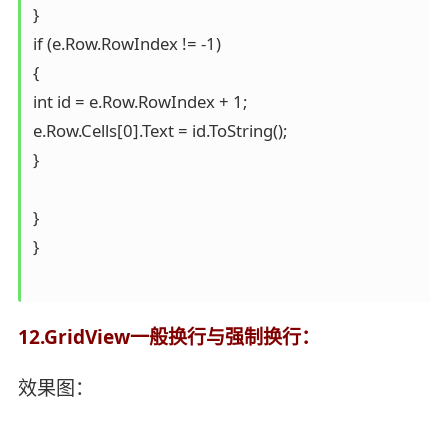
}

if (e.Row.RowIndex != -1)

{

int id = e.Row.RowIndex + 1;

e.Row.Cells[0].Text = id.ToString();

}

}

}

12.GridView一般换行与强制换行：
效果图：