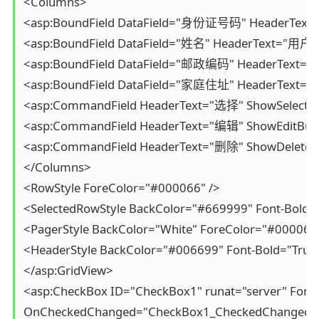
<Columns>

<asp:BoundField DataField="身份证号码" HeaderText="
<asp:BoundField DataField="姓名" HeaderText="用户姓
<asp:BoundField DataField="邮政编码" HeaderText=
<asp:BoundField DataField="家庭住址" HeaderText=
<asp:CommandField HeaderText="选择" ShowSelectBut
<asp:CommandField HeaderText="编辑" ShowEditButto
<asp:CommandField HeaderText="删除" ShowDeleteBut
</Columns>

<RowStyle ForeColor="#000066" />

<SelectedRowStyle BackColor="#669999" Font-Bold="T
<PagerStyle BackColor="White" ForeColor="#000066" H
<HeaderStyle BackColor="#006699" Font-Bold="True" 
</asp:GridView>

<asp:CheckBox ID="CheckBox1" runat="server" Font-
OnCheckedChanged="CheckBox1_CheckedChanged