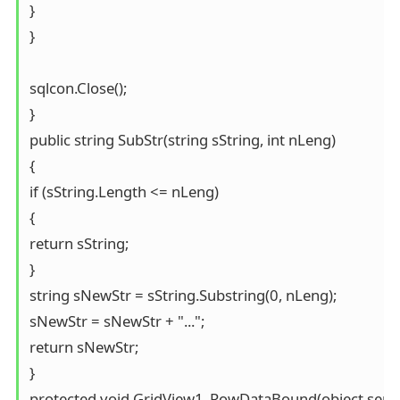
}

}

sqlcon.Close();

}

public string SubStr(string sString, int nLeng)

{

if (sString.Length <= nLeng)

{

return sString;

}

string sNewStr = sString.Substring(0, nLeng);

sNewStr = sNewStr + "...";

return sNewStr;

}

protected void GridView1_RowDataBound(object sende