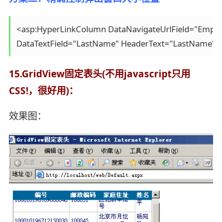
<asp:HyperLinkColumn DataNavigateUrlField="Employee
15.GridView固定表头(不用javascript只用
CSS!，很好用)：
效果图：