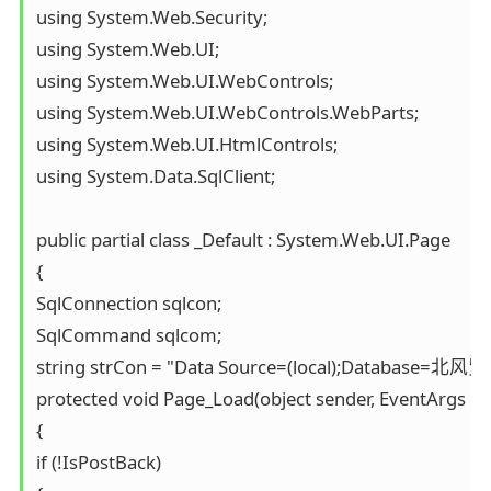
using System.Web.Security;

using System.Web.UI;

using System.Web.UI.WebControls;

using System.Web.UI.WebControls.WebParts;

using System.Web.UI.HtmlControls;

using System.Data.SqlClient;

public partial class _Default : System.Web.UI.Page

{

SqlConnection sqlcon;

SqlCommand sqlcom;

string strCon = "Data Source=(local);Database=北风贸
protected void Page_Load(object sender, EventArgs e)

{

if (!IsPostBack)
