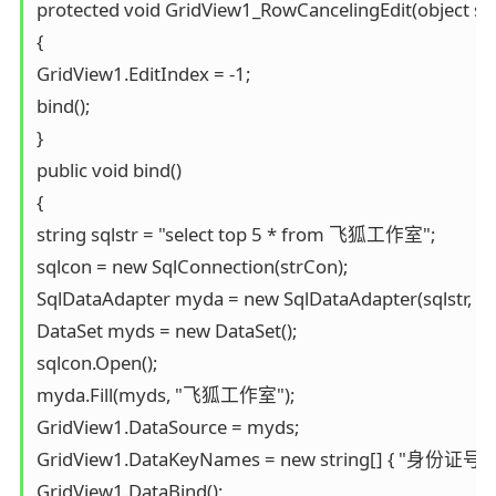
protected void GridView1_RowCancelingEdit(object sen
{

GridView1.EditIndex = -1;

bind();

}

public void bind()

{

string sqlstr = "select top 5 * from 飞狐工作室";

sqlcon = new SqlConnection(strCon);

SqlDataAdapter myda = new SqlDataAdapter(sqlstr, sql
DataSet myds = new DataSet();

sqlcon.Open();

myda.Fill(myds, "飞狐工作室");

GridView1.DataSource = myds;

GridView1.DataKeyNames = new string[] { "身份证号码" 
GridView1.DataBind();
