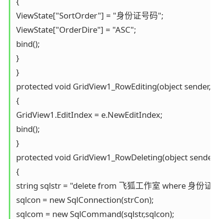
{

ViewState["SortOrder"] = "身份证号码";

ViewState["OrderDire"] = "ASC";

bind();

}

}

protected void GridView1_RowEditing(object sender, G
{

GridView1.EditIndex = e.NewEditIndex;

bind();

}

protected void GridView1_RowDeleting(object sender, 
{

string sqlstr = "delete from 飞狐工作室 where 身份证号码='"
sqlcon = new SqlConnection(strCon);

sqlcom = new SqlCommand(sqlstr,sqlcon);
