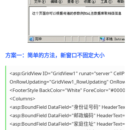
方案一：简单的方法，新窗口不固定大小
<asp:GridView ID="GridView1" runat="server" CellP
OnRowUpdating="GridView1_RowUpdating" OnRowCance
<FooterStyle BackColor="White" ForeColor="#000066"
<Columns>

<asp:BoundField DataField="身份证号码" HeaderText="
<asp:BoundField DataField="邮政编码" HeaderText=
<asp:BoundField DataField="家庭住址" HeaderText=