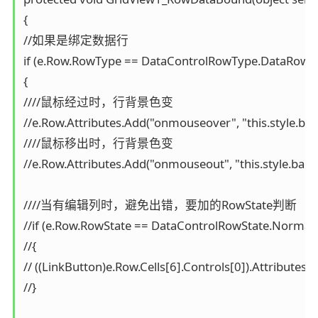
{

//如果是绑定数据行

if (e.Row.RowType == DataControlRowType.DataRow)

{

////鼠标经过时，行背景色变

//e.Row.Attributes.Add("onmouseover", "this.style.ba
////鼠标移出时，行背景色变

//e.Row.Attributes.Add("onmouseout", "this.style.bac
////当有编辑列时，避免出错，要加的RowState判断

//if (e.Row.RowState == DataControlRowState.Normal 
//{

// ((LinkButton)e.Row.Cells[6].Controls[0]).Attributes
//}
