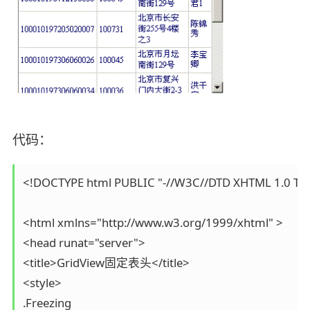
代码：
<!DOCTYPE html PUBLIC "-//W3C//DTD XHTML 1.0 Trans
<html xmlns="http://www.w3.org/1999/xhtml" >

<head runat="server">

<title>GridView固定表头</title>

<style>

.Freezing
