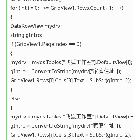
for (int i = 0; i <= GridView1.Rows.Count - 1; i++)

{

DataRowView mydrv;

string gIntro;

if (GridView1.PageIndex == 0)

{

mydrv = myds.Tables["飞狐工作室"].DefaultView[i];

gIntro = Convert.ToString(mydrv["家庭住址"]);

GridView1.Rows[i].Cells[3].Text = SubStr(gIntro, 2);

}

else

{

mydrv = myds.Tables["飞狐工作室"].DefaultView[i + (5 *
gIntro = Convert.ToString(mydrv["家庭住址"]);

GridView1.Rows[i].Cells[3].Text = SubStr(gIntro, 2);
