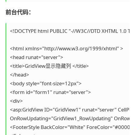
前台代码：
<!DOCTYPE html PUBLIC "-//W3C//DTD XHTML 1.0 Trans
<html xmlns="http://www.w3.org/1999/xhtml" >

<head runat="server">

<title>GridView显示隐藏列 </title>

</head>

<body style="font-size=12px">

<form id="form1" runat="server">

<div>

<asp:GridView ID="GridView1" runat="server" CellP
OnRowUpdating="GridView1_RowUpdating" OnRowCance
<FooterStyle BackColor="White" ForeColor="#000066"