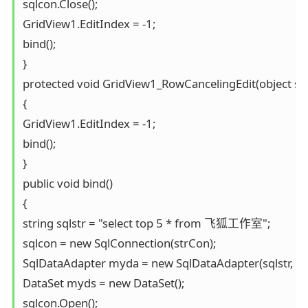
sqlcon.Close();

GridView1.EditIndex = -1;

bind();

}

protected void GridView1_RowCancelingEdit(object sen
{

GridView1.EditIndex = -1;

bind();

}

public void bind()

{

string sqlstr = "select top 5 * from 飞狐工作室";

sqlcon = new SqlConnection(strCon);

SqlDataAdapter myda = new SqlDataAdapter(sqlstr, sql
DataSet myds = new DataSet();

sqlcon.Open();
