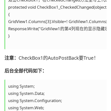
protected void CheckBox1_CheckedChanged(object sen
{

GridView1.Columns[3].Visible=! GridView1.Columns[3].V
Response.Write("GridView1的第4列现在的显示隐藏状态是："+Gr
}

注意：
CheckBox1的AutoPostBack要True！
后台全部代码如下：
using System;

using System.Data;

using System.Configuration;

using System.Web;
