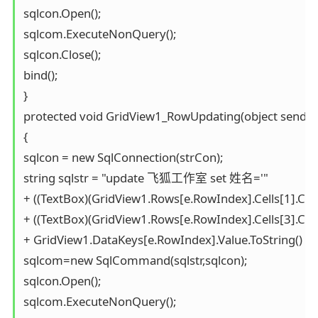
sqlcon.Open();

sqlcom.ExecuteNonQuery();

sqlcon.Close();

bind();

}

protected void GridView1_RowUpdating(object sender,
{

sqlcon = new SqlConnection(strCon);

string sqlstr = "update 飞狐工作室 set 姓名='"

+ ((TextBox)(GridView1.Rows[e.RowIndex].Cells[1].Cont
+ ((TextBox)(GridView1.Rows[e.RowIndex].Cells[3].Con
+ GridView1.DataKeys[e.RowIndex].Value.ToString() + "'
sqlcom=new SqlCommand(sqlstr,sqlcon);

sqlcon.Open();

sqlcom.ExecuteNonQuery();
