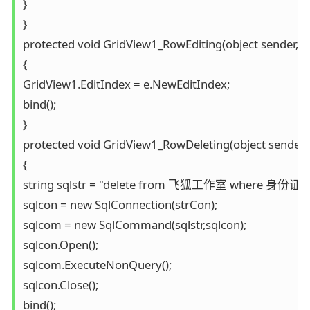
}

}

protected void GridView1_RowEditing(object sender, G
{

GridView1.EditIndex = e.NewEditIndex;

bind();

}

protected void GridView1_RowDeleting(object sender, 
{

string sqlstr = "delete from 飞狐工作室 where 身份证号码='"
sqlcon = new SqlConnection(strCon);

sqlcom = new SqlCommand(sqlstr,sqlcon);

sqlcon.Open();

sqlcom.ExecuteNonQuery();

sqlcon.Close();

bind();
