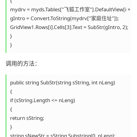
{

mydrv = myds.Tables["飞狐工作室"].DefaultView[i + (5 *
gIntro = Convert.ToString(mydrv["家庭住址"]);

GridView1.Rows[i].Cells[3].Text = SubStr(gIntro, 2);

}

}
调用的方法：
public string SubStr(string sString, int nLeng)

{

if (sString.Length <= nLeng)

{

return sString;

}

string sNewStr = sString.Substring(0, nLeng);
