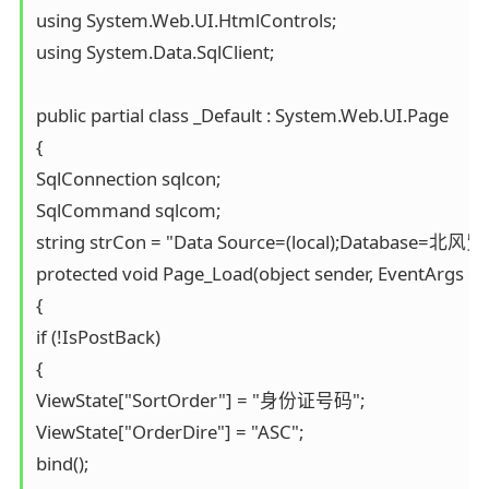
using System.Web.UI.HtmlControls;

using System.Data.SqlClient;

public partial class _Default : System.Web.UI.Page

{

SqlConnection sqlcon;

SqlCommand sqlcom;

string strCon = "Data Source=(local);Database=北风贸
protected void Page_Load(object sender, EventArgs e)

{

if (!IsPostBack)

{

ViewState["SortOrder"] = "身份证号码";

ViewState["OrderDire"] = "ASC";

bind();
