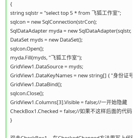
{

string sqlstr = "select top 5 * from 飞狐工作室";

sqlcon = new SqlConnection(strCon);

SqlDataAdapter myda = new SqlDataAdapter(sqlstr, sql
DataSet myds = new DataSet();

sqlcon.Open();

myda.Fill(myds, "飞狐工作室");

GridView1.DataSource = myds;

GridView1.DataKeyNames = new string[] { "身份证号码" 
GridView1.DataBind();

sqlcon.Close();

GridView1.Columns[3].Visible = false;//一开始隐藏

CheckBox1.Checked = false;//如果不这样后面的代码会
}

双击CheckBox1，在CheckedChanged方法里写上