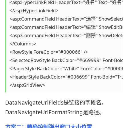
<asp:HyperLinkField HeaderText="姓名" Text="姓名" Da
</asp:HyperLinkField>

<asp:CommandField HeaderText="选择" ShowSelectBut
<asp:CommandField HeaderText="编辑" ShowEditButto
<asp:CommandField HeaderText="删除" ShowDeleteBut
</Columns>

<RowStyle ForeColor="#000066" />

<SelectedRowStyle BackColor="#669999" Font-Bold="T
<PagerStyle BackColor="White" ForeColor="#000066" H
<HeaderStyle BackColor="#006699" Font-Bold="True" 
DataNavigateUrlFields是链接的字段名，
DataNavigateUrlFormatString是路径。
方案二：精确控制弹出窗口大小位置