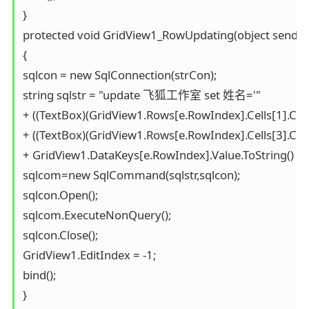
}

protected void GridView1_RowUpdating(object sender,
{

sqlcon = new SqlConnection(strCon);

string sqlstr = "update 飞狐工作室 set 姓名='"

+ ((TextBox)(GridView1.Rows[e.RowIndex].Cells[1].Cont
+ ((TextBox)(GridView1.Rows[e.RowIndex].Cells[3].Con
+ GridView1.DataKeys[e.RowIndex].Value.ToString() + "'
sqlcom=new SqlCommand(sqlstr,sqlcon);

sqlcon.Open();

sqlcom.ExecuteNonQuery();

sqlcon.Close();

GridView1.EditIndex = -1;

bind();

}
