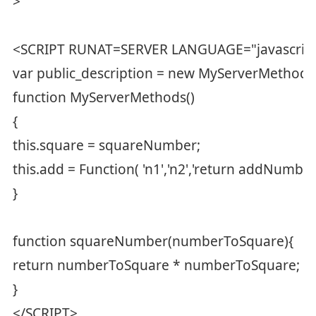
>
<SCRIPT RUNAT=SERVER LANGUAGE="javascrip
var public_description = new MyServerMethods(
function MyServerMethods()
{
this.square = squareNumber;
this.add = Function( 'n1','n2','return addNumbers
}
function squareNumber(numberToSquare){
return numberToSquare * numberToSquare;
}
</SCRIPT>