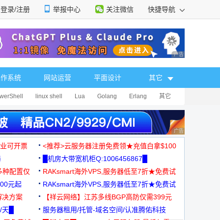
登录/注册
举报中心
关注微信
快捷导航
性选择
广告 商业广告，理
操作系统
网站运营
平面设计
其它
werShell
linux shell
Lua
Golang
Erlang
其它
广告 商业广告，理
，企业可开票
<推荐>云服务器注册免费领★充值白拿$100
器
█机房大带宽机柜Q:1006456867█
多种配置仅
RAKsmart海外VPS,服务器低至7折★免费试
00元起
用★
RAKsmart海外VPS,服务器低至7折★免费试
解决方案
用★
【祥云网络】江苏多线BGP高防仅需399元
/天█
服务器租用/托管-域名空间/认准腾佑科技