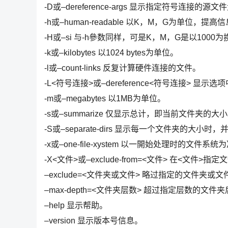
-D或–dereference-args 显示指定符号连接的源
-h或–human-readable 以K，M，G为单位，提
-H或–si 与-h參数同样，可是K，M，G是以1000
-k或–kilobytes 以1024 bytes为单位。
-l或–count-links 反复计算硬件连接的文件。
-L<符号连接>或–dereference<符号连接> 
-m或–megabytes 以1MB为单位。
-s或–summarize 仅显示总计，即当前文件夹的大
-S或–separate-dirs 显示每一个文件夹的大
-x或–one-file-xystem 以一開始处理时的
-X<文件>或–exclude-from=<文件> 在<文件>
–exclude=<文件夹或文件> 略过指定的文件夹或文
–max-depth=<文件夹层数> 超过指定层数的文
–help 显示帮助。
–version 显示版本号信息。