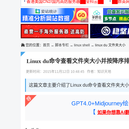
机
香港美国CN2/国内高防服务器██全科云██
██群英网
◆◆◆
广告 商业广告，理性选择
广告 商业广告，理性选择
您的位置：
首页
→
脚本专栏
→
linux shell
→ linux du 文件夹大小
Linux du命令查看文件夹大小并按降序
更新时间：2015年11月12日 10:48:45 作者：知识天地
这篇文章主要介绍了Linux du命令查看文件夹
GPT4.0+Midjou
【
如果你想靠AI