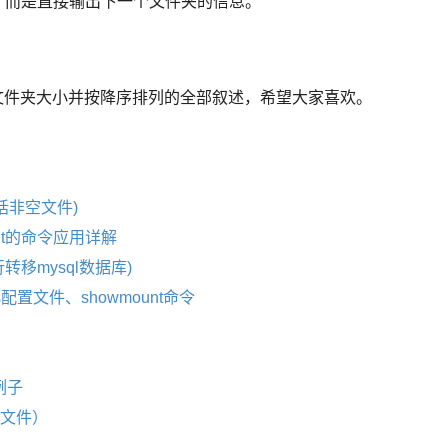
，而是直接输出下一个文件夹的信息。
查看文件夹大小并按降序排列的全部叙述，希望大家喜欢。
括非空文件)
put的命令应用详解
转移mysql数据库)
rts配置文件、showmount命令
例子
前文件）