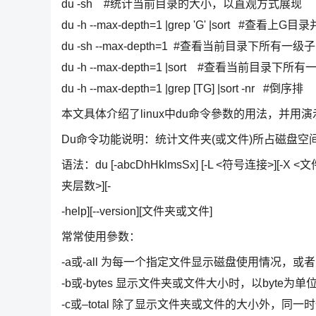
du -sh #统计当前目录的大小，以直观方式展现
du -h --max-depth=1 |grep 'G' |sort #查看上G
du -sh --max-depth=1 #查看当前目录下所有
du -h --max-depth=1 |sort #查看当前目
du -h --max-depth=1 |grep [TG] |sort -nr #倒序排
本文具体介绍了linux中du命令參数的用法，并用
Du命令功能说明：统计文件夹(或文件)所占磁盘空
语法：du [-abcDhHklmsSx] [-L <符号连接>][-X <文件>
夹层数>][-
-help][--version][文件夹或文件]
常常使用參数：
-a或-all 为每一个指定文件显示磁盘使用情况
-b或-bytes 显示文件夹或文件大小时，以byte为单
-c或–total 除了显示文件夹或文件的大小外，