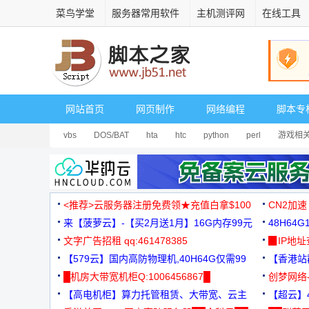
菜鸟学堂
服务器常用软件
主机测评网
在线工具
网站首页
网页制作
网络编程
脚本专
vbs
DOS/BAT
hta
htc
python
perl
游戏相
<推荐>云服务器注册免费领★充值白拿$100
CN2加速
来【菠萝云】-【买2月送1月】16G内存99元
48H64
文字广告招租 qq:461478385
3000+
▉IP地
【579云】国内高防物理机,40H64G仅需99
【香港站群
元
█机房大带宽机柜Q:1006456867█
创梦网络
【高电机柜】算力托管租赁、大带宽、云主
88元/月
【超云】4