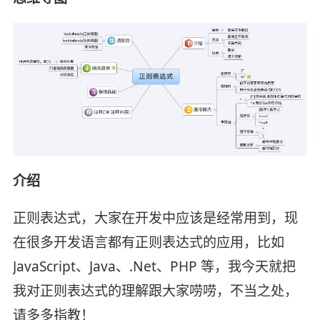
介绍
正则表达式，大家在开发中应该是经常用到，现
在很多开发语言都有正则表达式的应用，比如
JavaScript、Java、.Net、PHP 等，我今天就把
我对正则表达式的理解跟大家唠唠，不当之处，
请多多指教！