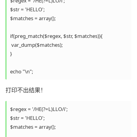
$regex = '/HE(?=L)LO/i';

$str = 'HELLO';

$matches = array();

if(preg_match($regex, $str, $matches)){

 var_dump($matches);

}

打印不出结果！
$regex = '/HE(?=L)LLO/i';

$str = 'HELLO';

$matches = array();
