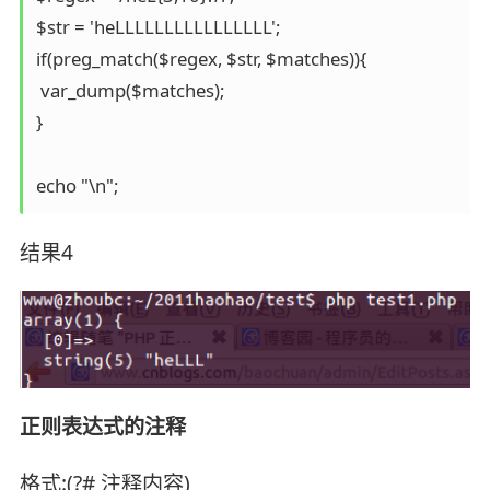
$str = 'heLLLLLLLLLLLLLLLL';

if(preg_match($regex, $str, $matches)){

 var_dump($matches);

}

结果4
正则表达式的注释
格式:(?# 注释内容)