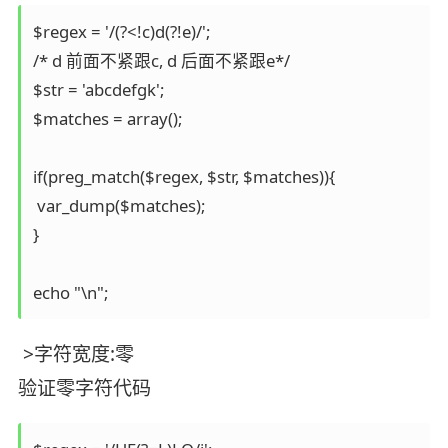
$regex = '/(?<!c)d(?!e)/'; 

/* d 前面不紧跟c, d 后面不紧跟e*/

$str = 'abcdefgk';

$matches = array();

if(preg_match($regex, $str, $matches)){

 var_dump($matches);

}

>字符宽度:零
验证零字符代码