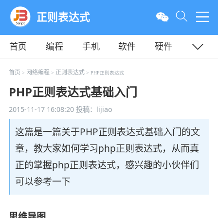
正则表达式
首页
编程
手机
软件
硬件
教程
平面
服务器
首页
网络编程
正则表达式
>
>
> PHP正则表达式
PHP正则表达式基础入门
2015-11-17 16:08:20
投稿：lijiao
这篇是一篇关于PHP正则表达式基础入门的文
章，教大家如何学习php正则表达式，从而真
正的掌握php正则表达式，感兴趣的小伙伴们
可以参考一下
思维导图