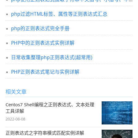
php过滤HTML标签、属性等正则表达式汇总
php的正则表达式完全手册
PHP中的正则表达式实例详解
日常收集整理php正则表达式(超常用)
PHP正则表达式笔记与实例详解
相关文章
Centos7 Shell编程之正则表达式、文本处理
工具详解
2022-08-08
正则表达式之字符串模式匹配实例详解