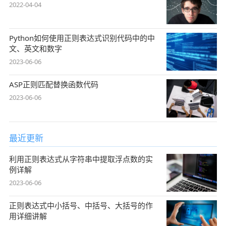
2022-04-04
Python如何使用正则表达式识别代码中的中
文、英文和数字
2023-06-06
ASP正则匹配替换函数代码
2023-06-06
最近更新
利用正则表达式从字符串中提取浮点数的实
例详解
2023-06-06
正则表达式中小括号、中括号、大括号的作
用详细讲解