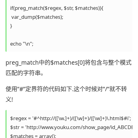
if(preg_match($regex, $str, $matches)){

 var_dump($matches);

}

preg_match中的$matches[0]将包含与整个模式
匹配的字符串。
使用”#”定界符的代码如下.这个时候对”/”就不转
义!
$regex = '#^http://([\w.]+)/([\w]+)/([\w]+)\.html$#i';

$str = 'http://www.youku.com/show_page/id_ABCDEFG.
$matches = array();
