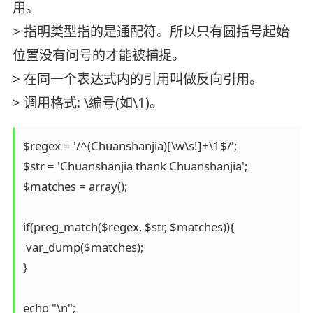
用。
> 指明类型指的是通配符。所以只有圆括号起始
位置没有问号的才能被捕捉。
> 在同一个表达式内的引用叫做反向引用。
> 调用格式: \编号(如\1)。
$regex = '/^(Chuanshanjia)[\w\s!]+\1$/'; 

$str = 'Chuanshanjia thank Chuanshanjia';

$matches = array();

if(preg_match($regex, $str, $matches)){

 var_dump($matches);

}
