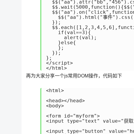
  $$("aa").attr("bb","456").c
  $$.wait(5000,function(){$$(
  $$("aa").on("click",function
    $$("aa").html("事件").css("
  });

  $$.each([1,2,3,4,5,6],functi
    if(val==3){

      alert(val);

    }else{

    };

  });

};

</script>

再为大家分享一个js常用DOM操作，代码如下
<html>

<head></head>

<body>

<form id="myform">

<input type="text" value="获取i
<input type="button" value="hu