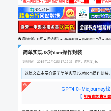
机
香港美国CN2/国内高防服务器██全科云██
██群英网
◆◆◆
广告 商业广告，理性选择
广告 商业广告，理性选择
您的位置：
首页
→
网络编程
→
JavaScript
→
javascript技巧
→ JS
简单实现JS对dom操作封装
更新时间：2015年12月02日 17:12:33 作者：透笔度_tbd
这篇文章主要介绍了简单实现JS对dom操作封装
GPT4.0+Midjou
【
如果你想靠AI