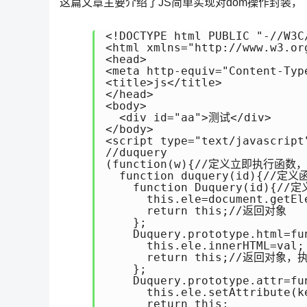
这篇文章主要介绍了JS简单实现对dom操作封装
<!DOCTYPE html PUBLIC "-//W3C
<html xmlns="http://www.w3.org
<head>

<meta http-equiv="Content-Typ
<title>js</title>

</head>

<body>

  <div id="aa">测试</div>

</body>

<script type="text/javascript"
//duquery

(function(w){//定义立即执行函数，
  function duquery(id){//
    function Duquery(id){//定
      this.ele=document.getEl
      return this;//返回对象

    };

    Duquery.prototype.html
      this.ele.innerHTML=val;

      return this;//返回对象
    };

    Duquery.prototype.attr=
      this.ele.setAttribute(ke
      return this;
