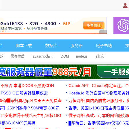
广告 商业广告，理
栏
脚本下载
数据库
服务器
电子书籍
效
黑客性质
javascript技巧
DOM
node.js
js其它
 不限流 本港DDOS不黑洞CDN
ClaudeAPI：Claude稳定直连
G1TSSD G口服务器租用仅需
Hostia.io 海外自营VPS物理服务
可免费测试
址查询▉ip归属地ip风险★天天免费查
万恒网络-国内高防物理服务器，
】250个随机IP 50M带宽 800元
99元/月起
香港、美国1-10G口宿主机低至35
-西安电信骨干线路云主机16核16G
微子网络 高效、可靠的网络服务
核8G10M69元每月
█华瑞云：香港/美国vps仅需0.6元