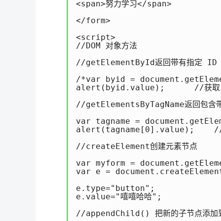
<span>努力学习</span>

</form>

<script>

//DOM 对象方法

//getElementById返回带有指定 ID
/*var byid = document.getEleme
alert(byid.value);      //获取i
//getElementsByTagName
var tagname = document.getEle
alert(tagname[0].value);    /
//createElement创建元素节点

var myform = document.getEleme
var e = document.createEleme
e.type="button";            
e.value="嘻嘻哈哈";           
//appendChild() 把新的子节点添