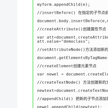
myform.appendChild(e);     
//insertBefore() 在指定的子节
document.body.insertBefore(e
//createAttribute()创建属性节点

var att=document.createAttribu
att.value="democlass";

//setAttributeNode()方法添加新
document.getElementsByTagName
//createElement创建元素节点

var newel = document.createEle
//createTextNode() 方法创建新的
newtext=document.createTextNod
//appendChild() 把新的子节点添
newel.appendChild(newtext);
