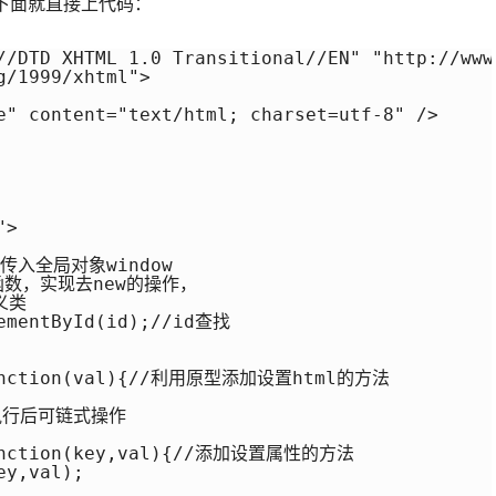
，下面就直接上代码：
//DTD XHTML 1.0 Transitional//EN" "http://www
/1999/xhtml">

e" content="text/html; charset=utf-8" />

>

传入全局对象window  

定义函数，实现去new的操作，  

义类

ementById(id);//id查找    

=function(val){//利用原型添加设置html的方法

，执行后可链式操作

function(key,val){//添加设置属性的方法

y,val);
