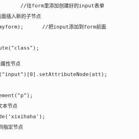
         //往form里添加创建好的input表单

点前面插入新的子节点

,myform);      //把input添加到form前面           
te("class");

的属性节点

("input")[0].setAttributeNode(att);

ment("p");

文本节点

e('xixihaha');

加到指定节点
