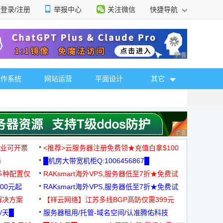
登录/注册
举报中心
关注微信
快捷导航
性选择
广告 商业广告，理
操作系统
网站运营
平面设计
其它
广告 商业广告，理
，企业可开票
<推荐>云服务器注册免费领★充值白拿$100
器
█机房大带宽机柜Q:1006456867█
多种配置仅
RAKsmart海外VPS,服务器低至7折★免费试
00元起
用★
RAKsmart海外VPS,服务器低至7折★免费试
解决方案
用★
【祥云网络】江苏多线BGP高防仅需399元
/天█
服务器租用/托管-域名空间/认准腾佑科技