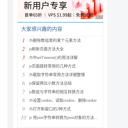
.w3.org/TR/xhtml1/DTD/xhtml1-transitional.dtd
广告 商业广告，理性
大家感兴趣的内容
1
JS删除数组里的某个元素方法
2
js刷新页面方法大全
3
JS中setTimeout()的用法详解
4
js页面跳转常用的几种方式
5
JS截取字符串常用方法详细整理
6
js保留两位小数方法总结
7
js数组与字符串的相互转换方法
8
JS设置cookie、读取cookie、删除cookie
9
JS打开新窗口的2种方式
10
js 将json字符串转换为json对象的方法解析