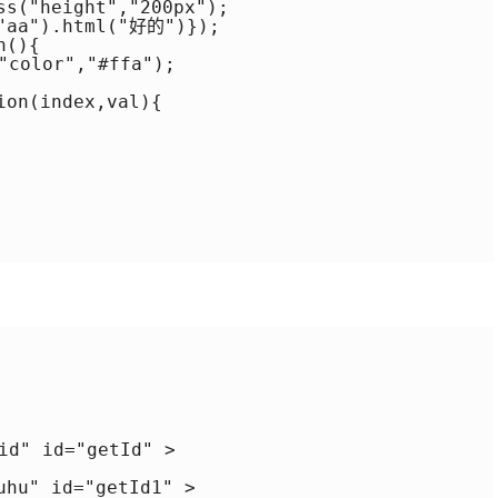
ss("height","200px");

"aa").html("好的")});

(){

color","#ffa");

on(index,val){

d" id="getId" >

hu" id="getId1" >
