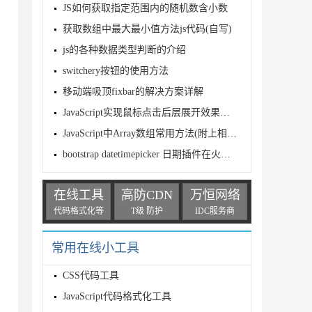
JS如何获取指定范围内的随机数含小数
获取数组中最大最小值方法js代码(自写)
js的各种数据类型判断的介绍
switchery按钮的使用方法
移动端吸顶fixbar的解决方案详解
JavaScript实现鼠标点击后层展开效果的方法
JavaScript中Array数组常用方法(附上相应的用法及示例)
bootstrap datetimepicker 日期插件在火狐下出现一条报
在线工具
高防CDN
万恒网络
代码格式化等
T级 防护
IDC服务商
常用在线小工具
CSS代码工具
JavaScript代码格式化工具