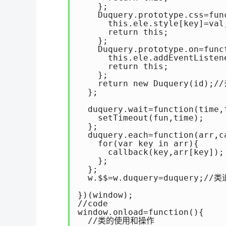
    };

    Duquery.prototype.css=f
      this.ele.style[key]=val;
      return this;

    };

    Duquery.prototype.on=funct
      this.ele.addEventListene
      return this;

    };  

    return new Duquery(id)
  };

  duquery.wait=function(
    setTimeout(fun,time);

  };  

  duquery.each=function(ar
    for(var key in arr){

      callback(key,arr[key]);

    };

  };  

  w.$$=w.duquery=duquer
})(window);

//code

window.onload=function(){

  //类的使用和操作
