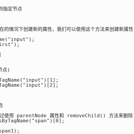
加到指定节点

属性不存在的情况下创建新的属性，我们可以使用这个方法来创建新属性

e("input");

rst");



点)

agName("input")[1];

agName("input")[2];



 parentNode 属性和 removeChild() 方法来删除
sByTagName("span")[0];

pan1);
