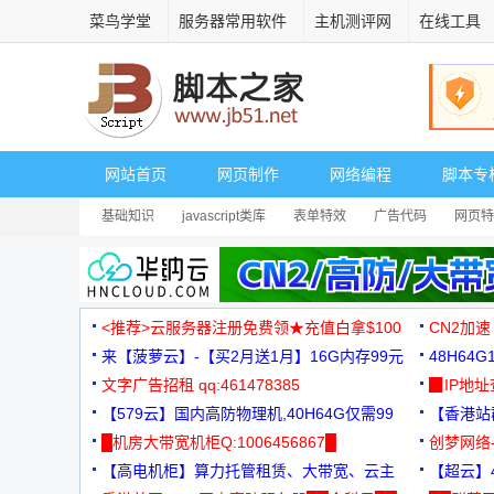
菜鸟学堂
服务器常用软件
主机测评网
在线工具
网站首页
网页制作
网络编程
脚本专
基础知识
javascript类库
表单特效
广告代码
网页特
<推荐>云服务器注册免费领★充值白拿$100
CN2加速
来【菠萝云】-【买2月送1月】16G内存99元
48H64
文字广告招租 qq:461478385
3000+
▉IP地
【579云】国内高防物理机,40H64G仅需99
【香港站群
元
█机房大带宽机柜Q:1006456867█
创梦网络
【高电机柜】算力托管租赁、大带宽、云主
88元/月
【超云】4