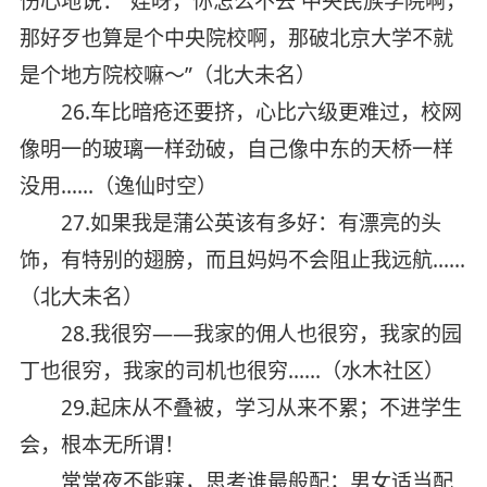
伤心地说：“娃呀，你怎么不去 中央民族学院啊，
那好歹也算是个中央院校啊，那破北京大学不就
是个地方院校嘛～”（北大未名）
26.车比暗疮还要挤，心比六级更难过，校网
像明一的玻璃一样劲破，自己像中东的天桥一样
没用……（逸仙时空）
27.如果我是蒲公英该有多好：有漂亮的头
饰，有特别的翅膀，而且妈妈不会阻止我远航……
（北大未名）
28.我很穷——我家的佣人也很穷，我家的园
丁也很穷，我家的司机也很穷……（水木社区）
29.起床从不叠被，学习从来不累；不进学生
会，根本无所谓！
常常夜不能寐，思考谁最般配；男女适当配