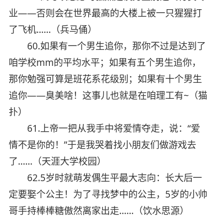
业——否则会在世界最高的大楼上被一只猩猩打
了飞机……（兵马俑）
60.如果有一个男生追你，那你不过是达到了
咱学校mm的平均水平；如果有五个男生追你，
那你勉强可算是班花系花级别；如果有十个男生
追你——臭美啥！这事儿也就是在咱理工有~（猫
扑）
61.上帝一把从我手中将爱情夺走，说：“爱
情不是你的！”于是我哭着找小朋友们做游戏去
了……（天涯大学校园）
62.5岁时就萌发偶生平最大志向：长大后一
定要娶个公主！为了寻找梦中的公主，5岁的小帅
哥手持棒棒糖傲然离家出走……（饮水思源）