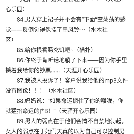
心乐园）
84.男人穿上裙子并不会有“下面”空荡荡的感
觉——反倒觉得像挂了串风铃～（水木社
区）
85.给你根香肠充饥吧~（猫扑）
86.你终于肯听话地躺了下来——因为你手里
攥着我给你的钞票……（天涯开心乐园）
87.我被人投诉了！客户说我给他的mp3文件
没有图像！！！（水木社区）
88.妈妈说：“如果命运扼住了你的喉咙，你
就猛掐命运的J*B！”（天涯开心乐园）
89.男人的弱点在于他们会情不自禁地勃起，
女人的弱点在于她们天真的以为自己可以控制男