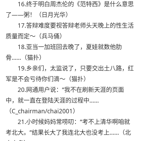
16.终于明白周杰伦的《范特西》是什么意思
了——粥！（日月光华）
17.答辩难度要视答辩老师头天晚上的性生活
质量而定～（兵马俑）
18.亚当一加班回去晚了，夏娃就数他肋
骨……（猫扑）
19.乡亲们，太监说了，只要交出土八路，红
军是不会亏待你们滴～（猫扑）
20.网通用户说：“我不在刷新天涯的页面
中，就一直在登陆天涯的过程中……
（C_chairman/chai2001）
21.小时候妈妈常唠叨：“考不上清华啊咱就
考北大。”结果长大了我连北大也没考上……（北