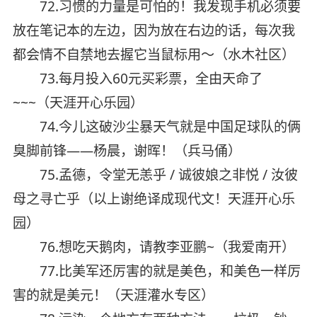
72.习惯的力量是可怕的！我发现手机必须要
放在笔记本的左边，因为放在右边的话，每次我
都会情不自禁地去握它当鼠标用～（水木社区）
73.每月投入60元买彩票，全由天命了
~~~（天涯开心乐园）
74.今儿这破沙尘暴天气就是中国足球队的俩
臭脚前锋——杨晨，谢晖！（兵马俑）
75.孟德，令堂无恙乎 / 诚彼娘之非悦 / 汝彼
母之寻亡乎（以上谢绝译成现代文！天涯开心乐
园）
76.想吃天鹅肉，请教李亚鹏~（我爱南开）
77.比美军还厉害的就是美色，和美色一样厉
害的就是美元！（天涯灌水专区）