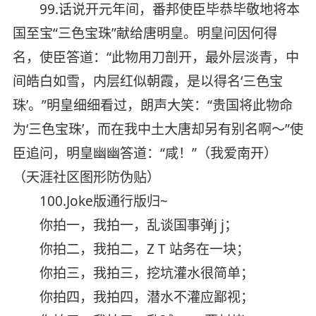
99.话说开元年间，番邦使臣毕恭毕敬地将本
国至宝“三色宝珠”献给唐明皇。明皇问因何得
名，使臣答道：“此物用刀剖开，最外层淡青，中
间皓白如雪，内层红似朝霞，是以得名‘三色宝
珠’。”明皇细细看过，朗声大笑：“贵国将此物命
为‘三色宝珠’，而在我中土大唐却另有别名啊～”使
臣追问，明皇幽幽答道：“咸！”（我爱南开）
（天涯社区图形防伪贴）
100.Joke版通行版归~
你拍一，我拍一，乱谈国事弹j j；
你拍二，我拍二，Z T 站务在一块；
你拍三，我拍三，挖坑灌水很简单；
你拍四，我拍四，潜水不灌应鄙视；