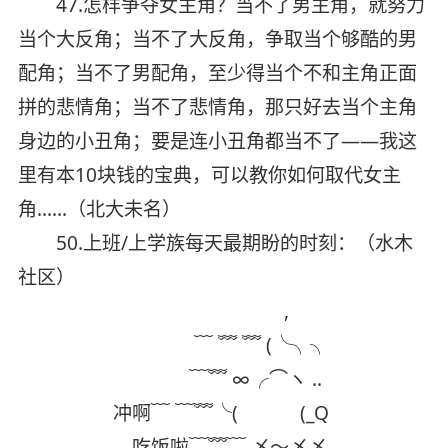
47.怎样争夺女主角？当不了男主角，就努力
当个大反角；当不了大反角，争取当个够酷的男
配角；当不了男配角，至少得当个不和主角正面
拼的悲情角；当不了悲情角，那只好去当个主角
身边的小丑角；要是连小丑角都当不了——我这
里有本10块钱的宝典，可以教你如何取代女主
角……（北大未名）
50.上班/上学族每天最期盼的时刻：（水木
社区）
,
﹋ ﹌ ﹌ (╰╮╮
﹋﹌ ∞╭⌒ヽ ..
冲啊﹋ ﹋﹌╰( (_Q
吃饭啦﹋﹌﹋ 〆～〆〆