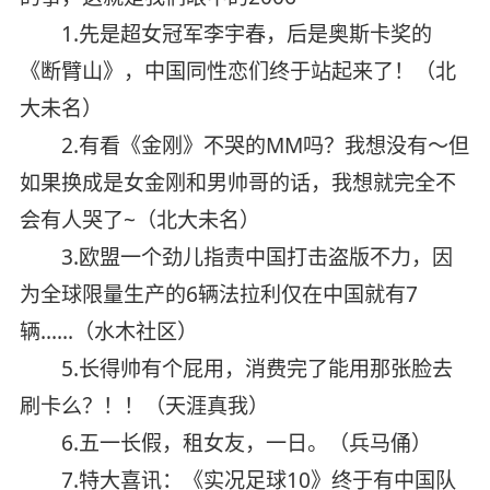
1.先是超女冠军李宇春，后是奥斯卡奖的
《断臂山》，中国同性恋们终于站起来了！（北
大未名）
2.有看《金刚》不哭的MM吗？我想没有～但
如果换成是女金刚和男帅哥的话，我想就完全不
会有人哭了~（北大未名）
3.欧盟一个劲儿指责中国打击盗版不力，因
为全球限量生产的6辆法拉利仅在中国就有7
辆……（水木社区）
5.长得帅有个屁用，消费完了能用那张脸去
刷卡么？！！（天涯真我）
6.五一长假，租女友，一日。（兵马俑）
7.特大喜讯：《实况足球10》终于有中国队