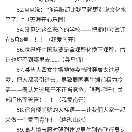
52.MM说：“你连胸都比我平就更别说文化水
平了！”（天涯开心乐园）
54.没见过这么恶心的学校——把期中考试订
在5月8号！！！（我爱南开）
56.世界杯中国队要是拿郑智化换下郑智，估
计也坏不到哪里去……（兵马俑）
57.某些大四女生摆地摊卖书时穿着太过暴
露，把人都吸引过去，导致周围男生摊前极为冷
清——偶认为这属于不正当竞争，强烈呼吁有关
部门出面管管！！！（我爱南开）
58.宿舍楼前贴的大标语——让我们大家一起
来做一个爱国青年！（珞珈山水）
59.高考填志愿时强烈建议男生别选飞行员专