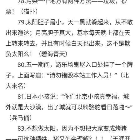
78.污染一个地方有两种方法——垃圾，钞
票！（猫扑）
79.太阳胆子最小，天一黑就躲起来，从不敢
出来遛达；月亮胆子真大，基本每天晚上都在天
上转来转去，并且有时候白天也出来，这不是欺
负太阳么！（碧海青天）
80.五一期间，游乐场鬼屋入口处挂了一个牌
子，上面写道：“请勿错殴本站工作人员！”（北
大未名）
81.日本小孩说：“你们北京小孩真幸福，城
外就是大沙漠，出了城就可以骑骆驼看日落啦～”
（兵马俑）
83.不想做太阳，因为不想把大家变成烤猪
——可这种牺牲，猪又怎会理解？！！（天涯开