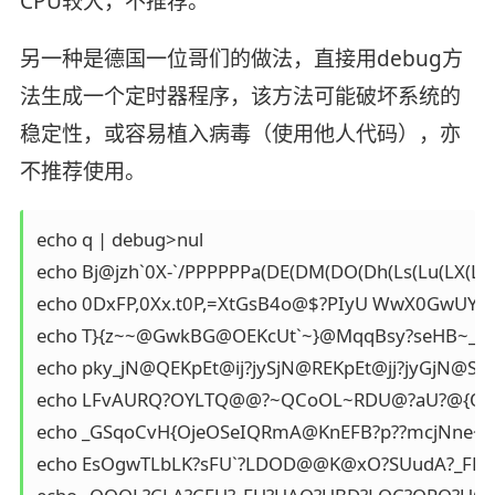
CPU较大，不推荐。
另一种是德国一位哥们的做法，直接用debug方
法生成一个定时器程序，该方法可能破坏系统的
稳定性，或容易植入病毒（使用他人代码），亦
不推荐使用。
echo q | debug>nul

echo Bj@jzh`0X-`/PPPPPPa(DE(DM(DO(Dh(Ls(Lu(LX(L
echo 0DxFP,0Xx.t0P,=XtGsB4o@$?PIyU WwX0GwUY W
echo T}{z~~@GwkBG@OEKcUt`~}@MqqBsy?seHB~_Phx
echo pky_jN@QEKpEt@ij?jySjN@REKpEt@jj?jyGjN@SEK
echo LFvAURQ?OYLTQ@@?~QCoOL~RDU@?aU?@{QOq
echo _GSqoCvH{OjeOSeIQRmA@KnEFB?p??mcjNne~B
echo EsOgwTLbLK?sFU`?LDOD@@K@xO?SUudA?_FKJ