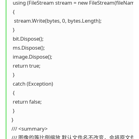
  using (FileStream stream = new FileStream(fileName, 
  {

   stream.Write(bytes, 0, bytes.Length);

  }

  bit.Dispose();

  ms.Dispose();

  image.Dispose();

  return true;

  }

  catch (Exception)

  {

  return false;

  }

 }

 /// <summary>

 /// 图像的等比例缩放,默认文件名不改变，会将原文件覆