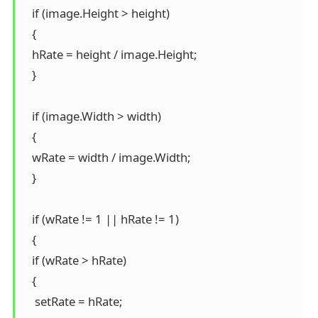
   if (image.Height > height)

   {

   hRate = height / image.Height;

   }

   if (image.Width > width)

   {

   wRate = width / image.Width;

   }

   if (wRate != 1 || hRate != 1)

   {

   if (wRate > hRate)

   {

    setRate = hRate;
