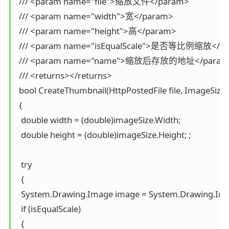
 /// <param name="file">缩放文件</param>

 /// <param name="width">宽</param>

 /// <param name="height">高</param>

 /// <param name="isEqualScale">是否等比例缩放</pa
 /// <param name="name">缩放后存放的地址</param>
 /// <returns></returns>

 bool CreateThumbnail(HttpPostedFile file, ImageSize i
 {

  double width = (double)imageSize.Width;

  double height = (double)imageSize.Height; ;

  try

  {

  System.Drawing.Image image = System.Drawing.Imag
  if (isEqualScale)

  {
