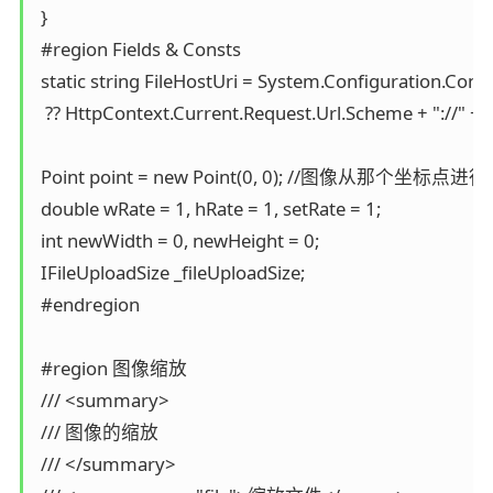
 }

 #region Fields & Consts

 static string FileHostUri = System.Configuration.Conf
  ?? HttpContext.Current.Request.Url.Scheme + "://" + 
 Point point = new Point(0, 0); //图像从那个坐标点进
 double wRate = 1, hRate = 1, setRate = 1;

 int newWidth = 0, newHeight = 0;

 IFileUploadSize _fileUploadSize;

 #endregion

 #region 图像缩放

 /// <summary>

 /// 图像的缩放

 /// </summary>
