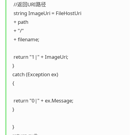
   //返回URI路径

   string ImageUri = FileHostUri

   + path

   + "/"

   + filename;

   return "1|" + ImageUri;

  }

  catch (Exception ex)

  {

   return "0|" + ex.Message;

  }

  }
