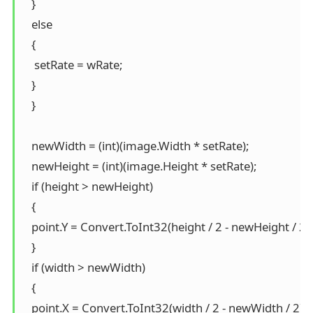
   }

   else

   {

    setRate = wRate;

   }

   }

   newWidth = (int)(image.Width * setRate);

   newHeight = (int)(image.Height * setRate);

   if (height > newHeight)

   {

   point.Y = Convert.ToInt32(height / 2 - newHeight / 2);

   }

   if (width > newWidth)

   {

   point.X = Convert.ToInt32(width / 2 - newWidth / 2);
