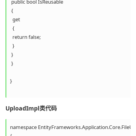
 public bool IsReusable

 {

  get

  {

  return false;

  }

 }

 }

}

UploadImpl类代码
namespace EntityFrameworks.Application.Core.FileUp
{
