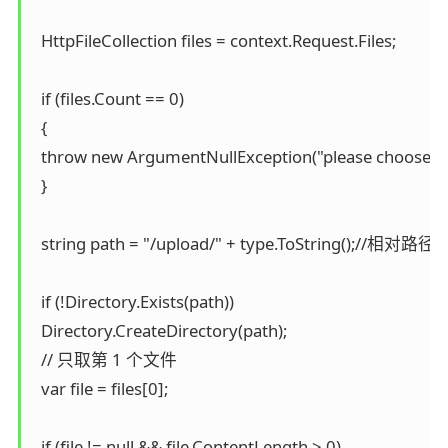
  HttpFileCollection files = context.Request.Files;

  if (files.Count == 0)

  {

  throw new ArgumentNullException("please choose file 
  }

  string path = "/upload/" + type.ToString();//相对路径

  if (!Directory.Exists(path))

  Directory.CreateDirectory(path);

  // 只取第 1 个文件

  var file = files[0];

  if (file != null && file.ContentLength > 0)
