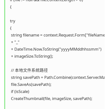
  {

  try

  {

   string filename = context.Request.Form["fileName"].Spl
   + "_"

   + DateTime.Now.ToString("yyyyMMddhhssmm")

   + imageSize.ToString();

   // 本地文件系统路径

   string savePath = Path.Combine(context.Server.MapPa
   file.SaveAs(savePath);

   if (isScale)

   CreateThumbnail(file, imageSize, savePath);
