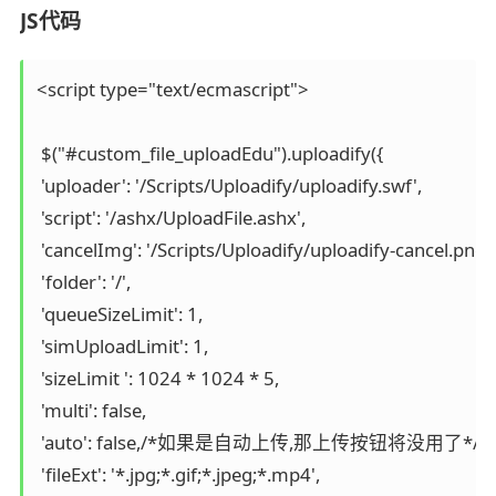
JS代码
<script type="text/ecmascript">

 $("#custom_file_uploadEdu").uploadify({

 'uploader': '/Scripts/Uploadify/uploadify.swf',

 'script': '/ashx/UploadFile.ashx',

 'cancelImg': '/Scripts/Uploadify/uploadify-cancel.png',

 'folder': '/',

 'queueSizeLimit': 1,

 'simUploadLimit': 1,

 'sizeLimit ': 1024 * 1024 * 5,

 'multi': false,

 'auto': false,/*如果是自动上传,那上传按钮将没用了*/

 'fileExt': '*.jpg;*.gif;*.jpeg;*.mp4',
