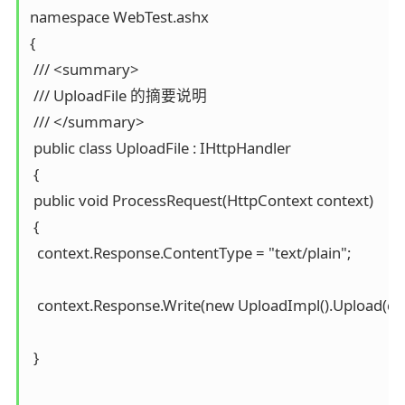
namespace WebTest.ashx

{

 /// <summary>

 /// UploadFile 的摘要说明

 /// </summary>

 public class UploadFile : IHttpHandler

 {

 public void ProcessRequest(HttpContext context)

 {

  context.Response.ContentType = "text/plain";

  context.Response.Write(new UploadImpl().Upload(con
 }
