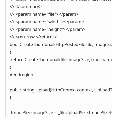
 /// </summary>

 /// <param name="file"></param>

 /// <param name="width"></param>

 /// <param name="height"></param>

 /// <returns></returns>

 bool CreateThumbnail(HttpPostedFile file, ImageSize 
 {

  return CreateThumbnail(file, imageSize, true, name);

 }

 #endregion

 public string Upload(HttpContext context, UpLoadType 
 {

  ImageSize imageSize = _fileUploadSize.ImageSizeForT