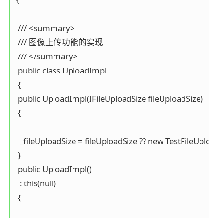
 /// <summary>

 /// 图像上传功能的实现

 /// </summary>

 public class UploadImpl

 {

 public UploadImpl(IFileUploadSize fileUploadSize)

 {

  _fileUploadSize = fileUploadSize ?? new TestFileUploadS
 }

 public UploadImpl()

  : this(null)

 {
