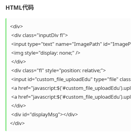
HTML代码
<div>

 <div class="inputDiv fl">

 <input type="text" name="ImagePath" id="ImagePath"
 <img style="display: none;" />

 </div>

 <div class="fl" style="position: relative;">

 <input id="custom_file_uploadEdu" type="file" class="
 <a href="javascript:$('#custom_file_uploadEdu').upl
 <a href="javascript:$('#custom_file_uploadEdu').u
 </div>

 <div id="displayMsg"></div>

</div>