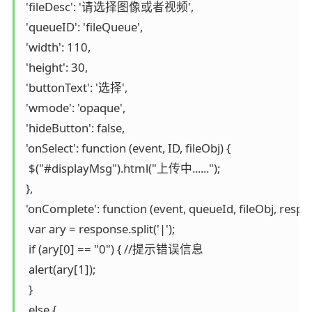
 'fileDesc': '请选择图像或者视频',

 'queueID': 'fileQueue',

 'width': 110,

 'height': 30,

 'buttonText': '选择',

 'wmode': 'opaque',

 'hideButton': false,

 'onSelect': function (event, ID, fileObj) {

  $("#displayMsg").html("上传中......");

 },

 'onComplete': function (event, queueId, fileObj, respon
  var ary = response.split('|');

  if (ary[0] == "0") { //提示错误信息

  alert(ary[1]);

  }

  else {
