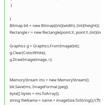
   }

  }

  Bitmap bit = new Bitmap((int)(width), (int)(height));

  Rectangle r = new Rectangle(point.X, point.Y, (int)(ima
  Graphics g = Graphics.FromImage(bit);

  g.Clear(Color.White);

  g.DrawImage(image, r);

  MemoryStream ms = new MemoryStream();

  bit.Save(ms, ImageFormat.Jpeg);

  byte[] bytes = ms.ToArray();

  string fileName = name + imageSize.ToString(