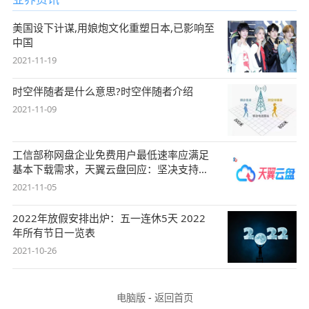
美国设下计谋,用娘炮文化重塑日本,已影响至
中国
2021-11-19
时空伴随者是什么意思?时空伴随者介绍
2021-11-09
工信部称网盘企业免费用户最低速率应满足
基本下载需求，天翼云盘回应：坚决支持，
始终
2021-11-05
2022年放假安排出炉：五一连休5天 2022
年所有节日一览表
2021-10-26
电脑版
-
返回首页