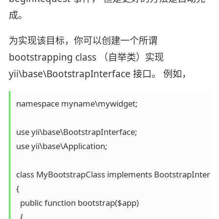
成。
为实现该目标，你可以创建一个所谓
bootstrapping class （自举类）实现
yii\base\BootstrapInterface 接口。 例如，
namespace myname\mywidget;

use yii\base\BootstrapInterface;

use yii\base\Application;

class MyBootstrapClass implements BootstrapInterfac
{

  public function bootstrap($app)

  {
