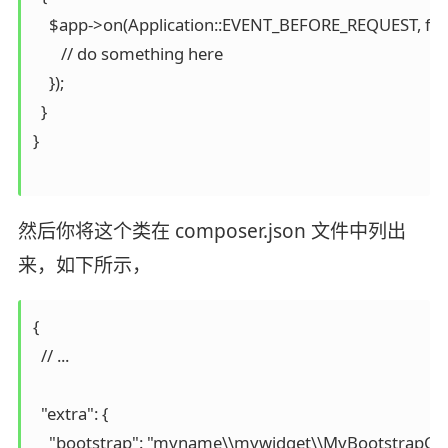
    $app->on(Application::EVENT_BEFORE_REQUEST, funct
       // do something here

    });

  }

}

然后你将这个类在 composer.json 文件中列出
来，如下所示，
{

  // ...

  "extra": {

    "bootstrap": "myname\\mywidget\\MyBootstrapClas