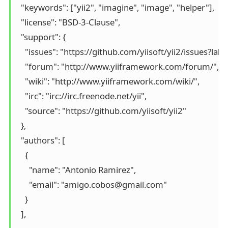
  "keywords": ["yii2", "imagine", "image", "helper"],

  "license": "BSD-3-Clause",

  "support": {

    "issues": "https://github.com/yiisoft/yii2/issues?la
    "forum": "http://www.yiiframework.com/forum/",

    "wiki": "http://www.yiiframework.com/wiki/",

    "irc": "irc://irc.freenode.net/yii",

    "source": "https://github.com/yiisoft/yii2"

  },

  "authors": [

    {

      "name": "Antonio Ramirez",

      "email": "amigo.cobos@gmail.com"

    }

  ],
