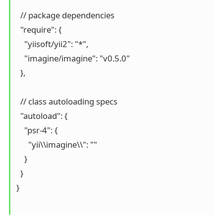
  // package dependencies

  "require": {

    "yiisoft/yii2": "*",

    "imagine/imagine": "v0.5.0"

  },

  // class autoloading specs

  "autoload": {

    "psr-4": {

      "yii\\imagine\\": ""

    }

  }

}
