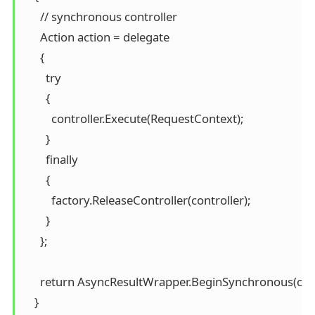
      // synchronous controller

      Action action = delegate

      {

        try

        {

          controller.Execute(RequestContext);

        }

        finally

        {

          factory.ReleaseController(controller);

        }

      };

      return AsyncResultWrapper.BeginSynchronous(callb
    }
