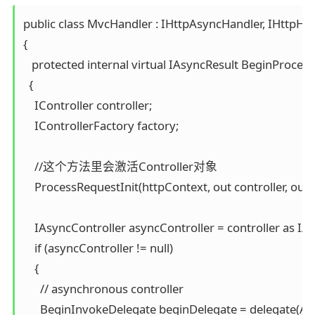
public class MvcHandler : IHttpAsyncHandler, IHttpHan
{

   protected internal virtual IAsyncResult BeginProces
  {

    IController controller;

    IControllerFactory factory;

    //这个方法里会激活Controller对象

    ProcessRequestInit(httpContext, out controller, out f
    IAsyncController asyncController = controller as IAs
    if (asyncController != null)

    {

      // asynchronous controller

      BeginInvokeDelegate beginDelegate = delegate(As