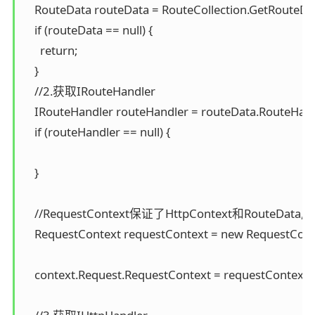
    RouteData routeData = RouteCollection.GetRouteDat
    if (routeData == null) {

      return;

    }

    //2.获取IRouteHandler

    IRouteHandler routeHandler = routeData.RouteHandl
    if (routeHandler == null) {

    }

    //RequestContext保证了HttpContext和RouteDat
    RequestContext requestContext = new RequestConte
    context.Request.RequestContext = requestContext;
