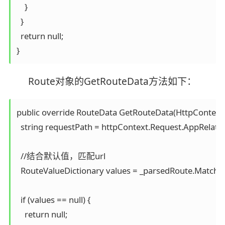
    }

  }

  return null;

Route对象的GetRouteData方法如下：
public override RouteData GetRouteData(HttpContextB
  string requestPath = httpContext.Request.AppRelativ
  //结合默认值，匹配url

  RouteValueDictionary values = _parsedRoute.Match(re
  if (values == null) {

    return null;
