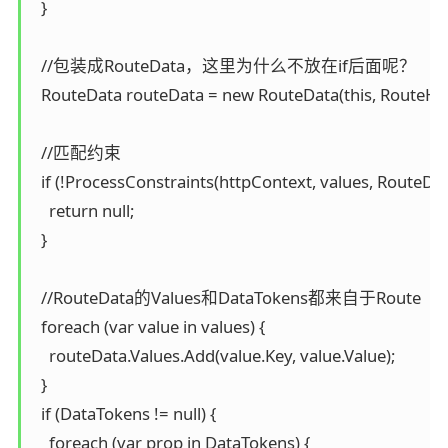
  }

  //包装成RouteData，这里为什么不放在if后面呢？

  RouteData routeData = new RouteData(this, RouteHand
  //匹配约束

  if (!ProcessConstraints(httpContext, values, RouteDi
    return null;

  }

  //RouteData的Values和DataTokens都来自于Route

  foreach (var value in values) {

    routeData.Values.Add(value.Key, value.Value);

  }

  if (DataTokens != null) {

    foreach (var prop in DataTokens) {
