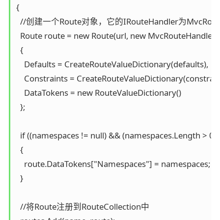
{

  //创建一个Route对象，它的IRouteHandler为MvcRouteH
  Route route = new Route(url, new MvcRouteHandler())
  {

    Defaults = CreateRouteValueDictionary(defaults),

    Constraints = CreateRouteValueDictionary(constraint
    DataTokens = new RouteValueDictionary()

  };

  if ((namespaces != null) && (namespaces.Length > 0))

  {

    route.DataTokens["Namespaces"] = namespaces;

  }

  //将Route注册到RouteCollection中
