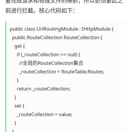
要完成请求和物理文件的映射，所以必须要此之
前进行拦截。核心代码如下：
public class UrlRoutingModule : IHttpModule {

  public RouteCollection RouteCollection {

    get {

      if (_routeCollection == null) {

        //全局的RouteCollection集合

        _routeCollection = RouteTable.Routes;

      }

      return _routeCollection;

    }

    set {

      _routeCollection = value;

    }

  }
