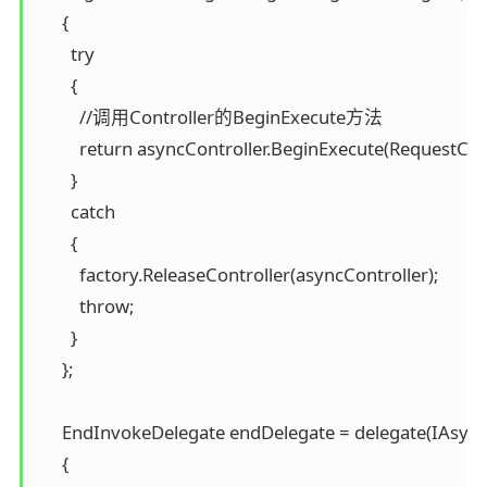
      {

        try

        {

          //调用Controller的BeginExecute方法

          return asyncController.BeginExecute(RequestCon
        }

        catch

        {

          factory.ReleaseController(asyncController);

          throw;

        }

      };

      EndInvokeDelegate endDelegate = delegate(IAsync
      {
