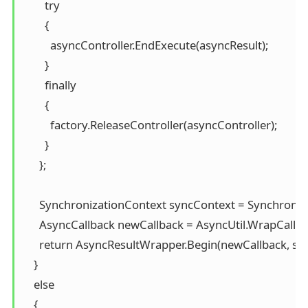
        try

        {

          asyncController.EndExecute(asyncResult);

        }

        finally

        {

          factory.ReleaseController(asyncController);

        }

      };

      SynchronizationContext syncContext = Synchroniz
      AsyncCallback newCallback = AsyncUtil.WrapCallb
      return AsyncResultWrapper.Begin(newCallback, st
    }

    else

    {
