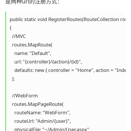
是两种url的注册方式：
public static void RegisterRoutes(RouteCollection route
{

  //MVC

  routes.MapRoute(

    name: "Default",

    url: "{controller}/{action}/{id}",

    defaults: new { controller = "Home", action = "Index"
  );

  //WebForm

  routes.MapPageRoute(

    routeName: "WebForm",

    routeUrl: "Admin/{user}",

    physicalFile: "~/Admin/User.aspx"
