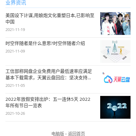
业界资讯
美国设下计谋,用娘炮文化重塑日本,已影响至
中国
2021-11-19
时空伴随者是什么意思?时空伴随者介绍
2021-11-09
工信部称网盘企业免费用户最低速率应满足
基本下载需求，天翼云盘回应：坚决支持，
始终
2021-11-05
2022年放假安排出炉：五一连休5天 2022
年所有节日一览表
2021-10-26
电脑版
-
返回首页