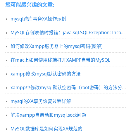
您可能感兴趣的文章:
mysql跨库事务XA操作示例
MySQL存储表情时报错：java.sql.SQLException: Incorrect string value:‘\xF0\x9F\x92\xA9\x0D\x0A...’的解决方法
如何修改Xampp服务器上的mysql密码(图解)
在mac上如何使用终端打开XAMPP自带的MySQL
xampp修改mysql默认密码的方法
xampp中修改mysql默认空密码（root密码）的方法分享
mysql的XA事务恢复过程详解
解决xampp自启动和mysql.sock问题
MySQL数据库是如何实现XA规范的