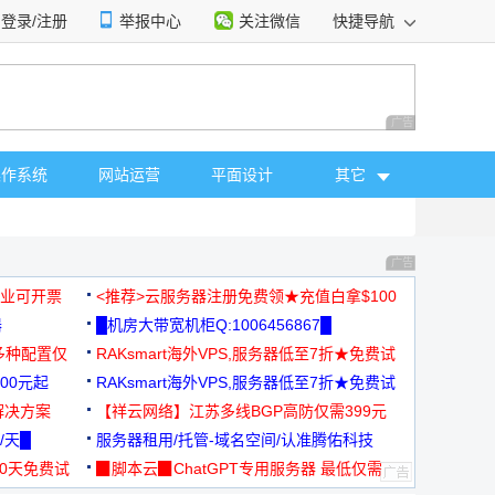
登录/注册
举报中心
关注微信
快捷导航
性选择
广告 商业广告，理
操作系统
网站运营
平面设计
其它
广告 商业广告，理
，企业可开票
<推荐>云服务器注册免费领★充值白拿$100
器
█机房大带宽机柜Q:1006456867█
多种配置仅
RAKsmart海外VPS,服务器低至7折★免费试
00元起
用★
RAKsmart海外VPS,服务器低至7折★免费试
解决方案
用★
【祥云网络】江苏多线BGP高防仅需399元
/天█
服务器租用/托管-域名空间/认准腾佑科技
30天免费试
▉脚本云▉ChatGPT专用服务器 最低仅需