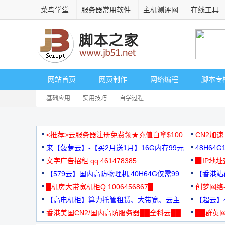
菜鸟学堂
服务器常用软件
主机测评网
在线工具
网站首页
网页制作
网络编程
脚本专
基础应用
实用技巧
自学过程
<推荐>云服务器注册免费领★充值白拿$100
CN2加速
来【菠萝云】-【买2月送1月】16G内存99元
48H64
文字广告招租 qq:461478385
3000+
▉IP地
【579云】国内高防物理机,40H64G仅需99
【香港站群
元
█机房大带宽机柜Q:1006456867█
创梦网络
【高电机柜】算力托管租赁、大带宽、云主
88元/月
【超云】4
机
香港美国CN2/国内高防服务器██全科云██
██群英网