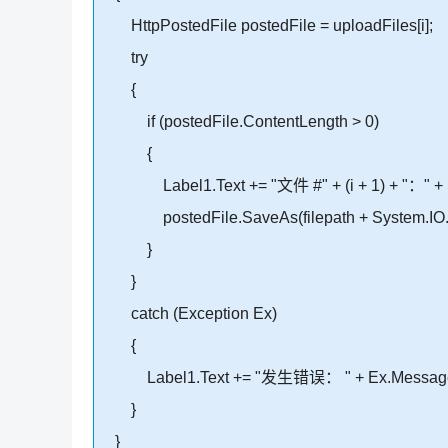
HttpPostedFile postedFile = uploadFiles[i];
try
{
if (postedFile.ContentLength > 0)
{
Label1.Text += "文件 #" + (i + 1) + "：" + Sys
postedFile.SaveAs(filepath + System.IO.Pa
}
}
catch (Exception Ex)
{
Label1.Text += "发生错误： " + Ex.Messag
}
}