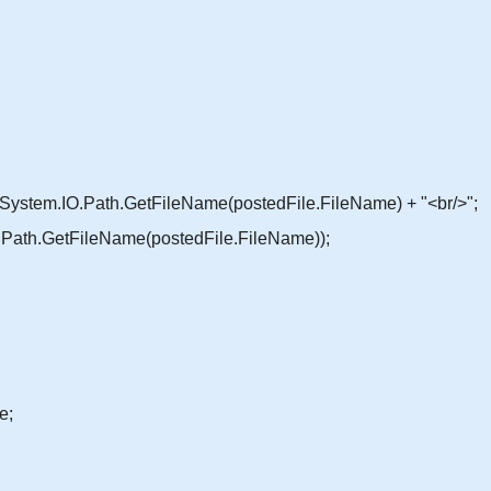
tem.IO.Path.GetFileName(postedFile.FileName) + "<br/>";
th.GetFileName(postedFile.FileName));
e;