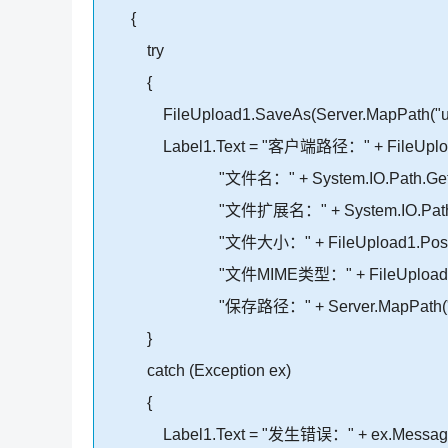
{
try
{
FileUpload1.SaveAs(Server.MapPath("upload
Label1.Text = "客户端路径：" + FileUpload1.P
"文件名：" + System.IO.Path.GetFileName
"文件扩展名：" + System.IO.Path.GetExtens
"文件大小：" + FileUpload1.PostedFile.C
"文件MIME类型：" + FileUpload1.PostedF
"保存路径：" + Server.MapPath("upload") 
}
catch (Exception ex)
{
Label1.Text = "发生错误：" + ex.Message.T