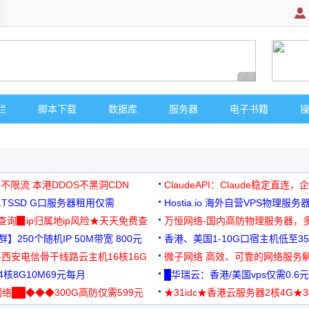
广告 商业广告，理
栏
脚本下载
数据库
服务器
电子书籍
 不限流 本港DDOS不黑洞CDN
ClaudeAPI：Claude稳定直连
G1TSSD G口服务器租用仅需
Hostia.io 海外自营VPS物理服务
可免费测试
址查询▉ip归属地ip风险★天天免费查
万恒网络-国内高防物理服务器，
】250个随机IP 50M带宽 800元
99元/月起
香港、美国1-10G口宿主机低至35
-西安电信骨干线路云主机16核16G
微子网络 高效、可靠的网络服务
核8G10M69元每月
█华瑞云：香港/美国vps仅需0.6元
络██◆◆◆300G高防仅需599元
★31idc★香港云服务器2核4G★