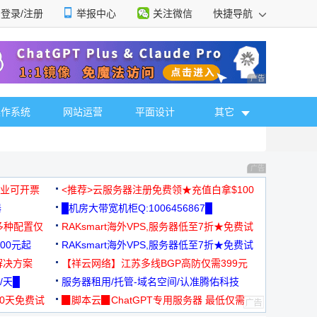
登录/注册
举报中心
关注微信
快捷导航
性选择
广告 商业广告，理
操作系统
网站运营
平面设计
其它
广告 商业广告，理
，企业可开票
<推荐>云服务器注册免费领★充值白拿$100
器
█机房大带宽机柜Q:1006456867█
多种配置仅
RAKsmart海外VPS,服务器低至7折★免费试
00元起
用★
RAKsmart海外VPS,服务器低至7折★免费试
解决方案
用★
【祥云网络】江苏多线BGP高防仅需399元
/天█
服务器租用/托管-域名空间/认准腾佑科技
30天免费试
▉脚本云▉ChatGPT专用服务器 最低仅需