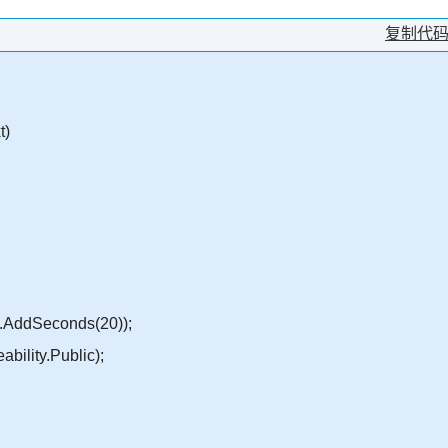
复制代
t)
AddSeconds(20));
lity.Public);