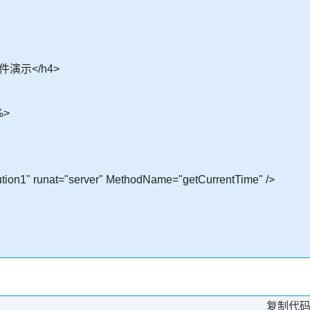
件演示</h4>
%>
ion1" runat="server" MethodName="getCurrentTime" />
复制代