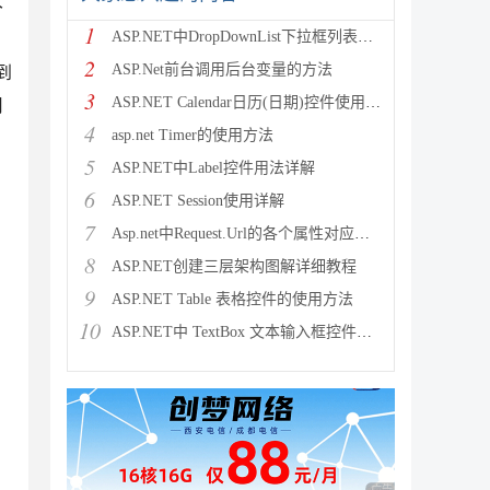
大
1
ASP.NET中DropDownList下拉框列表控件绑定数
2
ASP.Net前台调用后台变量的方法
到
3
ASP.NET Calendar日历(日期)控件使用方法
用
4
asp.net Timer的使用方法
5
ASP.NET中Label控件用法详解
6
ASP.NET Session使用详解
7
Asp.net中Request.Url的各个属性对应的意义介
8
ASP.NET创建三层架构图解详细教程
9
ASP.NET Table 表格控件的使用方法
10
ASP.NET中 TextBox 文本输入框控件的使用方法
，