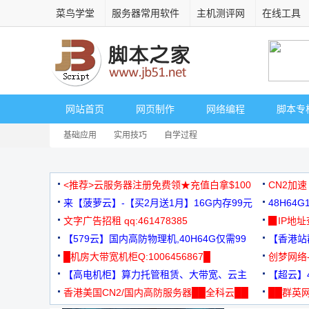
菜鸟学堂
服务器常用软件
主机测评网
在线工具
网站首页
网页制作
网络编程
脚本专
基础应用
实用技巧
自学过程
<推荐>云服务器注册免费领★充值白拿$100
CN2加速
来【菠萝云】-【买2月送1月】16G内存99元
48H64
文字广告招租 qq:461478385
3000+
▉IP地
【579云】国内高防物理机,40H64G仅需99
【香港站群
元
█机房大带宽机柜Q:1006456867█
创梦网络
【高电机柜】算力托管租赁、大带宽、云主
88元/月
【超云】4
机
香港美国CN2/国内高防服务器██全科云██
██群英网