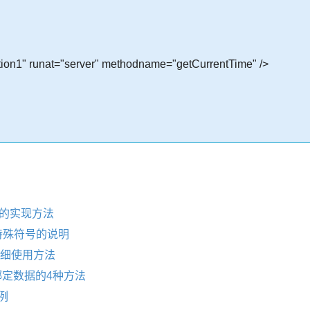
ion1" runat="server" methodname="getCurrentTime" />
不缓存的实现方法
达式特殊符号的说明
件详细使用方法
控件绑定数据的4种方法
实例