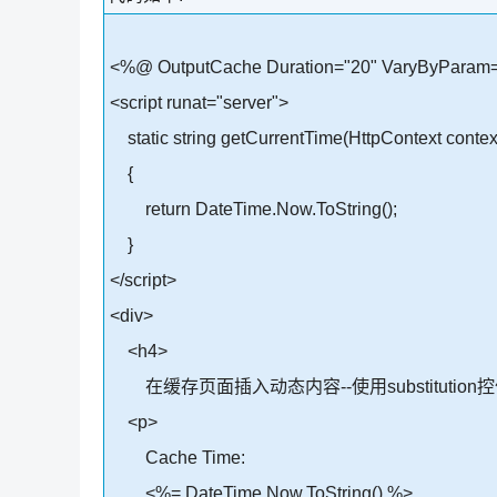
<%@ OutputCache Duration="20" VaryByParam
<script runat="server">
static string getCurrentTime(HttpContext contex
{
return DateTime.Now.ToString();
}
</script>
<div>
<h4>
在缓存页面插入动态内容--使用substitution控
<p>
Cache Time:
<%= DateTime.Now.ToString() %>