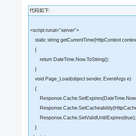
代码如下:
<script runat="server">
static string getCurrentTime(HttpContext contex
{
return DateTime.Now.ToString();
}
void Page_Load(object sender, EventArgs e)
{
Response.Cache.SetExpires(DateTime.Now.
Response.Cache.SetCacheability(HttpCacheabi
Response.Cache.SetValidUntilExpires(true);
}