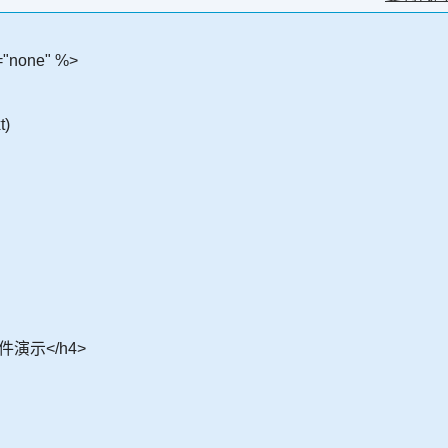
="none" %>
t)
件演示</h4>