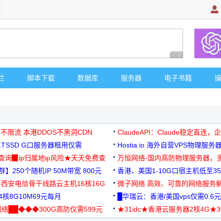
广告 商业广告，理
栏
脚本下载
数据库
服务器
电子书籍
 不限流 本港DDOS不黑洞CDN
ClaudeAPI：Claude稳定直连
G1TSSD G口服务器租用仅需
Hostia.io 海外自营VPS物理服务
可免费测试
址查询▉ip归属地ip风险★天天免费查
万恒网络-国内高防物理服务器，
】250个随机IP 50M带宽 800元
99元/月起
香港、美国1-10G口宿主机低至35
-西安电信骨干线路云主机16核16G
微子网络 高效、可靠的网络服务
核8G10M69元每月
█华瑞云：香港/美国vps仅需0.6元
络██◆◆◆300G高防仅需599元
★31idc★香港云服务器2核4G★