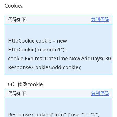
Cookie。
代码如下:
复制代码
HttpCookie cookie = new
HttpCookie("userinfo1");
cookie.Expires=DateTime.Now.AddDays(-30);
Response.Cookies.Add(cookie);
（4）修改cookie
代码如下:
复制代码
Response.Cookies["Info"]["user"] = "2";