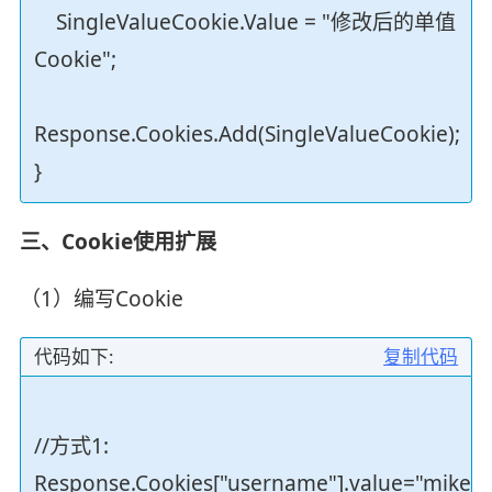
SingleValueCookie.Value = "修改后的单值
Cookie";
Response.Cookies.Add(SingleValueCookie);
}
三、Cookie使用扩展
（1）编写Cookie
代码如下:
复制代码
//方式1:
Response.Cookies["username"].value="mike";