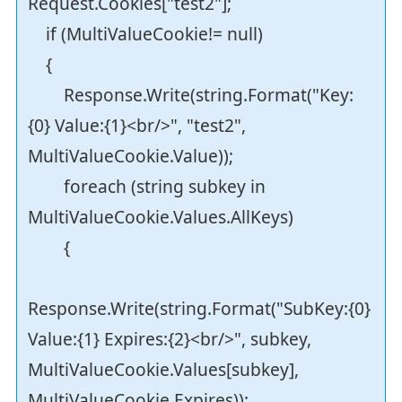
Request.Cookies["test2"];
if (MultiValueCookie!= null)
{
Response.Write(string.Format("Key:
{0} Value:{1}<br/>", "test2",
MultiValueCookie.Value));
foreach (string subkey in
MultiValueCookie.Values.AllKeys)
{
Response.Write(string.Format("SubKey:{0}
Value:{1} Expires:{2}<br/>", subkey,
MultiValueCookie.Values[subkey],
MultiValueCookie.Expires));