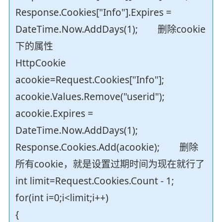
Response.Cookies["Info"].Expires =
DateTime.Now.AddDays(1); 删除cookie
下的属性
HttpCookie
acookie=Request.Cookies["Info"];
acookie.Values.Remove("userid");
acookie.Expires =
DateTime.Now.AddDays(1);
Response.Cookies.Add(acookie); 删除
所有cookie，就是设置过期时间为现在就行了
int limit=Request.Cookies.Count - 1;
for(int i=0;i<limit;i++)
{