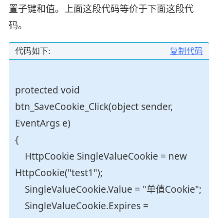
置子键和值。上面这段代码等价于下面这段代
码。
代码如下:
复制代码
protected void
btn_SaveCookie_Click(object sender,
EventArgs e)
{
HttpCookie SingleValueCookie = new
HttpCookie("test1");
SingleValueCookie.Value = "单值Cookie";
SingleValueCookie.Expires =