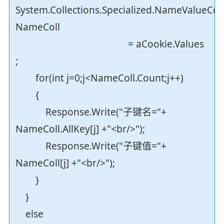
System.Collections.Specialized.NameValueColl
NameColl
= aCookie.Values
;
for(int j=0;j<NameColl.Count;j++)
{
Response.Write("子键名="+
NameColl.AllKey[j] +"<br/>");
Response.Write("子键值="+
NameColl[j] +"<br/>");
}
}
else