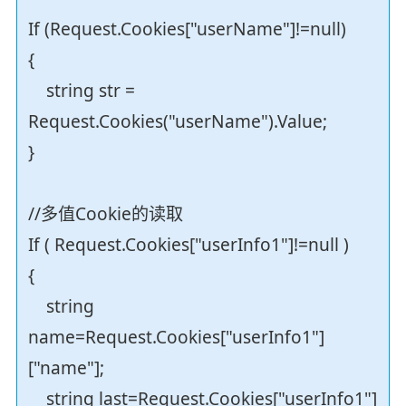
If (Request.Cookies["userName"]!=null)
{
string str =
Request.Cookies("userName").Value;
}
//多值Cookie的读取
If ( Request.Cookies["userInfo1"]!=null )
{
string
name=Request.Cookies["userInfo1"]
["name"];
string last=Request.Cookies["userInfo1"]