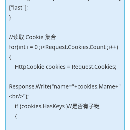
["last"];
}
//读取 Cookie 集合
for(int i = 0 ;i<Request.Cookies.Count ;i++)
{
HttpCookie cookies = Request.Cookies;
Response.Write("name="+cookies.Mame+"
<br/>");
if (cookies.HasKeys )//是否有子键
{