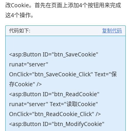
改Cookie。首先在页面上添加4个按钮用来完成
这4个操作。
代码如下:
复制代码
<asp:Button ID="btn_SaveCookie"
runat="server"
OnClick="btn_SaveCookie_Click" Text="保
存Cookie" />
<asp:Button ID="btn_ReadCookie"
runat="server" Text="读取Cookie"
OnClick="btn_ReadCookie_Click" />
<asp:Button ID="btn_ModifyCookie"