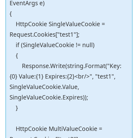
EventArgs e)
{
HttpCookie SingleValueCookie =
Request.Cookies["test1"];
if (SingleValueCookie != null)
{
Response.Write(string.Format("Key:
{0} Value:{1} Expires:{2}<br/>", "test1",
SingleValueCookie.Value,
SingleValueCookie.Expires));
}
HttpCookie MultiValueCookie =