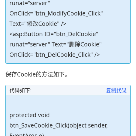
runat="server"
OnClick="btn_ModifyCookie_Click"
Text="修改Cookie" />
<asp:Button ID="btn_DelCookie"
runat="server" Text="删除Cookie"
OnClick="btn_DelCookie_Click" />
保存Cookie的方法如下。
代码如下:
复制代码
protected void
btn_SaveCookie_Click(object sender,
EventArgs e)