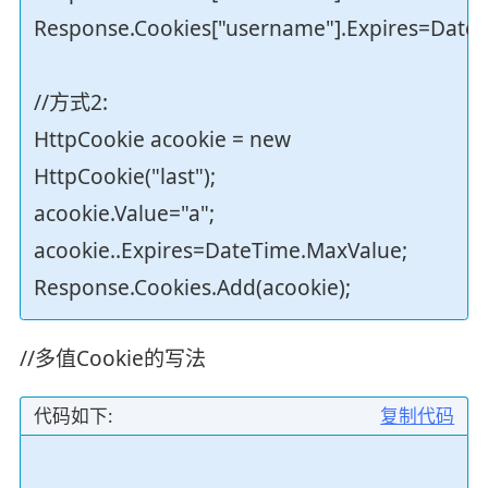
Response.Cookies["username"].Expires=Date
//方式2:
HttpCookie acookie = new
HttpCookie("last");
acookie.Value="a";
acookie..Expires=DateTime.MaxValue;
Response.Cookies.Add(acookie);
//多值Cookie的写法
代码如下:
复制代码