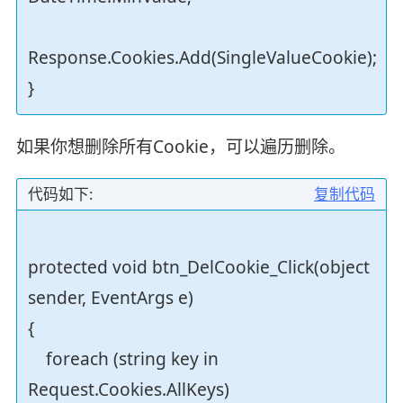
Response.Cookies.Add(SingleValueCookie);
}
如果你想删除所有Cookie，可以遍历删除。
代码如下:
复制代码
protected void btn_DelCookie_Click(object
sender, EventArgs e)
{
foreach (string key in
Request.Cookies.AllKeys)