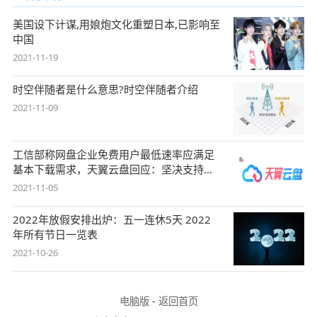
美国设下计谋,用娘炮文化重塑日本,已影响至
中国
2021-11-19
时空伴随者是什么意思?时空伴随者介绍
2021-11-09
工信部称网盘企业免费用户最低速率应满足
基本下载需求，天翼云盘回应：坚决支持，
始终
2021-11-05
2022年放假安排出炉：五一连休5天 2022
年所有节日一览表
2021-10-26
电脑版
-
返回首页