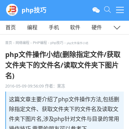
php技巧
首页
编程
手机
软件
硬件
教程
平面
服务器
首页
网络编程
PHP编程
php技巧
>
>
>
> php文件操作小结
php文件操作小结(删除指定文件/获取
文件夹下的文件名/读取文件夹下图片
名)
2016-05-09 09:56:09
作者：果冻
这篇文章主要介绍了php文件操作方法,包括删
除指定文件、获取文件夹下的文件名及读取文
件夹下图片名,涉及php针对文件与目录的常用
操作技巧,需要的朋友可以参考下