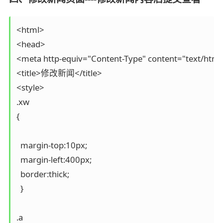
<html>

<head>

<meta http-equiv="Content-Type" content="text/html; 
<title>修改新闻</title>

<style>

.xw

{

  margin-top:10px;

  margin-left:400px;

  border:thick; 

  }

.a
