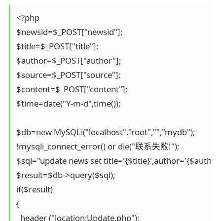
<?php

$newsid=$_POST["newsid"];

$title=$_POST["title"];

$author=$_POST["author"];

$source=$_POST["source"];

$content=$_POST["content"];

$time=date("Y-m-d",time());

$db=new MySQLi("localhost","root","","mydb");

!mysqli_connect_error() or die("联系失败!");

$sql="update news set title='{$title}',author='{$autho
$result=$db->query($sql);

if($result)

{

  header ("location:Update.php");
