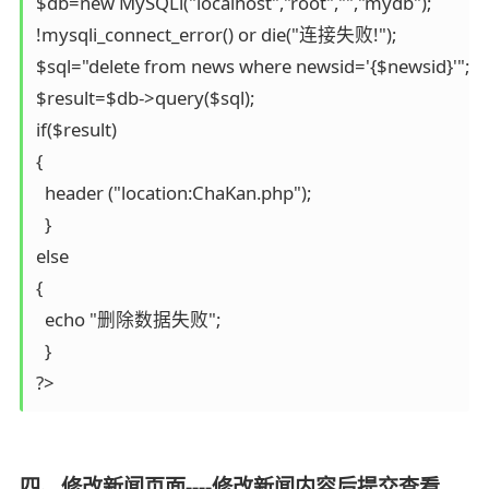
$db=new MySQLi("localhost","root","","mydb");

!mysqli_connect_error() or die("连接失败!");

$sql="delete from news where newsid='{$newsid}'";

$result=$db->query($sql);

if($result)

{

  header ("location:ChaKan.php");

  }

else

{

  echo "删除数据失败";

  }

四、修改新闻页面----修改新闻内容后提交查看