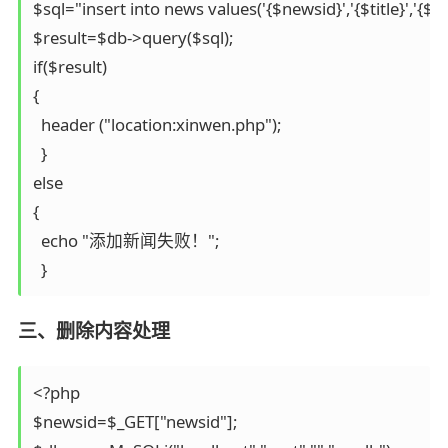
$sql="insert into news values('{$newsid}','{$title}','{$au
$result=$db->query($sql);

if($result)

{

  header ("location:xinwen.php");

  }

else

{

  echo "添加新闻失败！";

三、删除内容处理
<?php

$newsid=$_GET["newsid"];
