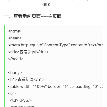
一、查看新闻页面-----主页面
<html>

<head>

<meta http-equiv="Content-Type" content="text/html; 
<title>查看新闻</title>

</head>

<body>

<h1>查看新闻</h1>

<table width="100%" border="1" cellpadding="0" cell
<tr>

  <td>id</td>
