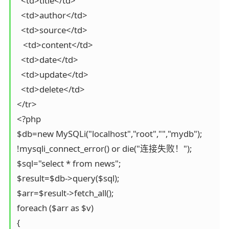
  <td>title</td>

  <td>author</td>

  <td>source</td>

   <td>content</td>

  <td>date</td>

  <td>update</td>

  <td>delete</td>

</tr>

<?php

$db=new MySQLi("localhost","root","","mydb");

!mysqli_connect_error() or die("连接失败！");

$sql="select * from news";

$result=$db->query($sql);

$arr=$result->fetch_all();

foreach ($arr as $v)

{
