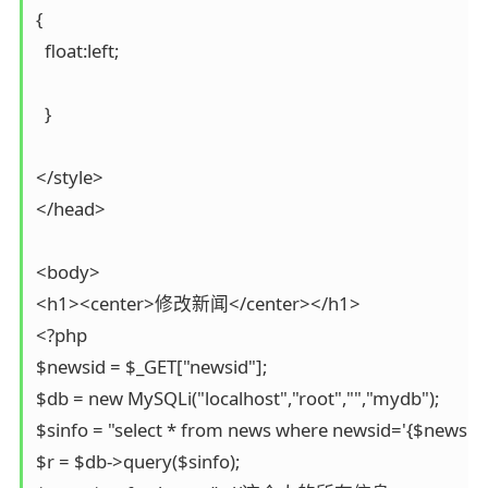
{

  float:left;

  }

</style>

</head>

<body>

<h1><center>修改新闻</center></h1>

<?php

$newsid = $_GET["newsid"];

$db = new MySQLi("localhost","root","","mydb");

$sinfo = "select * from news where newsid='{$newsid}'
$r = $db->query($sinfo);
