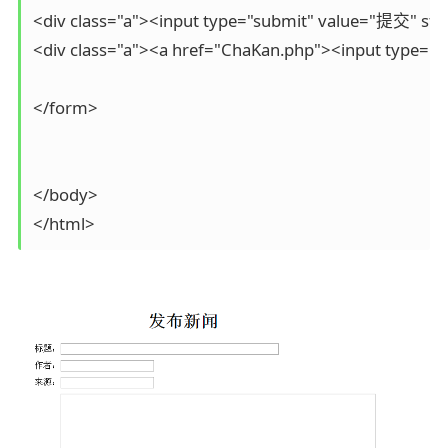
<div class="a"><input type="submit" value="提交" styl
<div class="a"><a href="ChaKan.php"><input type="bu
</form>

</body>
