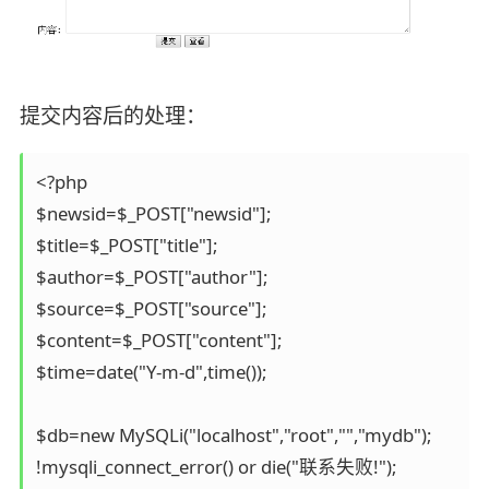
提交内容后的处理：
<?php

$newsid=$_POST["newsid"];

$title=$_POST["title"];

$author=$_POST["author"];

$source=$_POST["source"];

$content=$_POST["content"];

$time=date("Y-m-d",time());

$db=new MySQLi("localhost","root","","mydb");

!mysqli_connect_error() or die("联系失败!");
