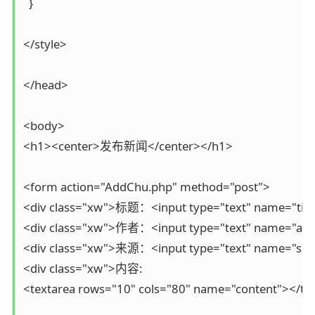
  }

</style>

</head>

<body>

<h1><center>发布新闻</center></h1>

<form action="AddChu.php" method="post">

<div class="xw">标题：<input type="text" name="title"
<div class="xw">作者：<input type="text" name="auth
<div class="xw">来源：<input type="text" name="sour
<div class="xw">内容:

<textarea rows="10" cols="80" name="content"></tex