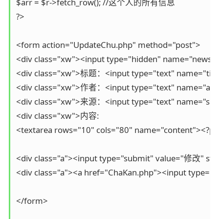
$arr = $r->fetch_row(); //这个人的所有信息

?>

<form action="UpdateChu.php" method="post">

<div class="xw"><input type="hidden" name="newsid"
<div class="xw">标题：<input type="text" name="title"
<div class="xw">作者：<input type="text" name="autho
<div class="xw">来源：<input type="text" name="sourc
<div class="xw">内容:

<textarea rows="10" cols="80" name="content"><?php
<div class="a"><input type="submit" value="修改" styl
<div class="a"><a href="ChaKan.php"><input type="bu
</form>
