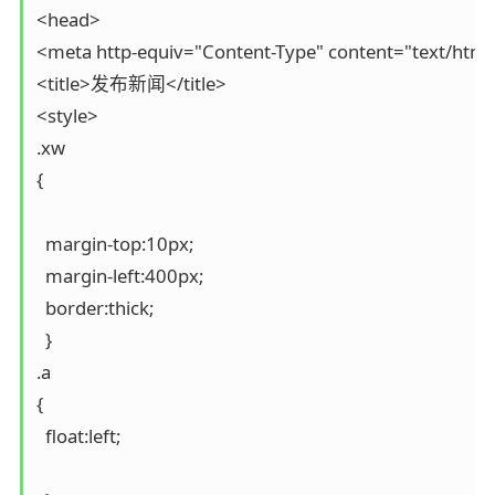
<head>

<meta http-equiv="Content-Type" content="text/html; 
<title>发布新闻</title>

<style>

.xw

{

  margin-top:10px;

  margin-left:400px;

  border:thick; 

  }

.a

{

  float:left;
