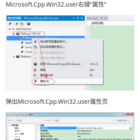
Microsoft.Cpp.Win32.user右键“属性”
弹出Microsoft.Cpp.Win32.user属性页