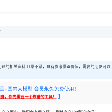
用◆
，理性选择
理性选择
件
问题的相关资料,非常不错，具有参考借鉴价值，需要的朋友可以
rney绘画+国内大模型 会员永久免费使用！
】
翻身，你先需要一个靠谱的工具！