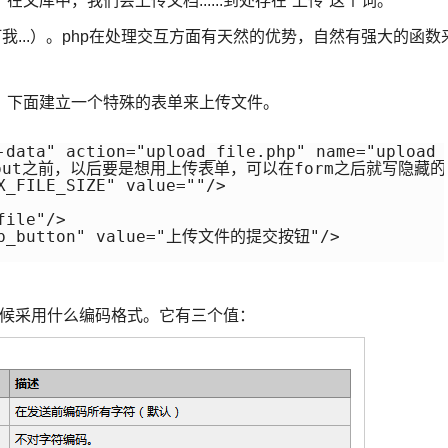
库中，我们会上传文档......到处存在“上传”这个词。
...）。php在处理交互方面有天然的优势，自然有强大的函数
下面建立一个特殊的表单来上传文件。
-data" action="upload_file.php" name="upload_
input之前，以后要是想用上传表单，可以在form之后就写隐藏的in
X_FILE_SIZE" value=""/>

ile"/>

sub_button" value="上传文件的提交按钮"/>

时候采用什么编码格式。它有三个值：