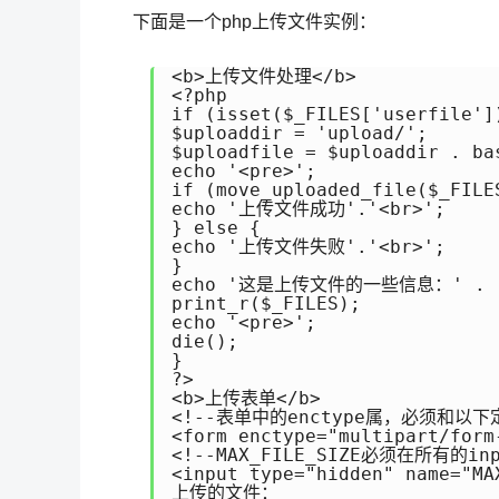
下面是一个php上传文件实例：
<b>上传文件处理</b>

<?php

if (isset($_FILES['userfile'])
$uploaddir = 'upload/';

$uploadfile = $uploaddir . ba
echo '<pre>';

if (move_uploaded_file($_FILE
echo '上传文件成功'.'<br>';

} else {

echo '上传文件失败'.'<br>';

}

echo '这是上传文件的一些信息：' . '<
print_r($_FILES);

echo '<pre>';

die();

}

?>

<b>上传表单</b>

<!--表单中的enctype属，必须和以下
<form enctype="multipart/form
<!--MAX_FILE_SIZE必须在所有的
<input type="hidden" name="MA
上传的文件：
