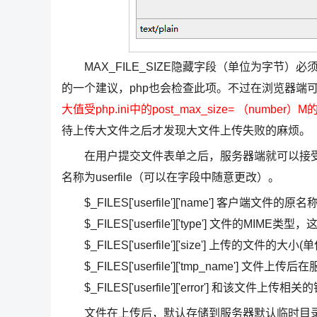
MAX_FILE_SIZE隐藏字段（单位为字节）
的一个建议，php也会检查此项。不过在浏览器端
大值受php.ini中的post_max_size= （number）
待上传大文件之后才发现大文件上传失败的麻烦。
在用户提交文件表单之后，服务器端就可以接受
名称为userfile（可以在字段中随意更改）。
$_FILES['userfile']['name'] 客户端文件的原名
$_FILES['userfile']['type'] 文件的
$_FILES['userfile']['size'] 上传的文件的大小
$_FILES['userfile']['tmp_name'] 
$_FILES['userfile']['error'] 和该文
文件在上传后，默认存储到服务器默认临时目录中，在php