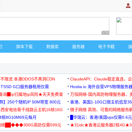
广告 商业广告，理
栏
脚本下载
数据库
服务器
电子书籍
 不限流 本港DDOS不黑洞CDN
ClaudeAPI：Claude稳定直连
G1TSSD G口服务器租用仅需
Hostia.io 海外自营VPS物理服务
可免费测试
址查询▉ip归属地ip风险★天天免费查
万恒网络-国内高防物理服务器，
】250个随机IP 50M带宽 800元
99元/月起
香港、美国1-10G口宿主机低至35
-西安电信骨干线路云主机16核16G
微子网络 高效、可靠的网络服务
核8G10M69元每月
█华瑞云：香港/美国vps仅需0.6元
络██◆◆◆300G高防仅需599元
★31idc★香港云服务器2核4G★