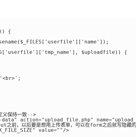
) {

sename($_FILES['userfile']['name']);

S['userfile']['tmp_name'], $uploadfile)) {

br>';

定义保持一致-->

-data" action="upload_file.php" name="upload_
input之前，以后要是想用上传表单，可以在form之后就写隐藏的in
X_FILE_SIZE" value=""/>
