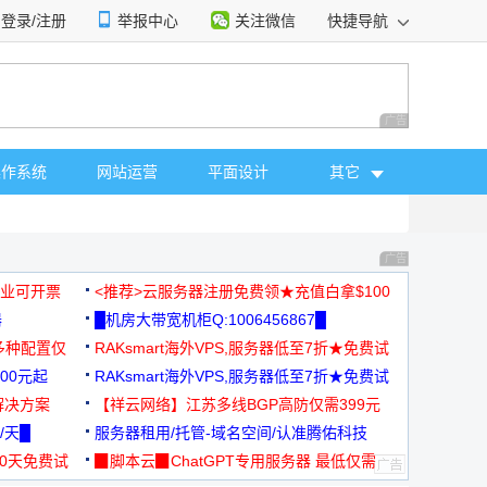
登录/注册
举报中心
关注微信
快捷导航
性选择
广告 商业广告，理
操作系统
网站运营
平面设计
其它
广告 商业广告，理
，企业可开票
<推荐>云服务器注册免费领★充值白拿$100
器
█机房大带宽机柜Q:1006456867█
多种配置仅
RAKsmart海外VPS,服务器低至7折★免费试
00元起
用★
RAKsmart海外VPS,服务器低至7折★免费试
解决方案
用★
【祥云网络】江苏多线BGP高防仅需399元
/天█
服务器租用/托管-域名空间/认准腾佑科技
30天免费试
▉脚本云▉ChatGPT专用服务器 最低仅需