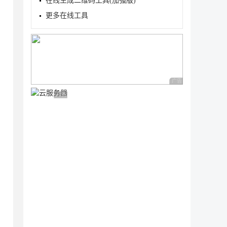
在线生成二维码工具(加强版)
更多在线工具
广告 商业广告，理性
广告 商业广告，理性选择
form" method="post">

put-->
