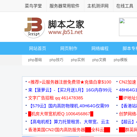
菜鸟学堂
服务器常用软件
主机测评网
在线工具
网站首页
网页制作
网络编程
脚本专
php基础
php技巧
php实例
php文摘
php模板
<推荐>云服务器注册免费领★充值白拿$100
CN2加速
来【菠萝云】-【买2月送1月】16G内存99元
48H64
文字广告招租 qq:461478385
3000+
▉IP地
【579云】国内高防物理机,40H64G仅需99
【香港站群
元
█机房大带宽机柜Q:1006456867█
创梦网络
【高电机柜】算力托管租赁、大带宽、云主
88元/月
【超云】4
机
香港美国CN2/国内高防服务器██全科云██
██群英网