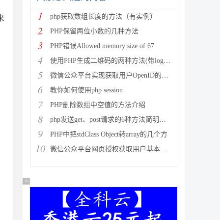
1
php获取数组长度的方法（有实例）
来
2
PHP保留两位小数的几种方法
3
PHP错误Allowed memory size of 67
4
使用PHP生成二维码的两种方法(带logo图像)
5
form" method="post">

微信公众平台实现获取用户OpenID的方法
put-->

6
教你如何使用php session
7
PHP删除数组中空值的方法介绍
8
php发送get、post请求的6种方法简明总结
9
PHP中把stdClass Object转array的几个方
10
微信公众平台网页授权获取用户基本信息中授权回调域名设置的变动
广告 商业广告，理性选择