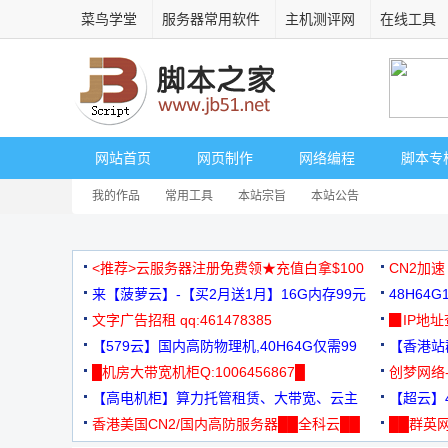
菜鸟学堂
服务器常用软件
主机测评网
在线工具
网站首页
网页制作
网络编程
脚本专
我的作品
常用工具
本站宗旨
本站公告
<推荐>云服务器注册免费领★充值白拿$100
CN2加速
来【菠萝云】-【买2月送1月】16G内存99元
48H64
文字广告招租 qq:461478385
3000+
▉IP地
【579云】国内高防物理机,40H64G仅需99
【香港站群
元
█机房大带宽机柜Q:1006456867█
创梦网络
【高电机柜】算力托管租赁、大带宽、云主
88元/月
【超云】4
机
香港美国CN2/国内高防服务器██全科云██
██群英网