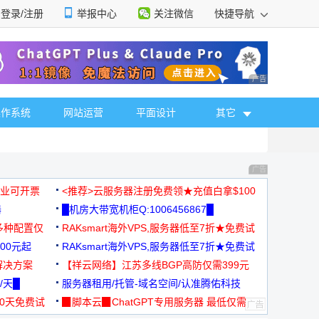
登录/注册
举报中心
关注微信
快捷导航
性选择
广告 商业广告，理
操作系统
网站运营
平面设计
其它
广告 商业广告，理
，企业可开票
<推荐>云服务器注册免费领★充值白拿$100
器
█机房大带宽机柜Q:1006456867█
多种配置仅
RAKsmart海外VPS,服务器低至7折★免费试
00元起
用★
RAKsmart海外VPS,服务器低至7折★免费试
解决方案
用★
【祥云网络】江苏多线BGP高防仅需399元
/天█
服务器租用/托管-域名空间/认准腾佑科技
30天免费试
▉脚本云▉ChatGPT专用服务器 最低仅需