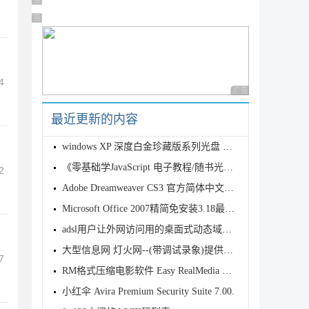
广告 商业广告，理性选择
广告 商业广告，理性选择
4
广告 商业广告，理性
最近更新的内容
windows XP 深度白金珍藏版系列光盘 下载
《零基础学JavaScript 电子教程/随书光盘》电子教程/随书光盘[IS
2
Adobe Dreamweaver CS3 官方简体中文龙卷风修正版v1.1
Microsoft Office 2007精简免安装3.18最终版下载
adsl用户让外网访问用的桌面式动态域名解析服务软件花生壳
大型信息网 灯火网--(带调试录象)提供下载了
7
RM格式压缩电影软件 Easy RealMedia Producer Ful
小红伞 Avira Premium Security Suite 7.00.