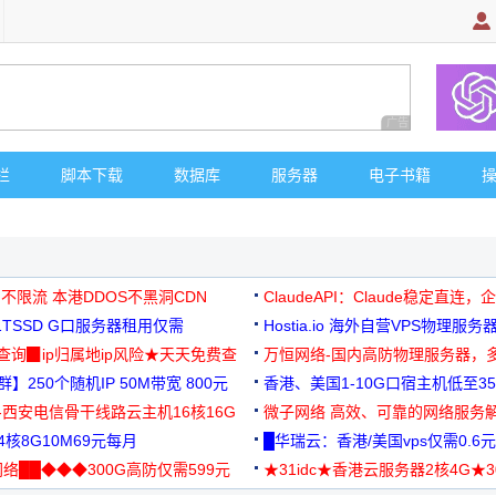
广告 商业广告，理
栏
脚本下载
数据库
服务器
电子书籍
 不限流 本港DDOS不黑洞CDN
ClaudeAPI：Claude稳定直连
G1TSSD G口服务器租用仅需
Hostia.io 海外自营VPS物理服务
可免费测试
址查询▉ip归属地ip风险★天天免费查
万恒网络-国内高防物理服务器，
】250个随机IP 50M带宽 800元
99元/月起
香港、美国1-10G口宿主机低至35
-西安电信骨干线路云主机16核16G
微子网络 高效、可靠的网络服务
核8G10M69元每月
█华瑞云：香港/美国vps仅需0.6元
络██◆◆◆300G高防仅需599元
★31idc★香港云服务器2核4G★