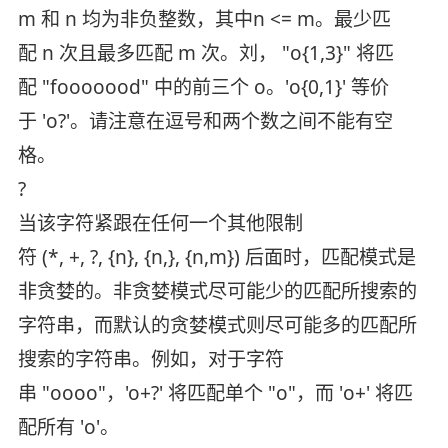
m 和 n 均为非负整数，其中n <= m。最少匹
配 n 次且最多匹配 m 次。刘， "o{1,3}" 将匹
配 "fooooood" 中的前三个 o。'o{0,1}' 等价
于 'o?'。请注意在逗号和两个数之间不能有空
格。
?
当该字符紧跟在任何一个其他限制
符 (*, +, ?, {n}, {n,}, {n,m}) 后面时，匹配模式是
非贪婪的。非贪婪模式尽可能少的匹配所搜索的
字符串，而默认的贪婪模式则尽可能多的匹配所
搜索的字符串。例如，对于字符
串 "oooo"，'o+?' 将匹配单个 "o"，而 'o+' 将匹
配所有 'o'。